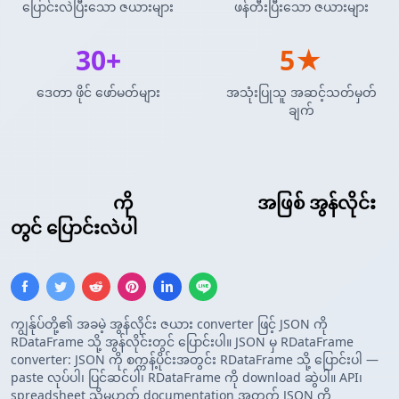
ပြောင်းလဲပြီးသော ဇယားများ
ဖန်တီးပြီးသော ဇယားများ
30+
5★
ဒေတာ ဖိုင် ဖော်မတ်များ
အသုံးပြုသူ အဆင့်သတ်မှတ်
ချက်
JSON Array
ကို
R DataFrame
အဖြစ် အွန်လိုင်း
တွင် ပြောင်းလဲပါ
ကျွန်ုပ်တို့၏ အခမဲ့ အွန်လိုင်း ဇယား converter ဖြင့် JSON ကို
RDataFrame သို့ အွန်လိုင်းတွင် ပြောင်းပါ။ JSON မှ RDataFrame
converter: JSON ကို စက္ကန့်ပိုင်းအတွင်း RDataFrame သို့ ပြောင်းပါ —
paste လုပ်ပါ၊ ပြင်ဆင်ပါ၊ RDataFrame ကို download ဆွဲပါ။ API၊
spreadsheet သို့မဟုတ် documentation အတွက် JSON ကို