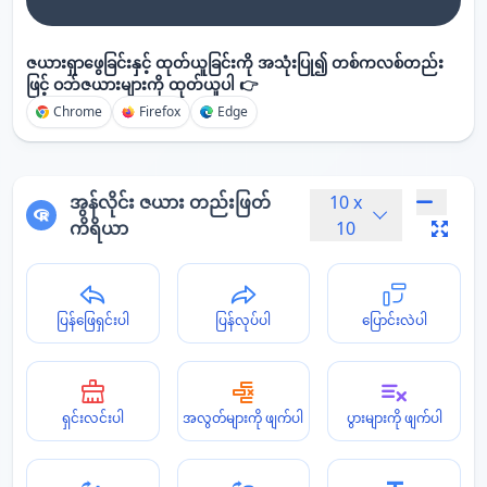
ဇယားရှာဖွေခြင်းနှင့် ထုတ်ယူခြင်းကို အသုံးပြု၍ တစ်ကလစ်တည်း
ဖြင့် ဝဘ်ဇယားများကို ထုတ်ယူပါ 👉
Chrome
Firefox
Edge
အွန်လိုင်း ဇယား တည်းဖြတ်
10
x
ကိရိယာ
10
ပြန်ဖြေရှင်းပါ
ပြန်လုပ်ပါ
ပြောင်းလဲပါ
ရှင်းလင်းပါ
အလွတ်များကို ဖျက်ပါ
ပွားများကို ဖျက်ပါ