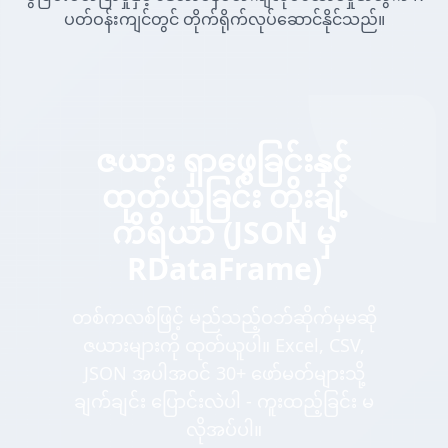
ပတ်ဝန်းကျင်တွင် တိုက်ရိုက်လုပ်ဆောင်နိုင်သည်။
ဇယား ရှာဖွေခြင်းနှင့်
ထုတ်ယူခြင်း တိုးချဲ့
ကိရိယာ (JSON မှ
RDataFrame)
တစ်ကလစ်ဖြင့် မည်သည့်ဝဘ်ဆိုက်မှမဆို
ဇယားများကို ထုတ်ယူပါ။ Excel, CSV,
JSON အပါအဝင် 30+ ဖော်မတ်များသို့
ချက်ချင်း ပြောင်းလဲပါ - ကူးထည့်ခြင်း မ
လိုအပ်ပါ။