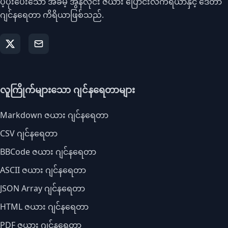
ပံ့ပိုးပေးသော အခမဲ့ အွန်လိုင်း ဇယား ပြောင်းလဲကိရိယာနှင့် ဒေတာ
ဂျင်နရေတာ ကိရိယာဖြစ်သည်.
လူကြိုက်များသော ဂျင်နရေတာများ
Markdown ဇယား ဂျင်နရေတာ
CSV ဂျင်နရေတာ
BBCode ဇယား ဂျင်နရေတာ
ASCII ဇယား ဂျင်နရေတာ
JSON Array ဂျင်နရေတာ
HTML ဇယား ဂျင်နရေတာ
PDF ဇယား ဂျင်နရေတာ