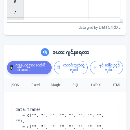
6

7

DataGridXL
data grid by
ဇယား ဂျင်နရေတာ
ကျွန်ုပ်တို့အား ကော်ဖီ
ကလစ်ဘုတ်သို့
ဖိုင် ဒေါင်းလုဒ်
ဝယ်ပေးပါ
ကူးပါ
လုပ်ပါ
JSON
Excel
Magic
SQL
LaTeX
HTML