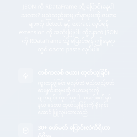
JSON ကို RDataFrame သို့ ပြောင်းနေပါ
သလား? မည်သည့်စာမျက်နှာမှမဆို ဇယား
များကို detect နှင့် extract လုပ်ရန်
extension ကို အသုံးပြုပါ၊ ထို့နောက် JSON
ကို RDataFrame သို့ ပြောင်းရန် ဤနေရာ
တွင် ဒေတာ paste လုပ်ပါ။
တစ်ကလစ် ဇယား ထုတ်ယူခြင်း
ကူးထည့်ခြင်း မလုပ်ဘဲ မည်သည့်ဝဘ်
စာမျက်နှာမှမဆို ဇယားများကို
ချက်ချင်း ထုတ်ယူပါ - ပရော်ဖက်ရှင်
နယ် ဒေတာ ထုတ်ယူခြင်းကို ရိုးရှင်း
အောင် ပြုလုပ်ထားသည်
30+ ဖော်မတ် ပြောင်းလဲကိရိယာ
ပံ့ပိုးမှု