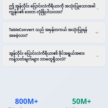
ဤ အွန်လိုင်း ပြောင်းလဲကိရိယာကို အသုံးပြုသောအခါ
ကျွန်ုပ်၏ ဒေတာ လုံခြုံပါသလား?
TableConvert သည် အမှန်တကယ် အသုံးပြုရန်
အခမဲ့လား?
အွန်လိုင်း ပြောင်းလဲကိရိယာ၏ ဖိုင်အရွယ်အစား
ကန့်သတ်ချက်များ ဘာတွေရှိသလဲ?
800M+
50M+