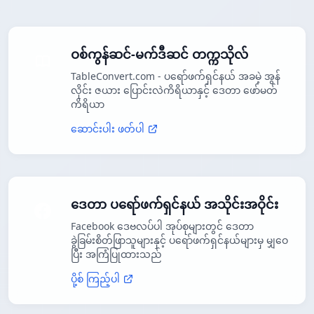
ဝစ်ကွန်ဆင်-မက်ဒီဆင် တက္ကသိုလ်
TableConvert.com - ပရော်ဖက်ရှင်နယ် အခမဲ့ အွန်
လိုင်း ဇယား ပြောင်းလဲကိရိယာနှင့် ဒေတာ ဖော်မတ်
ကိရိယာ
ဆောင်းပါး ဖတ်ပါ
ဒေတာ ပရော်ဖက်ရှင်နယ် အသိုင်းအဝိုင်း
Facebook ဒေဗလပ်ပါ အုပ်စုများတွင် ဒေတာ
ခွဲခြမ်းစိတ်ဖြာသူများနှင့် ပရော်ဖက်ရှင်နယ်များမှ မျှဝေ
ပြီး အကြံပြုထားသည်
ပို့စ် ကြည့်ပါ