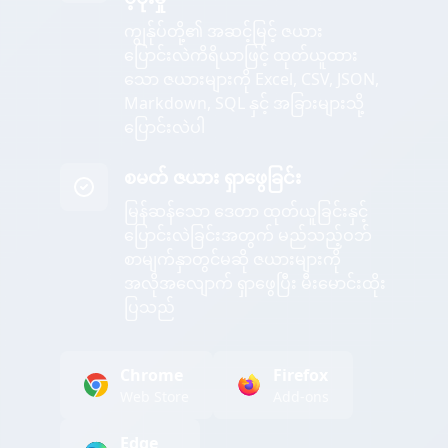
ကျွန်ုပ်တို့၏ အဆင့်မြင့် ဇယား
ပြောင်းလဲကိရိယာဖြင့် ထုတ်ယူထား
သော ဇယားများကို Excel, CSV, JSON,
Markdown, SQL နှင့် အခြားများသို့
ပြောင်းလဲပါ
စမတ် ဇယား ရှာဖွေခြင်း
မြန်ဆန်သော ဒေတာ ထုတ်ယူခြင်းနှင့်
ပြောင်းလဲခြင်းအတွက် မည်သည့်ဝဘ်
စာမျက်နှာတွင်မဆို ဇယားများကို
အလိုအလျောက် ရှာဖွေပြီး မီးမောင်းထိုး
ပြသည်
Chrome
Firefox
Web Store
Add-ons
Edge