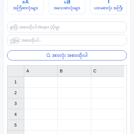
အကြီးစာလုံးများ
အသေးစာလုံးများ
ပထမစာလုံး အကြီး
အားလုံး အစားထိုးပါ
A
B
C
1

2

3

4

5
