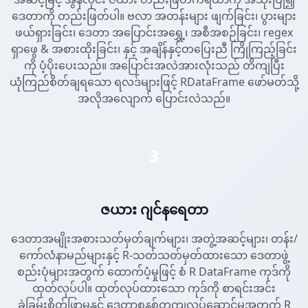
ဒေတာကို တည်းဖြတ်ပါ။ ဗလာ အတန်းများ ဖျက်ခြင်း၊ ပွားများ
ဖယ်ရှားခြင်း၊ ဒေတာ အပြောင်းအရွှေ့၊ အစီအစဉ်ခြင်း၊ regex
ရှာဖွေ & အစားထိုးခြင်း၊ နှင့် အချိန်နှင့်တပြေးညီ ကြိုကြည့်ခြင်း
ကို ပံ့ပိုးပေးသည်။ အပြောင်းအလဲအားလုံးသည် တိကျပြီး
ယုံကြည်စိတ်ချရသော ရလဒ်များဖြင့် RDataFrame ဖော်မတ်သို့
အလိုအလျောက် ပြောင်းလဲသည်။
3
ဇယား ဂျင်နရေတာ
ဒေတာအမျိုးအစားသတ်မှတ်ချက်များ၊ အတွဲ့အဆင့်များ၊ တန်း/
ကော်လံနာမည်များနှင့် R-သတ်သတ်မှတ်ထားသော ဒေတာဖွဲ့
စည်းပုံများအတွက် ထောက်ပံ့မှုဖြင့် စံ R DataFrame ကုဒ်ကို
ထုတ်လုပ်ပါ။ ထုတ်လုပ်ထားသော ကုဒ်ကို စာရင်းအင်း
ခွဲခြမ်းစိတ်ဖြာမှုနှင့် ဒေတာစနစ်တကျလုပ်ဆောင်မှုအတွက် R