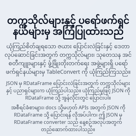
တက္ကသိုလ်များနှင့် ပရော်ဖက်ရှင်
နယ်များမှ အကြံပြုထားသည်
ယုံကြည်စိတ်ချရသော ဇယား ပြောင်းလဲခြင်းနှင့် ဒေတာ
လုပ်ဆောင်ခြင်းအတွက် တက္ကသိုလ်များ၊ သုတေသန အင်
စတီကျူးများနှင့် ဖွံ့ဖြိုးတိုးတက်ရေး အဖွဲ့များရှိ ပရော်
ဖက်ရှင်နယ်များမှ TableConvert ကို ယုံကြည်ကြသည်။
JSON မှ RDataFrame ပြောင်းလဲခြင်းအတွက် တက္ကသိုလ်များ
နှင့် ပညာရှင်များက ယုံကြည်ပါသည်။ ယုံကြည်မှုဖြင့် JSON ကို
RDataFrame သို့ အွန်လိုင်းတွင် ပြောင်းပါ။
အစီရင်ခံစာများ၊ docs သို့မဟုတ် APIs အတွက် JSON ကို
RDataFrame သို့ ပြောင်းရန် လိုအပ်ပါက၊ ဤ JSON မှ
RDataFrame converter သည် နေ့စဉ်အလုပ်အတွက်
တည်ဆောက်ထားပါသည်။