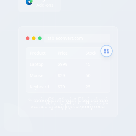
Add-ons
tableconvert.com
Product
Price
Stock
Laptop
$999
15
Mouse
$29
50
Keyboard
$79
25
✨ ထုတ်ယူခြင်း အိုင်ကွန်ကို မြင်ရန် မည်သည့်
ဇယားပေါ်တွင်မဆို ကြွက်ခလုတ်ကို တင်ပါ