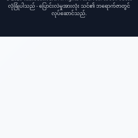
လုံခြုံပါသည် - ပြောင်းလဲမှုအားလုံး သင်၏ ဘရောက်ဇာတွင်
လုပ်ဆောင်သည်.