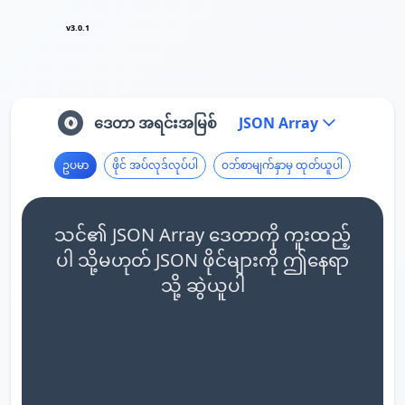
v3.0.1
ဒေတာ အရင်းအမြစ်
JSON Array
ဥပမာ
ဖိုင် အပ်လုဒ်လုပ်ပါ
ဝဘ်စာမျက်နှာမှ ထုတ်ယူပါ
သင်၏ JSON Array ဒေတာကို ကူးထည့်
ပါ သို့မဟုတ် JSON ဖိုင်များကို ဤနေရာ
သို့ ဆွဲယူပါ