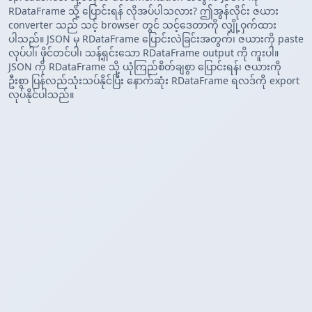
RDataFrame သို့ ပြောင်းရန် လိုအပ်ပါသလား? ဤအွန်လိုင်း ဇယား
converter သည် သင့် browser တွင် သင့်ဒေတာကို လျှို့ဝှက်ထား
ပါသည်။ JSON မှ RDataFrame ပြောင်းလဲခြင်းအတွက်၊ ဇယားကို paste
လုပ်ပါ၊ ဖိုင်တင်ပါ၊ သန့်ရှင်းသော RDataFrame output ကို ကူးပါ။
JSON ကို RDataFrame သို့ ယုံကြည်စိတ်ချစွာ ပြောင်းရန်၊ ဇယားကို
ဦးစွာ ပြန်လည်သုံးသပ်နိုင်ပြီး နောက်ဆုံး RDataFrame ရလဒ်ကို export
လုပ်နိုင်ပါသည်။