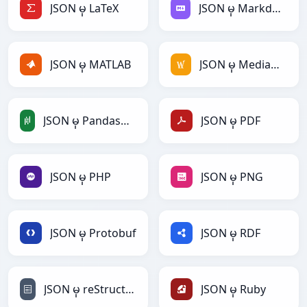
JSON မှ LaTeX
JSON မှ Markdown
JSON မှ MATLAB
JSON မှ MediaWiki
JSON မှ PandasDataFrame
JSON မှ PDF
JSON မှ PHP
JSON မှ PNG
JSON မှ Protobuf
JSON မှ RDF
JSON မှ reStructuredText
JSON မှ Ruby