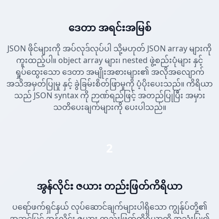
ဒေတာ အရင်းအမြစ်
JSON ဖိုင်များကို အပ်လုဒ်လုပ်ပါ သို့မဟုတ် JSON array များကို
ကူးထည့်ပါ။ object array များ၊ nested ဖွဲ့စည်းပုံများ နှင့်
ရှုပ်ထွေးသော ဒေတာ အမျိုးအစားများ၏ အလိုအလျောက်
အသိအမှတ်ပြုမှု နှင့် ခွဲခြမ်းစိတ်ဖြာမှုကို ပံ့ပိုးပေးသည်။ ကိရိယာ
သည် JSON syntax ကို ဉာဏ်ရည်ဖြင့် အတည်ပြုပြီး အမှား
သတိပေးချက်များကို ပေးပါသည်။
2
အွန်လိုင်း ဇယား တည်းဖြတ်ကိရိယာ
ပရော်ဖက်ရှင်နယ် လုပ်ဆောင်ချက်များပါရှိသော ကျွန်ုပ်တို့၏
အဆင့်မြင့် အွန်လိုင်း ဇယား တည်းဖြတ်ကိရိယာကို အသုံးပြု၍