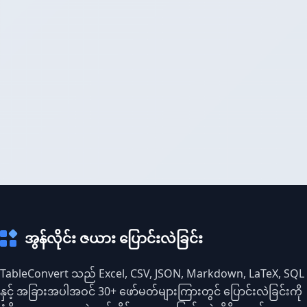
အွန်လိုင်း ဇယား ပြောင်းလဲခြင်း
TableConvert သည် Excel, CSV, JSON, Markdown, LaTeX, SQL
နှင့် အခြားအပါအဝင် 30+ ဖော်မတ်များကြားတွင် ပြောင်းလဲခြင်းကို