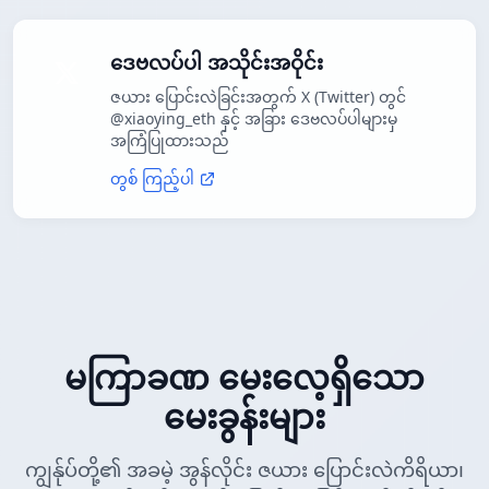
ဒေဗလပ်ပါ အသိုင်းအဝိုင်း
ဇယား ပြောင်းလဲခြင်းအတွက် X (Twitter) တွင်
@xiaoying_eth နှင့် အခြား ဒေဗလပ်ပါများမှ
အကြံပြုထားသည်
တွစ် ကြည့်ပါ
မကြာခဏ မေးလေ့ရှိသော
မေးခွန်းများ
ကျွန်ုပ်တို့၏ အခမဲ့ အွန်လိုင်း ဇယား ပြောင်းလဲကိရိယာ၊