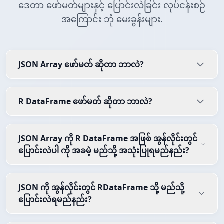
ဒေတာ ဖော်မတ်များနှင့် ပြောင်းလဲခြင်း လုပ်ငန်းစဉ်
အကြောင်း ဘုံ မေးခွန်းများ.
JSON Array ဖော်မတ် ဆိုတာ ဘာလဲ?
R DataFrame ဖော်မတ် ဆိုတာ ဘာလဲ?
JSON Array ကို R DataFrame အဖြစ် အွန်လိုင်းတွင်
ပြောင်းလဲပါ ကို အခမဲ့ မည်သို့ အသုံးပြုရမည်နည်း?
JSON ကို အွန်လိုင်းတွင် RDataFrame သို့ မည်သို့
ပြောင်းလဲရမည်နည်း?