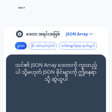
v3.0.1
ဒေတာ အရင်းအမြစ်
JSON Array
ဥပမာ
ဖိုင် အပ်လုဒ်လုပ်ပါ
ဝဘ်စာမျက်နှာမှ ထုတ်ယူပါ
သင်၏ JSON Array ဒေတာကို ကူးထည့်
ပါ သို့မဟုတ် JSON ဖိုင်များကို ဤနေရာ
သို့ ဆွဲယူပါ