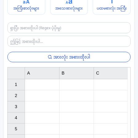
အကြီးစာလုံးများ
အသေးစာလုံးများ
ပထမစာလုံး အကြီး
အားလုံး အစားထိုးပါ
A
B
C
1

2

3

4

5
