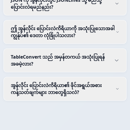
JSON ကို အွန်လိုင်းတွင် JSONLines သို့ မည်သို့
ပြောင်းလဲရမည်နည်း?
ဤ အွန်လိုင်း ပြောင်းလဲကိရိယာကို အသုံးပြုသောအခါ
ကျွန်ုပ်၏ ဒေတာ လုံခြုံပါသလား?
TableConvert သည် အမှန်တကယ် အသုံးပြုရန်
အခမဲ့လား?
အွန်လိုင်း ပြောင်းလဲကိရိယာ၏ ဖိုင်အရွယ်အစား
ကန့်သတ်ချက်များ ဘာတွေရှိသလဲ?