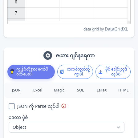
6

7

DataGridXL
data grid by
ဇယား ဂျင်နရေတာ
ကျွန်ုပ်တို့အား ကော်ဖီ
ကလစ်ဘုတ်သို့
ဖိုင် ဒေါင်းလုဒ်
ဝယ်ပေးပါ
ကူးပါ
လုပ်ပါ
JSON
Excel
Magic
SQL
LaTeX
HTML
JSON ကို Parse လုပ်ပါ
ဒေတာ ပုံစံ