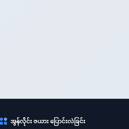
အွန်လိုင်း ဇယား ပြောင်းလဲခြင်း