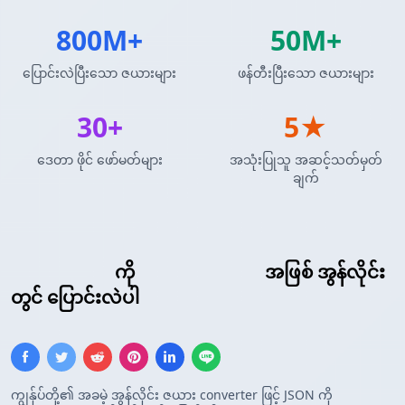
800M+
50M+
ပြောင်းလဲပြီးသော ဇယားများ
ဖန်တီးပြီးသော ဇယားများ
30+
5★
ဒေတာ ဖိုင် ဖော်မတ်များ
အသုံးပြုသူ အဆင့်သတ်မှတ်
ချက်
JSON Array
ကို
JSONLines ပုံစံ
အဖြစ် အွန်လိုင်း
တွင် ပြောင်းလဲပါ
ကျွန်ုပ်တို့၏ အခမဲ့ အွန်လိုင်း ဇယား converter ဖြင့် JSON ကို