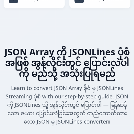
JSON Array ကို JSONLines ပုံစံ
အဖြစ် အွန်လိုင်းတွင် ပြောင်းလဲပါ
ကို မည်သို့ အသုံးပြုရမည်
Learn to convert JSON Array ဖိုင် မှ JSONLines
Streaming ပုံစံ with our step-by-step guide. JSON
ကို JSONLines သို့ အွန်လိုင်းတွင် ပြောင်းပါ — မြန်ဆန်
သော ဇယား ပြောင်းလဲခြင်းအတွက် တည်ဆောက်ထား
သော JSON မှ JSONLines converter။