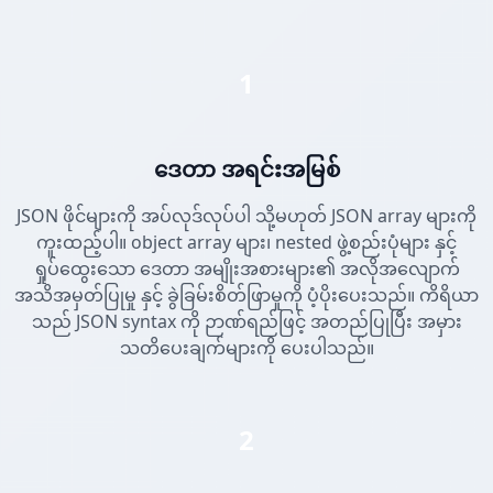
1
ဒေတာ အရင်းအမြစ်
JSON ဖိုင်များကို အပ်လုဒ်လုပ်ပါ သို့မဟုတ် JSON array များကို
ကူးထည့်ပါ။ object array များ၊ nested ဖွဲ့စည်းပုံများ နှင့်
ရှုပ်ထွေးသော ဒေတာ အမျိုးအစားများ၏ အလိုအလျောက်
အသိအမှတ်ပြုမှု နှင့် ခွဲခြမ်းစိတ်ဖြာမှုကို ပံ့ပိုးပေးသည်။ ကိရိယာ
သည် JSON syntax ကို ဉာဏ်ရည်ဖြင့် အတည်ပြုပြီး အမှား
သတိပေးချက်များကို ပေးပါသည်။
2