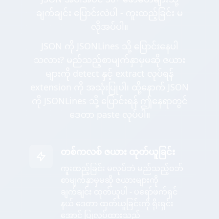
ချက်ချင်း ပြောင်းလဲပါ - ကူးထည့်ခြင်း မ
လိုအပ်ပါ။
JSON ကို JSONLines သို့ ပြောင်းနေပါ
သလား? မည်သည့်စာမျက်နှာမှမဆို ဇယား
များကို detect နှင့် extract လုပ်ရန်
extension ကို အသုံးပြုပါ၊ ထို့နောက် JSON
ကို JSONLines သို့ ပြောင်းရန် ဤနေရာတွင်
ဒေတာ paste လုပ်ပါ။
တစ်ကလစ် ဇယား ထုတ်ယူခြင်း
ကူးထည့်ခြင်း မလုပ်ဘဲ မည်သည့်ဝဘ်
စာမျက်နှာမှမဆို ဇယားများကို
ချက်ချင်း ထုတ်ယူပါ - ပရော်ဖက်ရှင်
နယ် ဒေတာ ထုတ်ယူခြင်းကို ရိုးရှင်း
အောင် ပြုလုပ်ထားသည်