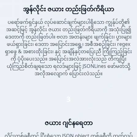
အွန်လိုင်း ဇယား တည်းဖြတ်ကိရိယာ
ပရော်ဖက်ရှင်နယ် လုပ်ဆောင်ချက်များပါရှိသော ကျွန်ုပ်တို့၏
အဆင့်မြင့် အွန်လိုင်း ဇယား တည်းဖြတ်ကိရိယာကို အသုံးပြု၍
ဒေတာကို တည်းဖြတ်ပါ။ ဗလာ အတန်းများ ဖျက်ခြင်း၊ ပွားများ
ဖယ်ရှားခြင်း၊ ဒေတာ အပြောင်းအရွှေ့၊ အစီအစဉ်ခြင်း၊ regex
ရှာဖွေ & အစားထိုးခြင်း၊ နှင့် အချိန်နှင့်တပြေးညီ ကြိုကြည့်ခြင်း
ကို ပံ့ပိုးပေးသည်။ အပြောင်းအလဲအားလုံးသည် တိကျပြီး
ယုံကြည်စိတ်ချရသော ရလဒ်များဖြင့် JSONLines ဖော်မတ်သို့
အလိုအလျောက် ပြောင်းလဲသည်။
3
ဇယား ဂျင်နရေတာ
လိုင်းတစ်ခုစီတွင် ပြီးစုံသော JSON object တစ်ခုစီကို ထုတ်လုပ်