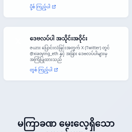
ပို့စ် ကြည့်ပါ
ဒေဗလပ်ပါ အသိုင်းအဝိုင်း
ဇယား ပြောင်းလဲခြင်းအတွက် X (Twitter) တွင်
@xiaoying_eth နှင့် အခြား ဒေဗလပ်ပါများမှ
အကြံပြုထားသည်
တွစ် ကြည့်ပါ
မကြာခဏ မေးလေ့ရှိသော