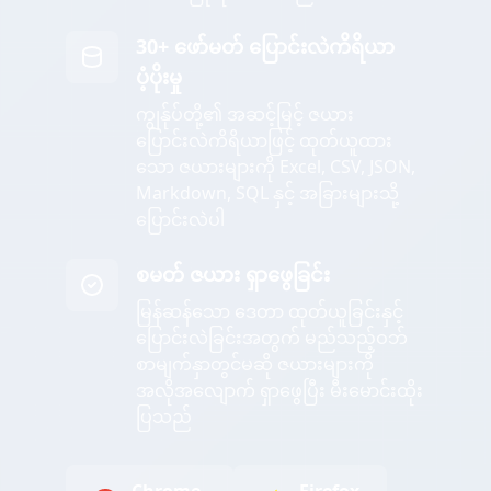
30+ ဖော်မတ် ပြောင်းလဲကိရိယာ
ပံ့ပိုးမှု
ကျွန်ုပ်တို့၏ အဆင့်မြင့် ဇယား
ပြောင်းလဲကိရိယာဖြင့် ထုတ်ယူထား
သော ဇယားများကို Excel, CSV, JSON,
Markdown, SQL နှင့် အခြားများသို့
ပြောင်းလဲပါ
စမတ် ဇယား ရှာဖွေခြင်း
မြန်ဆန်သော ဒေတာ ထုတ်ယူခြင်းနှင့်
ပြောင်းလဲခြင်းအတွက် မည်သည့်ဝဘ်
စာမျက်နှာတွင်မဆို ဇယားများကို
အလိုအလျောက် ရှာဖွေပြီး မီးမောင်းထိုး
ပြသည်