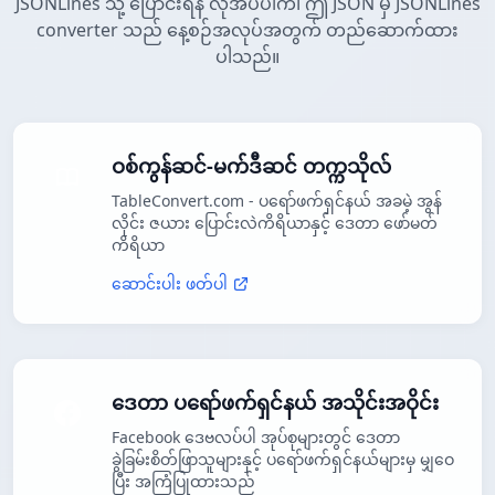
JSONLines သို့ ပြောင်းရန် လိုအပ်ပါက၊ ဤ JSON မှ JSONLines
converter သည် နေ့စဉ်အလုပ်အတွက် တည်ဆောက်ထား
ပါသည်။
ဝစ်ကွန်ဆင်-မက်ဒီဆင် တက္ကသိုလ်
TableConvert.com - ပရော်ဖက်ရှင်နယ် အခမဲ့ အွန်
လိုင်း ဇယား ပြောင်းလဲကိရိယာနှင့် ဒေတာ ဖော်မတ်
ကိရိယာ
ဆောင်းပါး ဖတ်ပါ
ဒေတာ ပရော်ဖက်ရှင်နယ် အသိုင်းအဝိုင်း
Facebook ဒေဗလပ်ပါ အုပ်စုများတွင် ဒေတာ
ခွဲခြမ်းစိတ်ဖြာသူများနှင့် ပရော်ဖက်ရှင်နယ်များမှ မျှဝေ
ပြီး အကြံပြုထားသည်