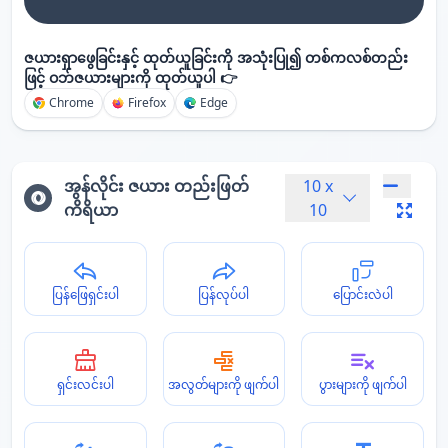
ဇယားရှာဖွေခြင်းနှင့် ထုတ်ယူခြင်းကို အသုံးပြု၍ တစ်ကလစ်တည်း
ဖြင့် ဝဘ်ဇယားများကို ထုတ်ယူပါ 👉
Chrome
Firefox
Edge
အွန်လိုင်း ဇယား တည်းဖြတ်
10
x
ကိရိယာ
10
ပြန်ဖြေရှင်းပါ
ပြန်လုပ်ပါ
ပြောင်းလဲပါ
ရှင်းလင်းပါ
အလွတ်များကို ဖျက်ပါ
ပွားများကို ဖျက်ပါ