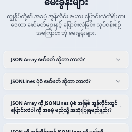
မေးခွန်းများ
ကျွန်ုပ်တို့၏ အခမဲ့ အွန်လိုင်း ဇယား ပြောင်းလဲကိရိယာ၊
ဒေတာ ဖော်မတ်များနှင့် ပြောင်းလဲခြင်း လုပ်ငန်းစဉ်
အကြောင်း ဘုံ မေးခွန်းများ.
JSON Array ဖော်မတ် ဆိုတာ ဘာလဲ?
JSONLines ပုံစံ ဖော်မတ် ဆိုတာ ဘာလဲ?
JSON Array ကို JSONLines ပုံစံ အဖြစ် အွန်လိုင်းတွင်
ပြောင်းလဲပါ ကို အခမဲ့ မည်သို့ အသုံးပြုရမည်နည်း?