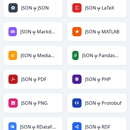
JSON မှ JSON
JSON မှ LaTeX
JSON မှ Markdown
JSON မှ MATLAB
JSON မှ MediaWiki
JSON မှ PandasDataFrame
JSON မှ PDF
JSON မှ PHP
JSON မှ PNG
JSON မှ Protobuf
JSON မှ RDataFrame
JSON မှ RDF