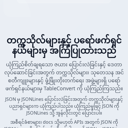
တက္ကသိုလ်များနှင့် ပရော်ဖက်ရှင်
နယ်များမှ အကြံပြုထားသည်
ယုံကြည်စိတ်ချရသော ဇယား ပြောင်းလဲခြင်းနှင့် ဒေတာ
လုပ်ဆောင်ခြင်းအတွက် တက္ကသိုလ်များ၊ သုတေသန အင်
စတီကျူးများနှင့် ဖွံ့ဖြိုးတိုးတက်ရေး အဖွဲ့များရှိ ပရော်
ဖက်ရှင်နယ်များမှ TableConvert ကို ယုံကြည်ကြသည်။
JSON မှ JSONLines ပြောင်းလဲခြင်းအတွက် တက္ကသိုလ်များနှင့်
ပညာရှင်များက ယုံကြည်ပါသည်။ ယုံကြည်မှုဖြင့် JSON ကို
JSONLines သို့ အွန်လိုင်းတွင် ပြောင်းပါ။
အစီရင်ခံစာများ၊ docs သို့မဟုတ် APIs အတွက် JSON ကို