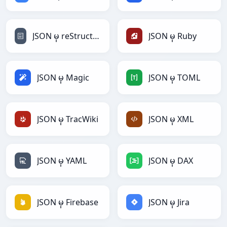
JSON မှ reStructuredText
JSON မှ Ruby
JSON မှ Magic
JSON မှ TOML
JSON မှ TracWiki
JSON မှ XML
JSON မှ YAML
JSON မှ DAX
JSON မှ Firebase
JSON မှ Jira