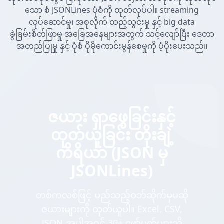
သော စံ JSONLines ပုံစံကို ထုတ်လုပ်ပါ။ streaming
လုပ်ဆောင်မှု၊ အစုလိုက် ထည့်သွင်းမှု နှင့် big data
ခွဲခြမ်းစိတ်ဖြာမှု အခြေအနေများအတွက် သင့်လျော်ပြီး ဒေတာ
အတည်ပြုမှု နှင့် ပုံစံ ပိုမိုကောင်းမွန်စေမှုကို ပံ့ပိုးပေးသည်။
ဇယား ရှာဖွေခြင်းနှင့်
ထုတ်ယူခြင်း တိုးချဲ့
ကိရိယာ (JSON မှ
JSONLines)
တစ်ကလစ်ဖြင့် မည်သည့်ဝဘ်ဆိုက်မှမဆို
ဇယားများကို ထုတ်ယူပါ။ Excel, CSV,
JSON အပါအဝင် 30+ ဖော်မတ်များသို့