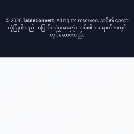
© 2026
TableConvert
. All rights reserved. သင်၏ ဒေတာ
လုံခြုံပါသည် - ပြောင်းလဲမှုအားလုံး သင်၏ ဘရောက်ဇာတွင်
လုပ်ဆောင်သည်.