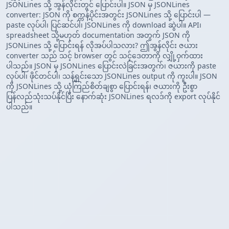
JSONLines သို့ အွန်လိုင်းတွင် ပြောင်းပါ။ JSON မှ JSONLines
converter: JSON ကို စက္ကန့်ပိုင်းအတွင်း JSONLines သို့ ပြောင်းပါ —
paste လုပ်ပါ၊ ပြင်ဆင်ပါ၊ JSONLines ကို download ဆွဲပါ။ API၊
spreadsheet သို့မဟုတ် documentation အတွက် JSON ကို
JSONLines သို့ ပြောင်းရန် လိုအပ်ပါသလား? ဤအွန်လိုင်း ဇယား
converter သည် သင့် browser တွင် သင့်ဒေတာကို လျှို့ဝှက်ထား
ပါသည်။ JSON မှ JSONLines ပြောင်းလဲခြင်းအတွက်၊ ဇယားကို paste
လုပ်ပါ၊ ဖိုင်တင်ပါ၊ သန့်ရှင်းသော JSONLines output ကို ကူးပါ။ JSON
ကို JSONLines သို့ ယုံကြည်စိတ်ချစွာ ပြောင်းရန်၊ ဇယားကို ဦးစွာ
ပြန်လည်သုံးသပ်နိုင်ပြီး နောက်ဆုံး JSONLines ရလဒ်ကို export လုပ်နိုင်
ပါသည်။