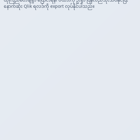
နောက်ဆုံး Qlik ရလဒ်ကို export လုပ်နိုင်ပါသည်။