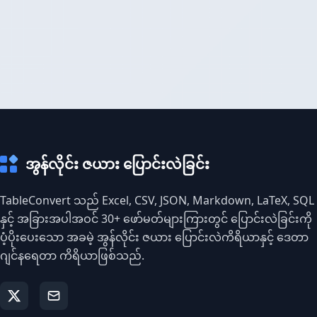
အွန်လိုင်း ဇယား ပြောင်းလဲခြင်း
TableConvert သည် Excel, CSV, JSON, Markdown, LaTeX, SQL
နှင့် အခြားအပါအဝင် 30+ ဖော်မတ်များကြားတွင် ပြောင်းလဲခြင်းကို
ပံ့ပိုးပေးသော အခမဲ့ အွန်လိုင်း ဇယား ပြောင်းလဲကိရိယာနှင့် ဒေတာ
ဂျင်နရေတာ ကိရိယာဖြစ်သည်.