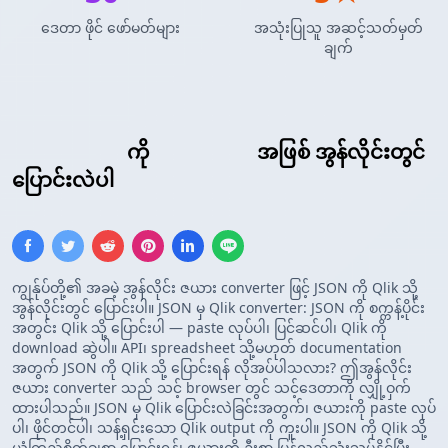
ဒေတာ ဖိုင် ဖော်မတ်များ
အသုံးပြုသူ အဆင့်သတ်မှတ်
ချက်
JSON Array
ကို
Qlik ဇယား
အဖြစ် အွန်လိုင်းတွင်
ပြောင်းလဲပါ
ကျွန်ုပ်တို့၏ အခမဲ့ အွန်လိုင်း ဇယား converter ဖြင့် JSON ကို Qlik သို့
အွန်လိုင်းတွင် ပြောင်းပါ။ JSON မှ Qlik converter: JSON ကို စက္ကန့်ပိုင်း
အတွင်း Qlik သို့ ပြောင်းပါ — paste လုပ်ပါ၊ ပြင်ဆင်ပါ၊ Qlik ကို
download ဆွဲပါ။ API၊ spreadsheet သို့မဟုတ် documentation
အတွက် JSON ကို Qlik သို့ ပြောင်းရန် လိုအပ်ပါသလား? ဤအွန်လိုင်း
ဇယား converter သည် သင့် browser တွင် သင့်ဒေတာကို လျှို့ဝှက်
ထားပါသည်။ JSON မှ Qlik ပြောင်းလဲခြင်းအတွက်၊ ဇယားကို paste လုပ်
ပါ၊ ဖိုင်တင်ပါ၊ သန့်ရှင်းသော Qlik output ကို ကူးပါ။ JSON ကို Qlik သို့
ယုံကြည်စိတ်ချစွာ ပြောင်းရန်၊ ဇယားကို ဦးစွာ ပြန်လည်သုံးသပ်နိုင်ပြီး