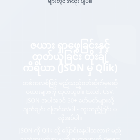
များတွင် အသုံးပြုပါ။
ဇယား ရှာဖွေခြင်းနှင့်
ထုတ်ယူခြင်း တိုးချဲ့
ကိရိယာ (JSON မှ Qlik)
တစ်ကလစ်ဖြင့် မည်သည့်ဝဘ်ဆိုက်မှမဆို
ဇယားများကို ထုတ်ယူပါ။ Excel, CSV,
JSON အပါအဝင် 30+ ဖော်မတ်များသို့
ချက်ချင်း ပြောင်းလဲပါ - ကူးထည့်ခြင်း မ
လိုအပ်ပါ။
JSON ကို Qlik သို့ ပြောင်းနေပါသလား? မည်
သည့်စာမျက်နှာမှမဆို ဇယားများကို detect