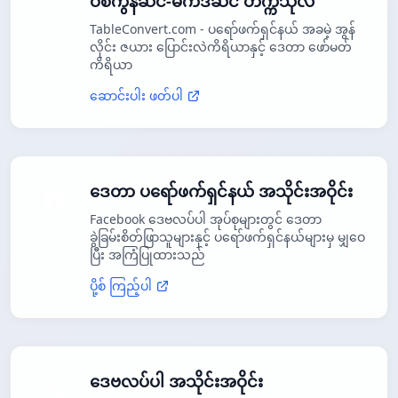
ဝစ်ကွန်ဆင်-မက်ဒီဆင် တက္ကသိုလ်
TableConvert.com - ပရော်ဖက်ရှင်နယ် အခမဲ့ အွန်
လိုင်း ဇယား ပြောင်းလဲကိရိယာနှင့် ဒေတာ ဖော်မတ်
ကိရိယာ
ဆောင်းပါး ဖတ်ပါ
ဒေတာ ပရော်ဖက်ရှင်နယ် အသိုင်းအဝိုင်း
Facebook ဒေဗလပ်ပါ အုပ်စုများတွင် ဒေတာ
ခွဲခြမ်းစိတ်ဖြာသူများနှင့် ပရော်ဖက်ရှင်နယ်များမှ မျှဝေ
ပြီး အကြံပြုထားသည်
ပို့စ် ကြည့်ပါ
ဒေဗလပ်ပါ အသိုင်းအဝိုင်း