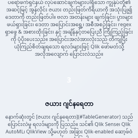
ပရော်ဖက်ရှင်နယ် လုပ်ဆောင်ချက်များပါရှိသော ကျွန်ုပ်တို့၏
အဆင့်မြင့် အွန်လိုင်း ဇယား တည်းဖြတ်ကိရိယာကို အသုံးပြု၍
ဒေတာကို တည်းဖြတ်ပါ။ ဗလာ အတန်းများ ဖျက်ခြင်း၊ ပွားများ
ဖယ်ရှားခြင်း၊ ဒေတာ အပြောင်းအရွှေ့၊ အစီအစဉ်ခြင်း၊ regex
ရှာဖွေ & အစားထိုးခြင်း၊ နှင့် အချိန်နှင့်တပြေးညီ ကြိုကြည့်ခြင်း
ကို ပံ့ပိုးပေးသည်။ အပြောင်းအလဲအားလုံးသည် တိကျပြီး
ယုံကြည်စိတ်ချရသော ရလဒ်များဖြင့် Qlik ဖော်မတ်သို့
အလိုအလျောက် ပြောင်းလဲသည်။
3
ဇယား ဂျင်နရေတာ
နောက်ဆုံးတွင် [ဇယား ဂျင်နရေတာ](#TableGenerator) သည်
ပြောင်းလဲမှု ရလဒ်များကို ပြသည်။ သင်၏ Qlik Sense၊ Qlik
AutoML၊ QlikView သို့မဟုတ် အခြား Qlik-enabled ဆော့ဖ်ဝဲ