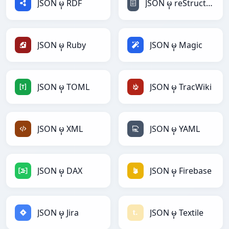
JSON မှ RDF
JSON မှ reStructuredText
JSON မှ Ruby
JSON မှ Magic
JSON မှ TOML
JSON မှ TracWiki
JSON မှ XML
JSON မှ YAML
JSON မှ DAX
JSON မှ Firebase
JSON မှ Jira
JSON မှ Textile