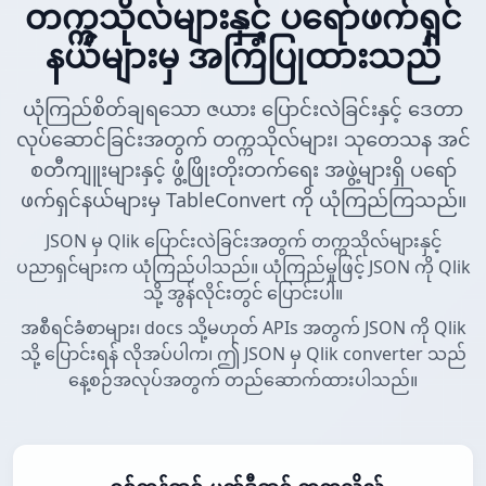
တက္ကသိုလ်များနှင့် ပရော်ဖက်ရှင်
နယ်များမှ အကြံပြုထားသည်
ယုံကြည်စိတ်ချရသော ဇယား ပြောင်းလဲခြင်းနှင့် ဒေတာ
လုပ်ဆောင်ခြင်းအတွက် တက္ကသိုလ်များ၊ သုတေသန အင်
စတီကျူးများနှင့် ဖွံ့ဖြိုးတိုးတက်ရေး အဖွဲ့များရှိ ပရော်
ဖက်ရှင်နယ်များမှ TableConvert ကို ယုံကြည်ကြသည်။
JSON မှ Qlik ပြောင်းလဲခြင်းအတွက် တက္ကသိုလ်များနှင့်
ပညာရှင်များက ယုံကြည်ပါသည်။ ယုံကြည်မှုဖြင့် JSON ကို Qlik
သို့ အွန်လိုင်းတွင် ပြောင်းပါ။
အစီရင်ခံစာများ၊ docs သို့မဟုတ် APIs အတွက် JSON ကို Qlik
သို့ ပြောင်းရန် လိုအပ်ပါက၊ ဤ JSON မှ Qlik converter သည်
နေ့စဉ်အလုပ်အတွက် တည်ဆောက်ထားပါသည်။