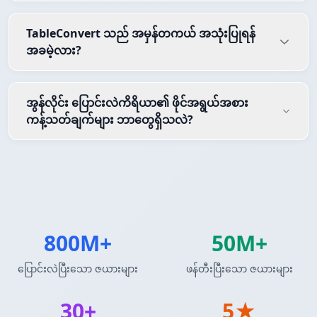
TableConvert သည် အမှန်တကယ် အသုံးပြုရန်
အခမဲ့လား?
အွန်လိုင်း ပြောင်းလဲကိရိယာ၏ ဖိုင်အရွယ်အစား
ကန့်သတ်ချက်များ ဘာတွေရှိသလဲ?
800M+
50M+
ပြောင်းလဲပြီးသော ဇယားများ
ဖန်တီးပြီးသော ဇယားများ
30+
5★