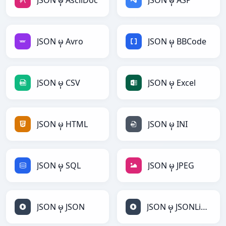
JSON မှ AsciiDoc
JSON မှ ASP
JSON မှ Avro
JSON မှ BBCode
JSON မှ CSV
JSON မှ Excel
JSON မှ HTML
JSON မှ INI
JSON မှ SQL
JSON မှ JPEG
JSON မှ JSON
JSON မှ JSONLines