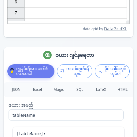
6

7

DataGridXL
data grid by
ဇယား ဂျင်နရေတာ
ကျွန်ုပ်တို့အား ကော်ဖီ
ကလစ်ဘုတ်သို့
ဖိုင် ဒေါင်းလုဒ်
ဝယ်ပေးပါ
ကူးပါ
လုပ်ပါ
JSON
Excel
Magic
SQL
LaTeX
HTML
ဇယား အမည်