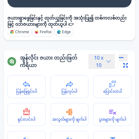
ဇယားရှာဖွေခြင်းနှင့် ထုတ်ယူခြင်းကို အသုံးပြု၍ တစ်ကလစ်တည်း
ဖြင့် ဝဘ်ဇယားများကို ထုတ်ယူပါ 👉
Chrome
Firefox
Edge
အွန်လိုင်း ဇယား တည်းဖြတ်
10
x
ကိရိယာ
10
ပြန်ဖြေရှင်းပါ
ပြန်လုပ်ပါ
ပြောင်းလဲပါ
ရှင်းလင်းပါ
အလွတ်များကို ဖျက်ပါ
ပွားများကို ဖျက်ပါ