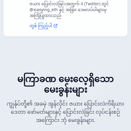
ဇယား ပြောင်းလဲခြင်းအတွက် X (Twitter) တွင်
@xiaoying_eth နှင့် အခြား ဒေဗလပ်ပါများမှ
အကြံပြုထားသည်
တွစ် ကြည့်ပါ
မကြာခဏ မေးလေ့ရှိသော
မေးခွန်းများ
ကျွန်ုပ်တို့၏ အခမဲ့ အွန်လိုင်း ဇယား ပြောင်းလဲကိရိယာ၊
ဒေတာ ဖော်မတ်များနှင့် ပြောင်းလဲခြင်း လုပ်ငန်းစဉ်
အကြောင်း ဘုံ မေးခွန်းများ.