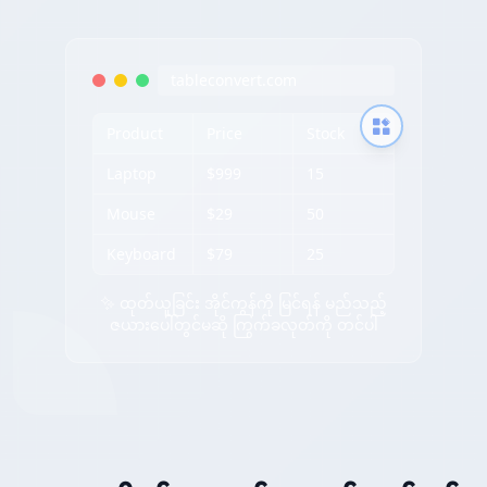
tableconvert.com
Product
Price
Stock
Laptop
$999
15
Mouse
$29
50
Keyboard
$79
25
✨ ထုတ်ယူခြင်း အိုင်ကွန်ကို မြင်ရန် မည်သည့်
ဇယားပေါ်တွင်မဆို ကြွက်ခလုတ်ကို တင်ပါ