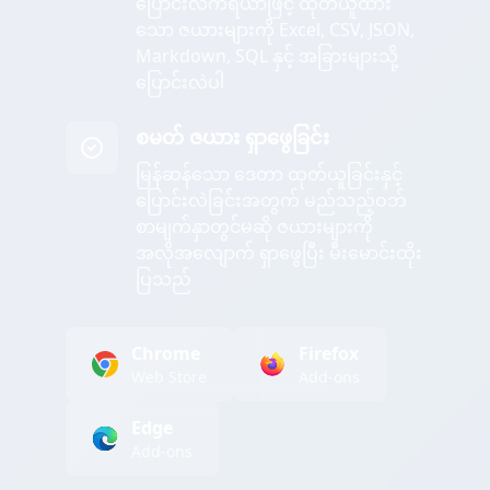
ပြောင်းလဲကိရိယာဖြင့် ထုတ်ယူထား
သော ဇယားများကို Excel, CSV, JSON,
Markdown, SQL နှင့် အခြားများသို့
ပြောင်းလဲပါ
စမတ် ဇယား ရှာဖွေခြင်း
မြန်ဆန်သော ဒေတာ ထုတ်ယူခြင်းနှင့်
ပြောင်းလဲခြင်းအတွက် မည်သည့်ဝဘ်
စာမျက်နှာတွင်မဆို ဇယားများကို
အလိုအလျောက် ရှာဖွေပြီး မီးမောင်းထိုး
ပြသည်
Chrome
Firefox
Web Store
Add-ons
Edge
Add-ons