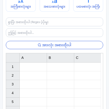
အကြီးစာလုံးများ
အသေးစာလုံးများ
ပထမစာလုံး အကြီး
အားလုံး အစားထိုးပါ
A
B
C
1

2

3

4

5
