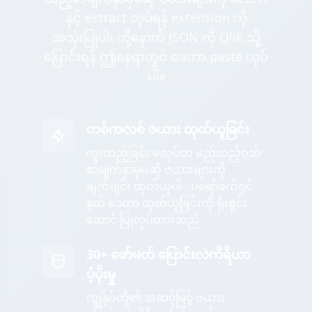
နှင့် extract လုပ်ရန် extension ကို
အသုံးပြုပါ၊ ထို့နောက် JSON ကို Qlik သို့
ပြောင်းရန် ဤနေရာတွင် ဒေတာ paste လုပ်
ပါ။
တစ်ကလစ် ဇယား ထုတ်ယူခြင်း
ကူးထည့်ခြင်း မလုပ်ဘဲ မည်သည့်ဝဘ်
စာမျက်နှာမှမဆို ဇယားများကို
ချက်ချင်း ထုတ်ယူပါ - ပရော်ဖက်ရှင်
နယ် ဒေတာ ထုတ်ယူခြင်းကို ရိုးရှင်း
အောင် ပြုလုပ်ထားသည်
30+ ဖော်မတ် ပြောင်းလဲကိရိယာ
ပံ့ပိုးမှု
ကျွန်ုပ်တို့၏ အဆင့်မြင့် ဇယား