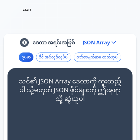
v3.0.1
ဒေတာ အရင်းအမြစ်
JSON Array
ဥပမာ
ဖိုင် အပ်လုဒ်လုပ်ပါ
ဝဘ်စာမျက်နှာမှ ထုတ်ယူပါ
သင်၏ JSON Array ဒေတာကို ကူးထည့်
ပါ သို့မဟုတ် JSON ဖိုင်များကို ဤနေရာ
သို့ ဆွဲယူပါ