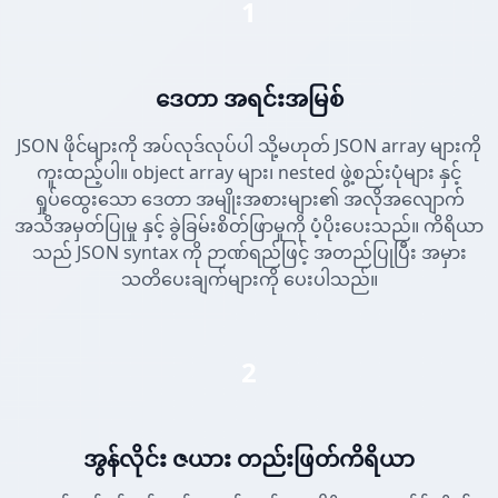
1
ဒေတာ အရင်းအမြစ်
JSON ဖိုင်များကို အပ်လုဒ်လုပ်ပါ သို့မဟုတ် JSON array များကို
ကူးထည့်ပါ။ object array များ၊ nested ဖွဲ့စည်းပုံများ နှင့်
ရှုပ်ထွေးသော ဒေတာ အမျိုးအစားများ၏ အလိုအလျောက်
အသိအမှတ်ပြုမှု နှင့် ခွဲခြမ်းစိတ်ဖြာမှုကို ပံ့ပိုးပေးသည်။ ကိရိယာ
သည် JSON syntax ကို ဉာဏ်ရည်ဖြင့် အတည်ပြုပြီး အမှား
သတိပေးချက်များကို ပေးပါသည်။
2
အွန်လိုင်း ဇယား တည်းဖြတ်ကိရိယာ