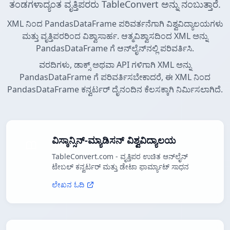
ತಂಡಗಳಾದ್ಯಂತ ವೃತ್ತಿಪರರು TableConvert ಅನ್ನು ನಂಬುತ್ತಾರೆ.
XML ನಿಂದ PandasDataFrame ಪರಿವರ್ತನೆಗಾಗಿ ವಿಶ್ವವಿದ್ಯಾಲಯಗಳು
ಮತ್ತು ವೃತ್ತಿಪರರಿಂದ ವಿಶ್ವಾಸಾರ್ಹ. ಆತ್ಮವಿಶ್ವಾಸದಿಂದ XML ಅನ್ನು
PandasDataFrame ಗೆ ಆನ್‌ಲೈನ್‌ನಲ್ಲಿ ಪರಿವರ್ತಿಸಿ.
ವರದಿಗಳು, ಡಾಕ್ಸ್ ಅಥವಾ API ಗಳಿಗಾಗಿ XML ಅನ್ನು
PandasDataFrame ಗೆ ಪರಿವರ್ತಿಸಬೇಕಾದರೆ, ಈ XML ನಿಂದ
PandasDataFrame ಕನ್ವರ್ಟರ್ ದೈನಂದಿನ ಕೆಲಸಕ್ಕಾಗಿ ನಿರ್ಮಿಸಲಾಗಿದೆ.
ವಿಸ್ಕಾನ್ಸಿನ್-ಮ್ಯಾಡಿಸನ್ ವಿಶ್ವವಿದ್ಯಾಲಯ
TableConvert.com - ವೃತ್ತಿಪರ ಉಚಿತ ಆನ್‌ಲೈನ್
ಟೇಬಲ್ ಕನ್ವರ್ಟರ್ ಮತ್ತು ಡೇಟಾ ಫಾರ್ಮ್ಯಾಟ್ ಸಾಧನ
ಲೇಖನ ಓದಿ