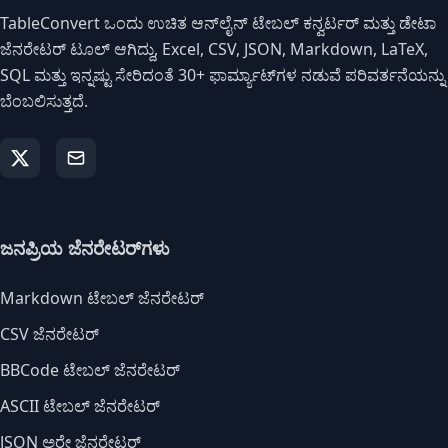
TableConvert ಒಂದು ಉಚಿತ ಆನ್‌ಲೈನ್ ಟೇಬಲ್ ಕನ್ವರ್ಟರ್ ಮತ್ತು ಡೇಟಾ
ಜೆನರೇಟರ್ ಟೂಲ್ ಆಗಿದ್ದು, Excel, CSV, JSON, Markdown, LaTeX,
SQL ಮತ್ತು ಇನ್ನಷ್ಟು ಸೇರಿದಂತೆ 30+ ಫಾರ್ಮ್ಯಾಟ್‌ಗಳ ನಡುವೆ ಪರಿವರ್ತನೆಯನ್ನು
ಬೆಂಬಲಿಸುತ್ತದೆ.
ಜನಪ್ರಿಯ ಜೆನರೇಟರ್‌ಗಳು
Markdown ಟೇಬಲ್ ಜೆನರೇಟರ್
CSV ಜೆನರೇಟರ್
BBCode ಟೇಬಲ್ ಜೆನರೇಟರ್
ASCII ಟೇಬಲ್ ಜೆನರೇಟರ್
JSON ಅರೇ ಜೆನರೇಟರ್