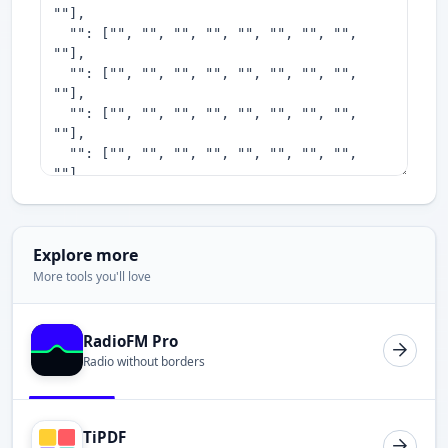
Explore more
More tools you'll love
RadioFM Pro
Radio without borders
TiPDF