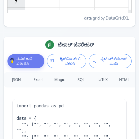
7

DataGridXL
data grid by
ಟೇಬಲ್ ಜೆನರೇಟರ್
ನಮಗೆ ಕಾಫಿ
ಕ್ಲಿಪ್‌ಬೋರ್ಡ್‌ಗೆ
ಫೈಲ್ ಡೌನ್‌ಲೋಡ್
ಖರೀದಿಸಿ
ನಕಲಿಸಿ
ಮಾಡಿ
JSON
Excel
Magic
SQL
LaTeX
HTML