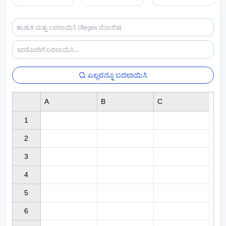
ಎಲ್ಲವನ್ನೂ ಬದಲಾಯಿಸಿ
A
B
C
1

2

3

4

5

6
