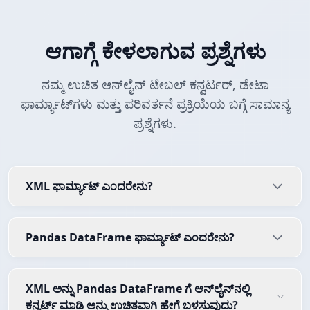
ಆಗಾಗ್ಗೆ ಕೇಳಲಾಗುವ ಪ್ರಶ್ನೆಗಳು
ನಮ್ಮ ಉಚಿತ ಆನ್‌ಲೈನ್ ಟೇಬಲ್ ಕನ್ವರ್ಟರ್, ಡೇಟಾ
ಫಾರ್ಮ್ಯಾಟ್‌ಗಳು ಮತ್ತು ಪರಿವರ್ತನೆ ಪ್ರಕ್ರಿಯೆಯ ಬಗ್ಗೆ ಸಾಮಾನ್ಯ
ಪ್ರಶ್ನೆಗಳು.
XML ಫಾರ್ಮ್ಯಾಟ್ ಎಂದರೇನು?
Pandas DataFrame ಫಾರ್ಮ್ಯಾಟ್ ಎಂದರೇನು?
XML ಅನ್ನು Pandas DataFrame ಗೆ ಆನ್‌ಲೈನ್‌ನಲ್ಲಿ
ಕನ್ವರ್ಟ್ ಮಾಡಿ ಅನ್ನು ಉಚಿತವಾಗಿ ಹೇಗೆ ಬಳಸುವುದು?