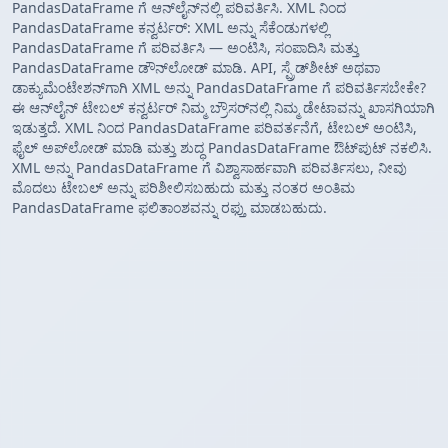
PandasDataFrame ಗೆ ಆನ್‌ಲೈನ್‌ನಲ್ಲಿ ಪರಿವರ್ತಿಸಿ. XML ನಿಂದ
PandasDataFrame ಕನ್ವರ್ಟರ್: XML ಅನ್ನು ಸೆಕೆಂಡುಗಳಲ್ಲಿ
PandasDataFrame ಗೆ ಪರಿವರ್ತಿಸಿ — ಅಂಟಿಸಿ, ಸಂಪಾದಿಸಿ ಮತ್ತು
PandasDataFrame ಡೌನ್‌ಲೋಡ್ ಮಾಡಿ. API, ಸ್ಪ್ರೆಡ್‌ಶೀಟ್ ಅಥವಾ
ಡಾಕ್ಯುಮೆಂಟೇಶನ್‌ಗಾಗಿ XML ಅನ್ನು PandasDataFrame ಗೆ ಪರಿವರ್ತಿಸಬೇಕೇ?
ಈ ಆನ್‌ಲೈನ್ ಟೇಬಲ್ ಕನ್ವರ್ಟರ್ ನಿಮ್ಮ ಬ್ರೌಸರ್‌ನಲ್ಲಿ ನಿಮ್ಮ ಡೇಟಾವನ್ನು ಖಾಸಗಿಯಾಗಿ
ಇಡುತ್ತದೆ. XML ನಿಂದ PandasDataFrame ಪರಿವರ್ತನೆಗೆ, ಟೇಬಲ್ ಅಂಟಿಸಿ,
ಫೈಲ್ ಅಪ್‌ಲೋಡ್ ಮಾಡಿ ಮತ್ತು ಶುದ್ಧ PandasDataFrame ಔಟ್‌ಪುಟ್ ನಕಲಿಸಿ.
XML ಅನ್ನು PandasDataFrame ಗೆ ವಿಶ್ವಾಸಾರ್ಹವಾಗಿ ಪರಿವರ್ತಿಸಲು, ನೀವು
ಮೊದಲು ಟೇಬಲ್ ಅನ್ನು ಪರಿಶೀಲಿಸಬಹುದು ಮತ್ತು ನಂತರ ಅಂತಿಮ
PandasDataFrame ಫಲಿತಾಂಶವನ್ನು ರಫ್ತು ಮಾಡಬಹುದು.