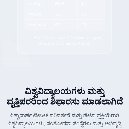
Laptop
$999
15
Mouse
$29
50
Keyboard
$79
25
✨ ಹೊರತೆಗೆಯುವ ಐಕಾನ್ ನೋಡಲು ಯಾವುದೇ
ಟೇಬಲ್‌ನ ಮೇಲೆ ಹೋವರ್ ಮಾಡಿ
ವಿಶ್ವವಿದ್ಯಾಲಯಗಳು ಮತ್ತು
ವೃತ್ತಿಪರರಿಂದ ಶಿಫಾರಸು ಮಾಡಲಾಗಿದೆ
ವಿಶ್ವಾಸಾರ್ಹ ಟೇಬಲ್ ಪರಿವರ್ತನೆ ಮತ್ತು ಡೇಟಾ ಪ್ರಕ್ರಿಯೆಗಾಗಿ
ವಿಶ್ವವಿದ್ಯಾಲಯಗಳು, ಸಂಶೋಧನಾ ಸಂಸ್ಥೆಗಳು ಮತ್ತು ಅಭಿವೃದ್ಧಿ