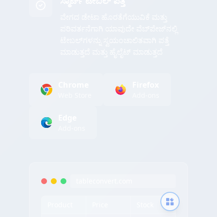
ಸ್ಮಾರ್ಟ್ ಟೇಬಲ್ ಪತ್ತೆ
ವೇಗದ ಡೇಟಾ ಹೊರತೆಗೆಯುವಿಕೆ ಮತ್ತು
ಪರಿವರ್ತನೆಗಾಗಿ ಯಾವುದೇ ವೆಬ್‌ಪೇಜ್‌ನಲ್ಲಿ
ಟೇಬಲ್‌ಗಳನ್ನು ಸ್ವಯಂಚಾಲಿತವಾಗಿ ಪತ್ತೆ
ಮಾಡುತ್ತದೆ ಮತ್ತು ಹೈಲೈಟ್ ಮಾಡುತ್ತದೆ
Chrome
Firefox
Web Store
Add-ons
Edge
Add-ons
tableconvert.com
Product
Price
Stock