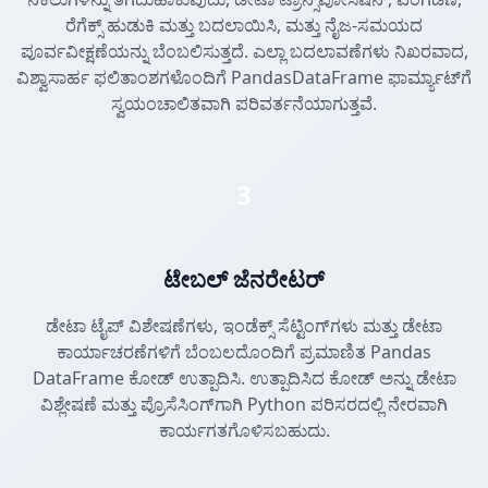
ರೆಗೆಕ್ಸ್ ಹುಡುಕಿ ಮತ್ತು ಬದಲಾಯಿಸಿ, ಮತ್ತು ನೈಜ-ಸಮಯದ
ಪೂರ್ವವೀಕ್ಷಣೆಯನ್ನು ಬೆಂಬಲಿಸುತ್ತದೆ. ಎಲ್ಲಾ ಬದಲಾವಣೆಗಳು ನಿಖರವಾದ,
ವಿಶ್ವಾಸಾರ್ಹ ಫಲಿತಾಂಶಗಳೊಂದಿಗೆ PandasDataFrame ಫಾರ್ಮ್ಯಾಟ್‌ಗೆ
ಸ್ವಯಂಚಾಲಿತವಾಗಿ ಪರಿವರ್ತನೆಯಾಗುತ್ತವೆ.
3
ಟೇಬಲ್ ಜೆನರೇಟರ್
ಡೇಟಾ ಟೈಪ್ ವಿಶೇಷಣೆಗಳು, ಇಂಡೆಕ್ಸ್ ಸೆಟ್ಟಿಂಗ್‌ಗಳು ಮತ್ತು ಡೇಟಾ
ಕಾರ್ಯಾಚರಣೆಗಳಿಗೆ ಬೆಂಬಲದೊಂದಿಗೆ ಪ್ರಮಾಣಿತ Pandas
DataFrame ಕೋಡ್ ಉತ್ಪಾದಿಸಿ. ಉತ್ಪಾದಿಸಿದ ಕೋಡ್ ಅನ್ನು ಡೇಟಾ
ವಿಶ್ಲೇಷಣೆ ಮತ್ತು ಪ್ರೊಸೆಸಿಂಗ್‌ಗಾಗಿ Python ಪರಿಸರದಲ್ಲಿ ನೇರವಾಗಿ
ಕಾರ್ಯಗತಗೊಳಿಸಬಹುದು.