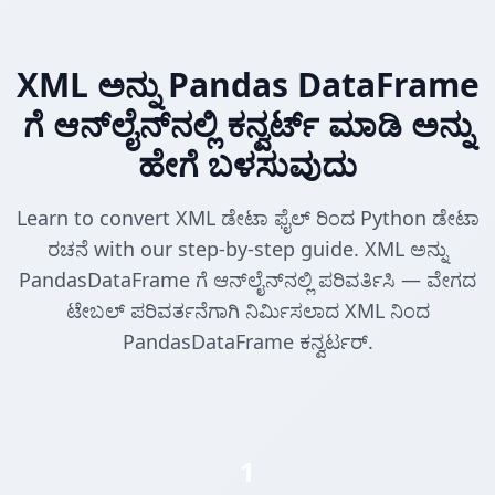
XML ಅನ್ನು Pandas DataFrame
ಗೆ ಆನ್‌ಲೈನ್‌ನಲ್ಲಿ ಕನ್ವರ್ಟ್ ಮಾಡಿ ಅನ್ನು
ಹೇಗೆ ಬಳಸುವುದು
Learn to convert XML ಡೇಟಾ ಫೈಲ್ ರಿಂದ Python ಡೇಟಾ
ರಚನೆ with our step-by-step guide. XML ಅನ್ನು
PandasDataFrame ಗೆ ಆನ್‌ಲೈನ್‌ನಲ್ಲಿ ಪರಿವರ್ತಿಸಿ — ವೇಗದ
ಟೇಬಲ್ ಪರಿವರ್ತನೆಗಾಗಿ ನಿರ್ಮಿಸಲಾದ XML ನಿಂದ
PandasDataFrame ಕನ್ವರ್ಟರ್.
1