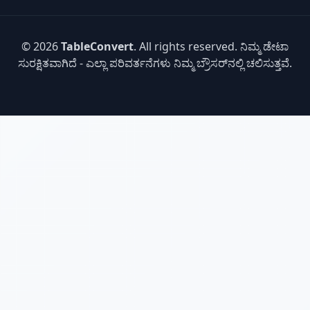
© 2026
TableConvert
. All rights reserved. ನಿಮ್ಮ ಡೇಟಾ
ಸುರಕ್ಷಿತವಾಗಿದೆ - ಎಲ್ಲಾ ಪರಿವರ್ತನೆಗಳು ನಿಮ್ಮ ಬ್ರೌಸರ್‌ನಲ್ಲಿ ಚಲಿಸುತ್ತವೆ.