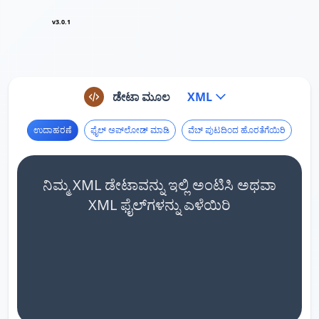
v3.0.1
ಡೇಟಾ ಮೂಲ
XML
ಉದಾಹರಣೆ
ಫೈಲ್ ಅಪ್‌ಲೋಡ್ ಮಾಡಿ
ವೆಬ್ ಪುಟದಿಂದ ಹೊರತೆಗೆಯಿರಿ
ನಿಮ್ಮ XML ಡೇಟಾವನ್ನು ಇಲ್ಲಿ ಅಂಟಿಸಿ ಅಥವಾ
XML ಫೈಲ್‌ಗಳನ್ನು ಎಳೆಯಿರಿ