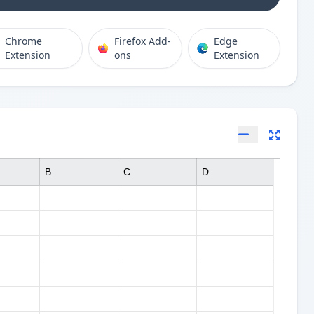
Chrome
Firefox Add-
Edge
Extension
ons
Extension
B
C
D