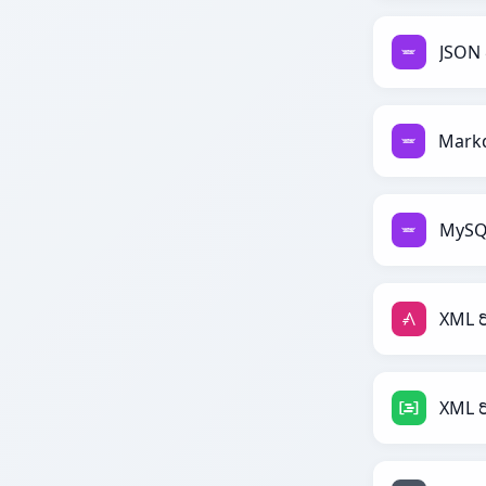
JSON 
MySQL
XML ರ
XML ರ