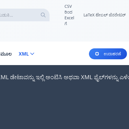
CSV
ರಿಂದ
LaTeX ಟೇಬಲ್ ಜೆನರೇಟರ್
Excel
ಗೆ
ಾ ಮೂಲ
XML
ಉದಾಹರಣೆ
 XML ಡೇಟಾವನ್ನು ಇಲ್ಲಿ ಅಂಟಿಸಿ ಅಥವಾ XML ಫೈಲ್‌ಗಳನ್ನು ಎಳೆ