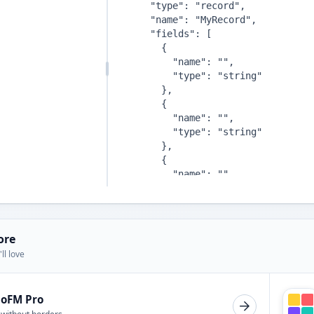
ore
ll love
ioFM Pro