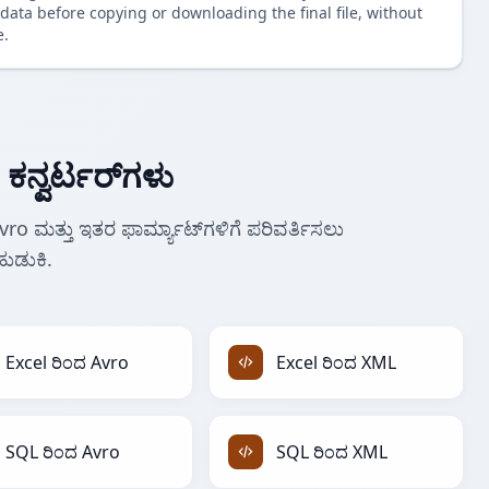
data before copying or downloading the final file, without
e.
ಕನ್ವರ್ಟರ್‌ಗಳು
Avro ಮತ್ತು ಇತರ ಫಾರ್ಮ್ಯಾಟ್‌ಗಳಿಗೆ ಪರಿವರ್ತಿಸಲು
ುಡುಕಿ.
Excel ರಿಂದ Avro
Excel ರಿಂದ XML
SQL ರಿಂದ Avro
SQL ರಿಂದ XML