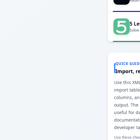
Radio
5 Le
Solve
QUICK GUID
Import, r
Use this XML
import table
columns, and
output. The
useful for d
documentati
developer ta
Use these chec