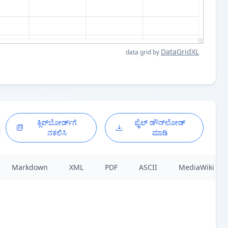
DataGridXL
data grid by
ಕ್ಲಿಪ್‌ಬೋರ್ಡ್‌ಗೆ
ಫೈಲ್ ಡೌನ್‌ಲೋಡ್
ನಕಲಿಸಿ
ಮಾಡಿ
Markdown
XML
PDF
ASCII
MediaWiki