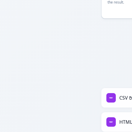
the result.
CSV ರ
HTML 