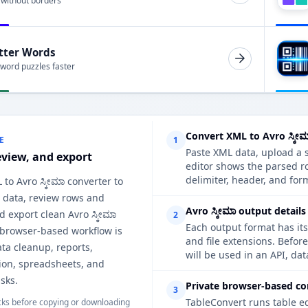
 without borders
tter Words
 word puzzles faster
Convert XML to Avro ಸ್ಕೀ
E
1
Paste XML data, upload a s
eview, and export
editor shows the parsed ro
delimiter, header, and form
 to Avro ಸ್ಕೀಮಾ converter to
 data, review rows and
Avro ಸ್ಕೀಮಾ output details
 export clean Avro ಸ್ಕೀಮಾ
2
Each output format has its
 browser-based workflow is
and file extensions. Befor
ata cleanup, reports,
will be used in an API, da
on, spreadsheets, and
sks.
Private browser-based co
3
TableConvert runs table e
ks before copying or downloading