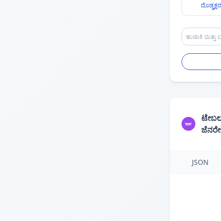
ದೊಡ್ಡಕ್ಷ
ಟೇಬಲ
ಜೆನರ
JSON