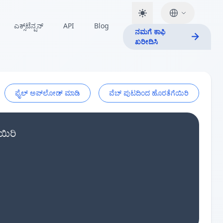
ಎಕ್ಸ್‌ಟೆನ್ಷನ್
API
Blog
ನಮಗೆ ಕಾಫಿ
ಖರೀದಿಸಿ
ಫೈಲ್ ಅಪ್‌ಲೋಡ್ ಮಾಡಿ
ವೆಬ್ ಪುಟದಿಂದ ಹೊರತೆಗೆಯಿರಿ
ಯಿರಿ