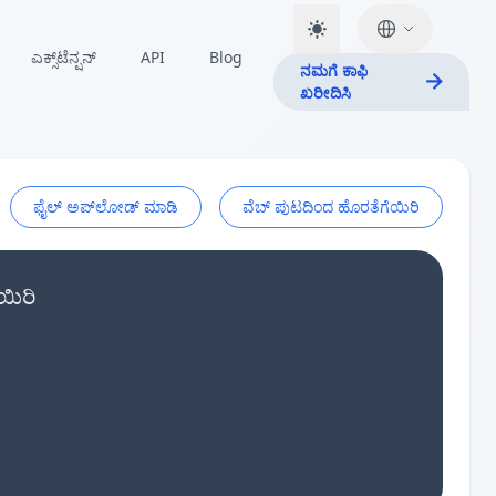
ಎಕ್ಸ್‌ಟೆನ್ಷನ್
API
Blog
ನಮಗೆ ಕಾಫಿ
ಖರೀದಿಸಿ
ಫೈಲ್ ಅಪ್‌ಲೋಡ್ ಮಾಡಿ
ವೆಬ್ ಪುಟದಿಂದ ಹೊರತೆಗೆಯಿರಿ
ಯಿರಿ