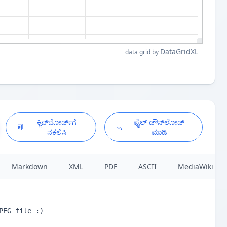
DataGridXL
data grid by
ಕ್ಲಿಪ್‌ಬೋರ್ಡ್‌ಗೆ
ಫೈಲ್ ಡೌನ್‌ಲೋಡ್
ನಕಲಿಸಿ
ಮಾಡಿ
Markdown
XML
PDF
ASCII
MediaWiki