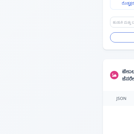
ದೊಡ್ಡಕ್ಷ
ಟೇಬಲ
ಜೆನರ
JSON