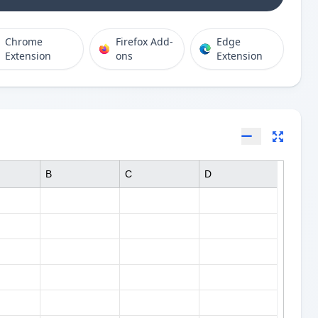
Chrome
Firefox Add-
Edge
Extension
ons
Extension
B
C
D