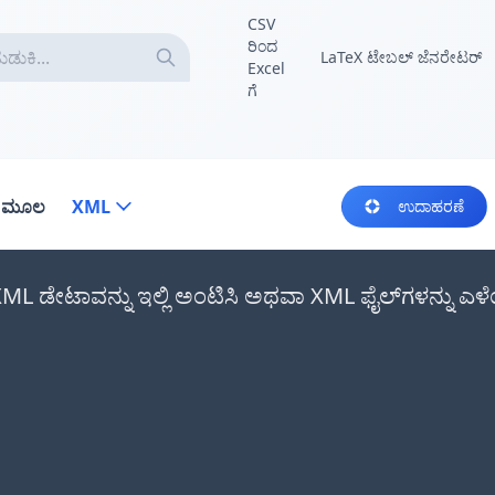
CSV
ರಿಂದ
LaTeX ಟೇಬಲ್ ಜೆನರೇಟರ್
Excel
ಗೆ
ಾ ಮೂಲ
XML
ಉದಾಹರಣೆ
 XML ಡೇಟಾವನ್ನು ಇಲ್ಲಿ ಅಂಟಿಸಿ ಅಥವಾ XML ಫೈಲ್‌ಗಳನ್ನು ಎಳೆ