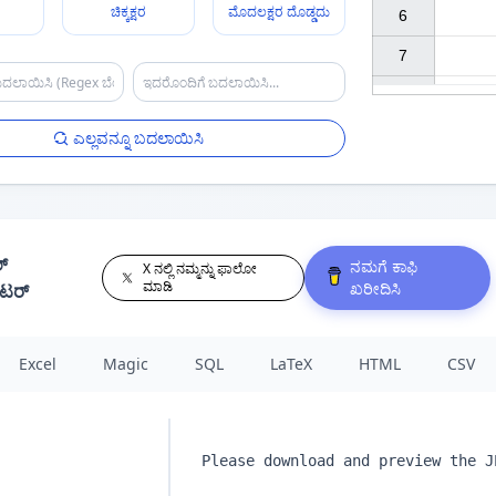
ರ
ಚಿಕ್ಕಕ್ಷರ
ಮೊದಲಕ್ಷರ ದೊಡ್ಡದು
6

7

ಎಲ್ಲವನ್ನೂ ಬದಲಾಯಿಸಿ
್
ನಮಗೆ ಕಾಫಿ
X ನಲ್ಲಿ ನಮ್ಮನ್ನು ಫಾಲೋ
ಮಾಡಿ
ಖರೀದಿಸಿ
ೇಟರ್
Excel
Magic
SQL
LaTeX
HTML
CSV