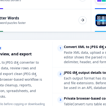
 without borders
tter Words
 word puzzles faster
Convert XML to JPEG ಚಿತ್ರ
E
1
Paste XML data, upload a s
eview, and export
editor shows the parsed ro
delimiter, header, and form
to JPEG ಚಿತ್ರ converter to
 data, review rows and
JPEG ಚಿತ್ರ output details t
 export clean JPEG ಚಿತ್ರ
2
Each output format has its
 browser-based workflow is
and file extensions. Before
ata cleanup, reports,
be used in an API, databas
on, spreadsheets, and
sks.
Private browser-based co
3
TableConvert runs table e
ks before copying or downloading