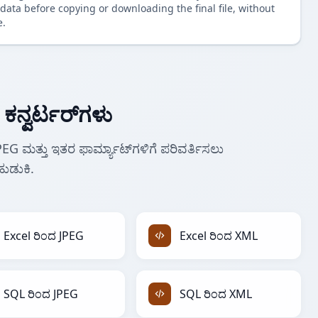
data before copying or downloading the final file, without
e.
ಕನ್ವರ್ಟರ್‌ಗಳು
JPEG ಮತ್ತು ಇತರ ಫಾರ್ಮ್ಯಾಟ್‌ಗಳಿಗೆ ಪರಿವರ್ತಿಸಲು
ುಡುಕಿ.
Excel ರಿಂದ JPEG
Excel ರಿಂದ XML
SQL ರಿಂದ JPEG
SQL ರಿಂದ XML