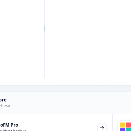
ore
ll love
ioFM Pro