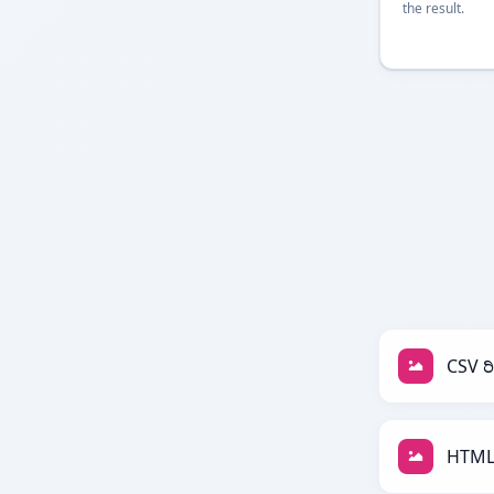
the result.
CSV ರ
HTML 