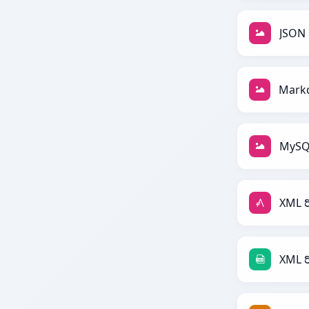
JSON 
MySQL
XML ರ
XML ರ