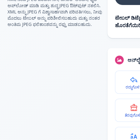
ಅಪ್‌ಲೋಡ್ ಮಾಡಿ ಮತ್ತು ಶುದ್ಧ JPEG ಔಟ್‌ಪುಟ್ ನಕಲಿಸಿ.
XML ಅನ್ನು JPEG ಗೆ ವಿಶ್ವಾಸಾರ್ಹವಾಗಿ ಪರಿವರ್ತಿಸಲು, ನೀವು
ಟೇಬಲ್ ಡಿಟೆಕ್ಷ
ಮೊದಲು ಟೇಬಲ್ ಅನ್ನು ಪರಿಶೀಲಿಸಬಹುದು ಮತ್ತು ನಂತರ
ಅಂತಿಮ JPEG ಫಲಿತಾಂಶವನ್ನು ರಫ್ತು ಮಾಡಬಹುದು.
ಹೊರತೆಗೆಯಿರ
ಆನ್‌ಲ
ರದ್ದುಗೊಳಿ
ತೆರವುಗೊಳಿ