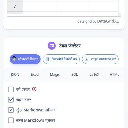
7

DataGridXL
data grid by
टेबल जेनरेटर
हमें कॉफी खिलाएं
क्लिपबोर्ड में कॉपी करें
फाइल डाउनलोड करें
JSON
Excel
Magic
SQL
LaTeX
HTML
वर्ण एस्केप
पहला हेडर
सुंदर Markdown तालिका
सरल Markdown प्रारूप