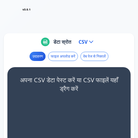
v3.0.1
डेटा स्रोत
CSV
उदाहरण
फाइल अपलोड करें
वेब पेज से निकालें
अपना CSV डेटा पेस्ट करें या CSV फाइलें यहाँ
ड्रैग करें