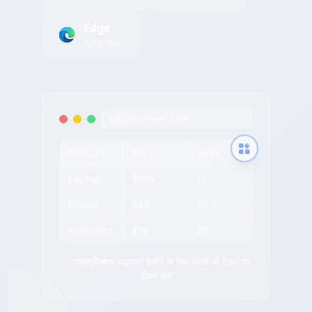
Edge
Add-ons
tableconvert.com
Product
Price
Stock
Laptop
$999
15
Mouse
$29
50
Keyboard
$79
25
✨ एक्सट्रैक्शन आइकन देखने के लिए किसी भी टेबल पर
होवर करें