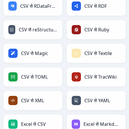
CSV से RDataFrame
CSV से RDF
CSV से reStructuredText
CSV से Ruby
CSV से Magic
CSV से Textile
CSV से TOML
CSV से TracWiki
CSV से XML
CSV से YAML
Excel से CSV
Excel से Markdown