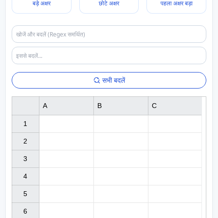
बड़े अक्षर
छोटे अक्षर
पहला अक्षर बड़ा
सभी बदलें
A
B
C
1

2

3

4

5

6
