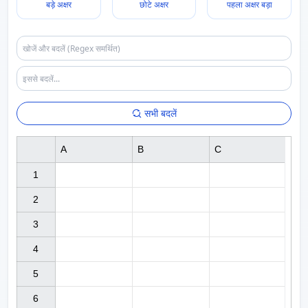
बड़े अक्षर
छोटे अक्षर
पहला अक्षर बड़ा
सभी बदलें
A
B
C
1

2

3

4

5

6
