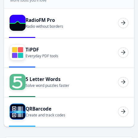
More tools you'll love
RadioFM Pro
Radio without borders
TiPDF
Everyday PDF tools
5 Letter Words
Solve word puzzles faster
QRBarcode
Create and track codes