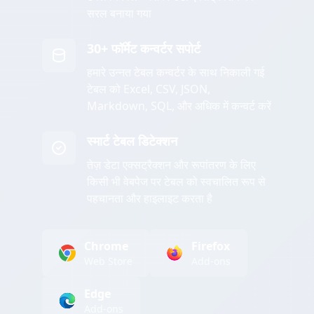
सरल बनाया गया
30+ फॉर्मेट कन्वर्टर सपोर्ट
हमारे उन्नत टेबल कन्वर्टर के साथ निकाली गई
टेबल को Excel, CSV, JSON,
Markdown, SQL, और अधिक में कन्वर्ट करें
स्मार्ट टेबल डिटेक्शन
तेज़ डेटा एक्सट्रैक्शन और रूपांतरण के लिए
किसी भी वेबपेज पर टेबल को स्वचालित रूप से
पहचानता और हाइलाइट करता है
Chrome
Firefox
Web Store
Add-ons
Edge
Add-ons