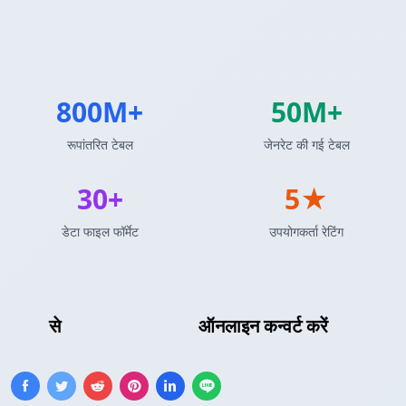
800M+
50M+
रूपांतरित टेबल
जेनरेट की गई टेबल
30+
5★
डेटा फाइल फॉर्मेट
उपयोगकर्ता रेटिंग
CSV
से
AsciiDoc तालिका
ऑनलाइन कन्वर्ट करें