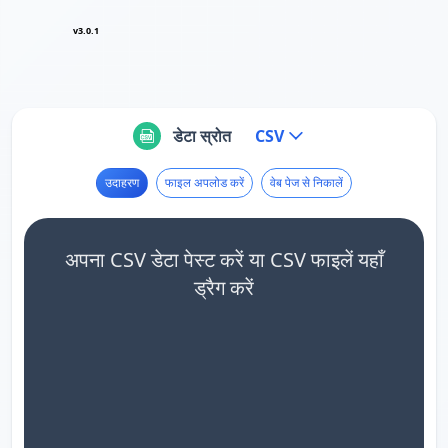
v3.0.1
डेटा स्रोत
CSV
उदाहरण
फाइल अपलोड करें
वेब पेज से निकालें
अपना CSV डेटा पेस्ट करें या CSV फाइलें यहाँ
ड्रैग करें