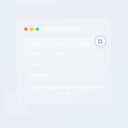
tableconvert.com
Product
Price
Stock
Laptop
$999
15
Mouse
$29
50
Keyboard
$79
25
✨ एक्सट्रैक्शन आइकन देखने के लिए किसी भी टेबल पर
होवर करें