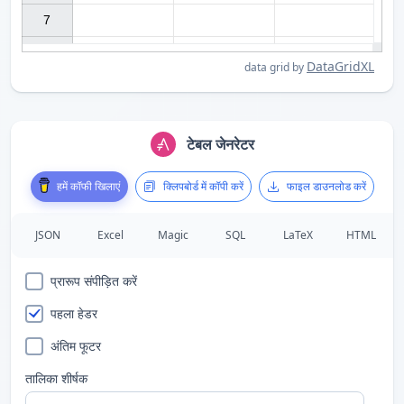
7

DataGridXL
data grid by
टेबल जेनरेटर
हमें कॉफी खिलाएं
क्लिपबोर्ड में कॉपी करें
फाइल डाउनलोड करें
JSON
Excel
Magic
SQL
LaTeX
HTML
प्रारूप संपीड़ित करें
पहला हेडर
अंतिम फूटर
तालिका शीर्षक