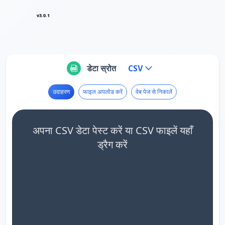
v3.0.1
डेटा स्रोत
CSV
उदाहरण
फाइल अपलोड करें
वेब पेज से निकालें
अपना CSV डेटा पेस्ट करें या CSV फाइलें यहाँ
ड्रैग करें