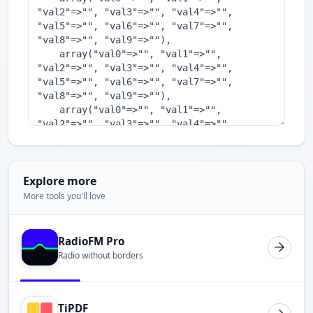
Explore more
More tools you'll love
RadioFM Pro
Radio without borders
TiPDF