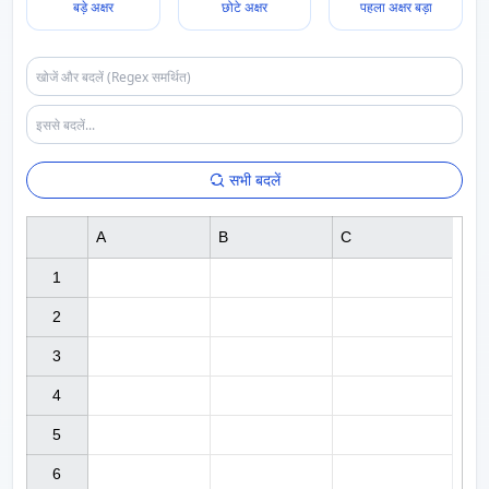
बड़े अक्षर
छोटे अक्षर
पहला अक्षर बड़ा
सभी बदलें
A
B
C
1

2

3

4

5

6
