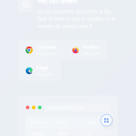
स्मार्ट टेबल डिटेक्शन
तेज़ डेटा एक्सट्रैक्शन और रूपांतरण के लिए
किसी भी वेबपेज पर टेबल को स्वचालित रूप से
पहचानता और हाइलाइट करता है
Chrome
Firefox
Web Store
Add-ons
Edge
Add-ons
tableconvert.com
Product
Price
Stock
Laptop
$999
15