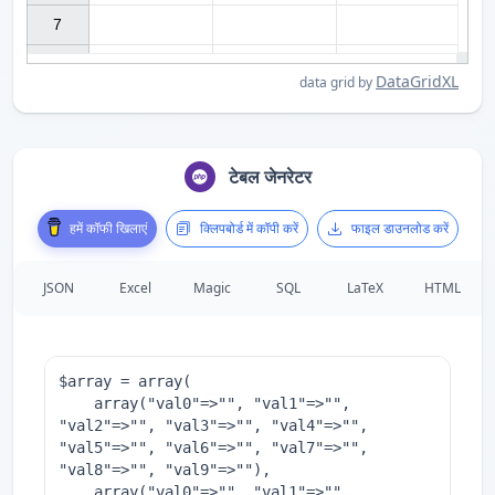
7

DataGridXL
data grid by
टेबल जेनरेटर
हमें कॉफी खिलाएं
क्लिपबोर्ड में कॉपी करें
फाइल डाउनलोड करें
JSON
Excel
Magic
SQL
LaTeX
HTML