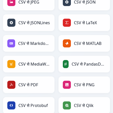
CSV से JPEG
CSV से JSON
CSV से JSONLines
CSV से LaTeX
CSV से Markdown
CSV से MATLAB
CSV से MediaWiki
CSV से PandasDataFrame
CSV से PDF
CSV से PNG
CSV से Protobuf
CSV से Qlik