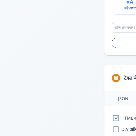
बड़े अक्षर
टेबल ज
JSON
HTML वर्
DIV ताल