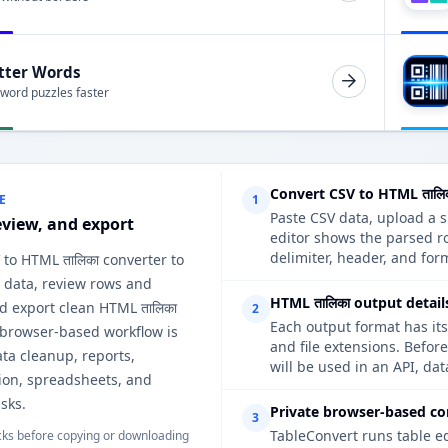
tter Words
 word puzzles faster
Convert CSV to HTML तालि
E
1
Paste CSV data, upload a s
eview, and export
editor shows the parsed r
delimiter, header, and form
 to HTML तालिका converter to
 data, review rows and
HTML तालिका output detail
d export clean HTML तालिका
2
Each output format has its
 browser-based workflow is
and file extensions. Befor
ata cleanup, reports,
will be used in an API, da
on, spreadsheets, and
sks.
Private browser-based co
3
TableConvert runs table e
ks before copying or downloading