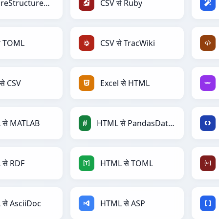
CSV से reStructuredText
CSV से Ruby
े TOML
CSV से TracWiki
से CSV
Excel से HTML
 से MATLAB
HTML से PandasDataFrame
से RDF
HTML से TOML
से AsciiDoc
HTML से ASP