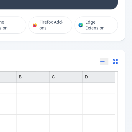
me
Firefox Add-
Edge
sion
ons
Extension
B
C
D