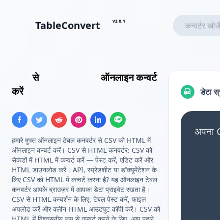
v3.0.1
TableConvert
CSV
से
HTML तालिका
ऑनलाइन कन्वर्ट
करें
डेटा स
अपना CS
हमारे मुफ्त ऑनलाइन टेबल कनवर्टर से CSV को HTML में
ऑनलाइन कन्वर्ट करें। CSV से HTML कनवर्टर: CSV को
सेकंडों में HTML में कन्वर्ट करें — पेस्ट करें, एडिट करें और
HTML डाउनलोड करें। API, स्प्रेडशीट या डॉक्यूमेंटेशन के
लिए CSV को HTML में कन्वर्ट करना है? यह ऑनलाइन टेबल
कनवर्टर आपके ब्राउज़र में आपका डेटा प्राइवेट रखता है।
CSV से HTML कन्वर्शन के लिए, टेबल पेस्ट करें, फाइल
अपलोड करें और क्लीन HTML आउटपुट कॉपी करें। CSV को
HTML में विश्वसनीय रूप से कन्वर्ट करने के लिए, आप पहले