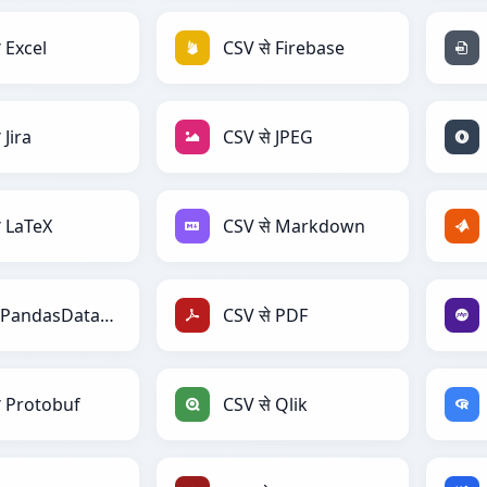
 Excel
CSV से Firebase
 Jira
CSV से JPEG
े LaTeX
CSV से Markdown
CSV से PandasDataFrame
CSV से PDF
े Protobuf
CSV से Qlik