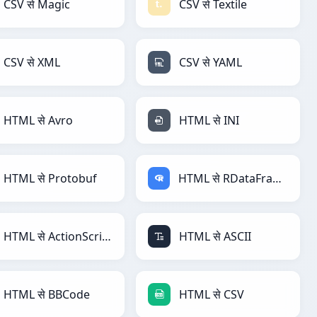
CSV से Magic
CSV से Textile
CSV से XML
CSV से YAML
HTML से Avro
HTML से INI
HTML से Protobuf
HTML से RDataFrame
HTML से ActionScript
HTML से ASCII
HTML से BBCode
HTML से CSV