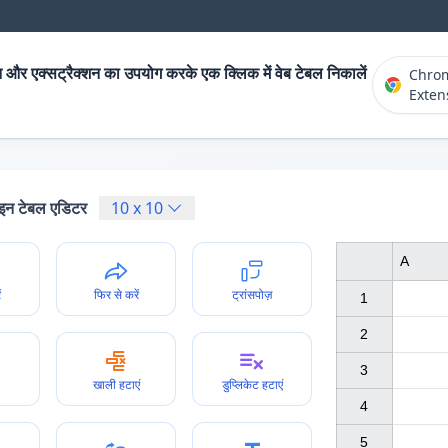
 और एक्सट्रैक्शन का उपयोग करके एक क्लिक में वेब टेबल निकालें
Chro
Exten
न टेबल एडिटर
10
x
10
A
ं
फिर से करें
ट्रांसपोज़
1

2

3

खाली हटाएं
डुप्लिकेट हटाएं
4

5
