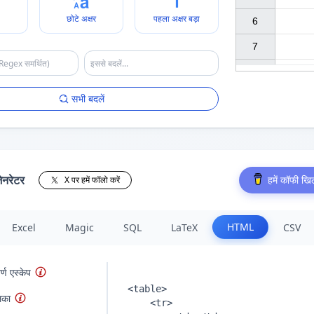
छोटे अक्षर
पहला अक्षर बड़ा
6

7

सभी बदलें
ेनरेटर
हमें कॉफी खिल
X पर हमें फॉलो करें
HTML
Excel
Magic
SQL
LaTeX
CSV
ण एस्केप
िका