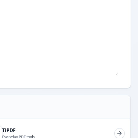
TiPDF
Everyday PDF tools