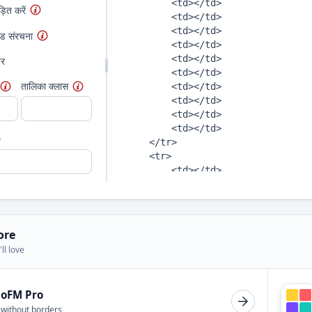
़ित करें
ेड संरचना
डर
तालिका क्लास
ore
ll love
ioFM Pro
 without borders