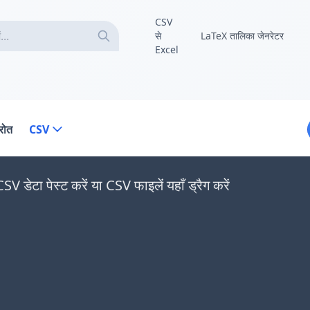
CSV
से
LaTeX तालिका जेनरेटर
Excel
्रोत
CSV
V डेटा पेस्ट करें या CSV फाइलें यहाँ ड्रैग करें