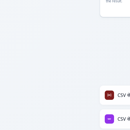
the result.
CSV स
CSV स