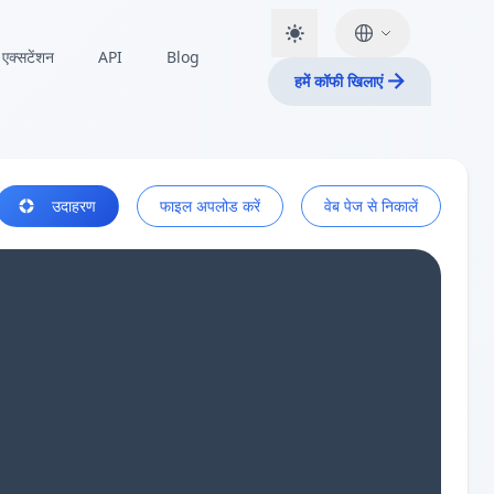
एक्सटेंशन
API
Blog
हमें कॉफी खिलाएं
उदाहरण
फाइल अपलोड करें
वेब पेज से निकालें