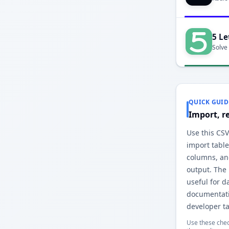
5 Le
Solve
QUICK GUID
Import, r
Use this CSV
import table
columns, an
output. The
useful for d
documentati
developer ta
Use these chec