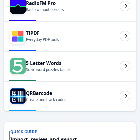
RadioFM Pro
Radio without borders
TiPDF
Everyday PDF tools
5 Letter Words
Solve word puzzles faster
QRBarcode
Create and track codes
QUICK GUIDE
Import, review, and export