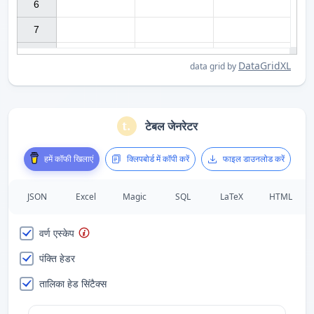
6

7

DataGridXL
data grid by
टेबल जेनरेटर
हमें कॉफी खिलाएं
क्लिपबोर्ड में कॉपी करें
फाइल डाउनलोड करें
JSON
Excel
Magic
SQL
LaTeX
HTML
वर्ण एस्केप
पंक्ति हेडर
तालिका हेड सिंटैक्स