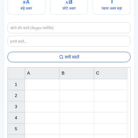
बड़े अक्षर
छोटे अक्षर
पहला अक्षर बड़ा
सभी बदलें
A
B
C
1

2

3

4

5
