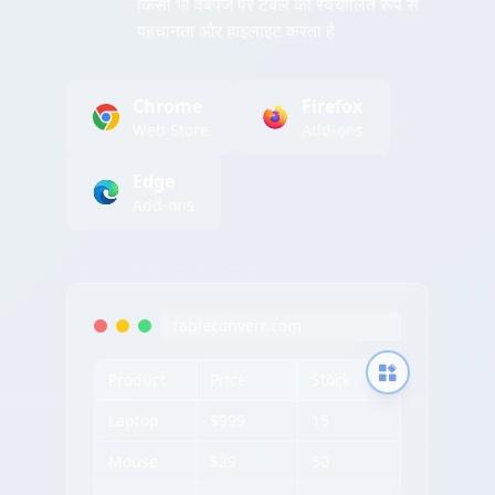
किसी भी वेबपेज पर टेबल को स्वचालित रूप से
पहचानता और हाइलाइट करता है
Chrome
Firefox
Web Store
Add-ons
Edge
Add-ons
tableconvert.com
Product
Price
Stock
Laptop
$999
15
Mouse
$29
50