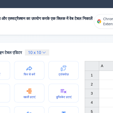
 और एक्सट्रैक्शन का उपयोग करके एक क्लिक में वेब टेबल निकालें
Chro
Exten
न टेबल एडिटर
10
x
10
A
ं
फिर से करें
ट्रांसपोज़
1

2

3

खाली हटाएं
डुप्लिकेट हटाएं
4

5
