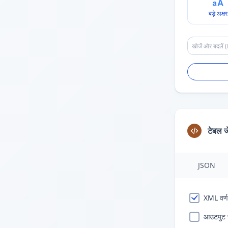
बड़े अक्षर
टेबल ज
JSON
XML वर्ण
आउटपुट सं