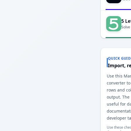
5 Le
Solve
QUICK GUID
Import, r
Use this Ma
converter to
rows and co
output. The
useful for d
documentati
developer ta
Use these chec