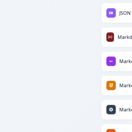
JSON
Markd
Mark
Mark