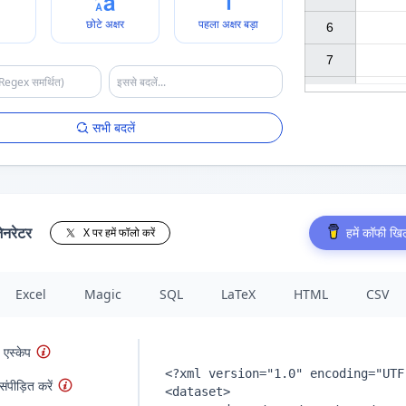
छोटे अक्षर
पहला अक्षर बड़ा
6

7

सभी बदलें
ेनरेटर
हमें कॉफी खिल
X पर हमें फॉलो करें
Excel
Magic
SQL
LaTeX
HTML
CSV
 एस्केप
पीड़ित करें