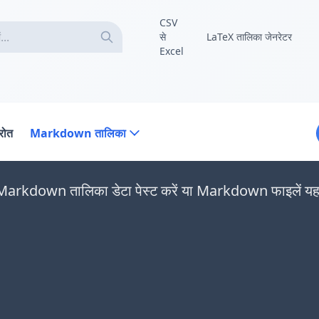
CSV
से
LaTeX तालिका जेनरेटर
Excel
्रोत
Markdown तालिका
arkdown तालिका डेटा पेस्ट करें या Markdown फाइलें यहाँ ड