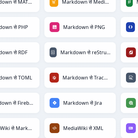
Markdown से MATLAB
Markdown से MediaWiki
down से PHP
Markdown से PNG
down से RDF
Markdown से reStructuredText
down से TOML
Markdown से TracWiki
Markdown से Firebase
Markdown से Jira
MediaWiki से Markdown
MediaWiki से XML