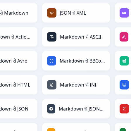
 से Markdown
JSON से XML
Markdown से ActionScript
Markdown से ASCII
own से Avro
Markdown से BBCode
down से HTML
Markdown से INI
down से JSON
Markdown से JSONLines