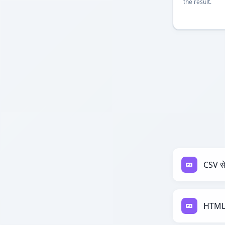
the result.
CSV 
HTML