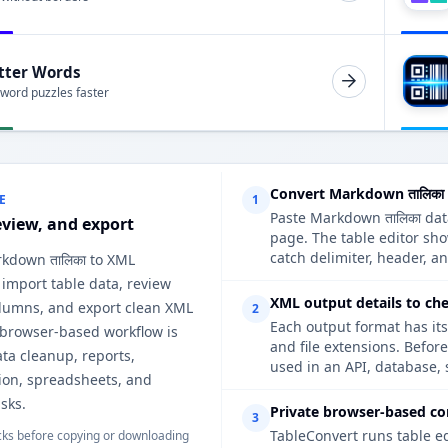
tter Words
 word puzzles faster
Convert Markdown तालिका
E
1
Paste Markdown तालिका data
eview, and export
page. The table editor sh
catch delimiter, header, an
rkdown तालिका to XML
 import table data, review
XML output details to ch
lumns, and export clean XML
2
Each output format has its
 browser-based workflow is
and file extensions. Befor
ata cleanup, reports,
used in an API, database, 
on, spreadsheets, and
sks.
Private browser-based co
3
TableConvert runs table e
ks before copying or downloading