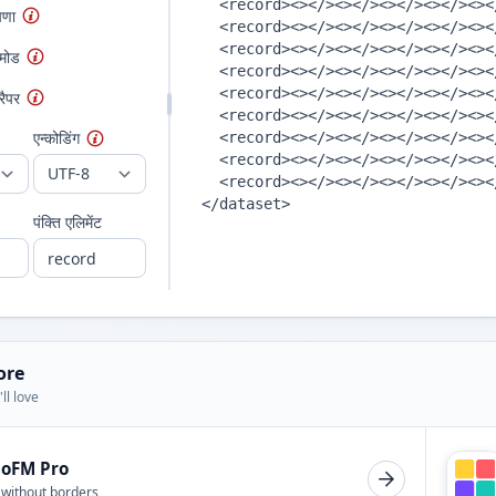
षणा
 मोड
ैपर
एन्कोडिंग
पंक्ति एलिमेंट
ore
ll love
ioFM Pro
 without borders