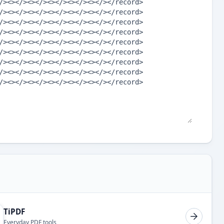
TiPDF
Everyday PDF tools