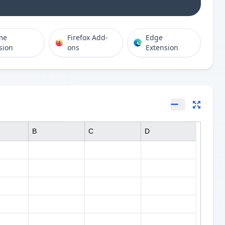
me
Firefox Add-
Edge
sion
ons
Extension
B
C
D