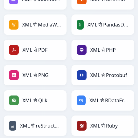
XML से MediaWiki
XML से PandasDataFrame
XML से PDF
XML से PHP
XML से PNG
XML से Protobuf
XML से Qlik
XML से RDataFrame
XML से reStructuredText
XML से Ruby