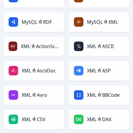
MySQL से RDF
MySQL से XML
XML से ActionScript
XML से ASCII
XML से AsciiDoc
XML से ASP
XML से Avro
XML से BBCode
XML से CSV
XML से DAX