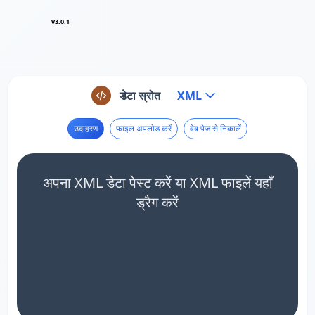
v3.0.1
डेटा स्रोत
XML
उदाहरण
फाइल अपलोड करें
वेब पेज से निकालें
अपना XML डेटा पेस्ट करें या XML फाइलें यहाँ
ड्रैग करें