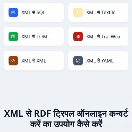
XML से SQL
XML से Textile
XML से TOML
XML से TracWiki
XML से XML
XML से YAML
XML से RDF ट्रिपल ऑनलाइन कन्वर्ट
करें का उपयोग कैसे करें