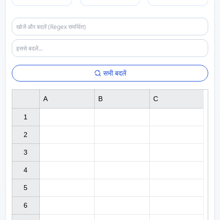
सभी बदलें
A
B
C
1

2

3

4

5

6
