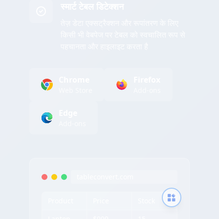
स्मार्ट टेबल डिटेक्शन
तेज़ डेटा एक्सट्रैक्शन और रूपांतरण के लिए
किसी भी वेबपेज पर टेबल को स्वचालित रूप से
पहचानता और हाइलाइट करता है
Chrome
Firefox
Web Store
Add-ons
Edge
Add-ons
tableconvert.com
Product
Price
Stock
Laptop
$999
15