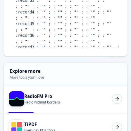
Explore more
More tools you'll love
RadioFM Pro
Radio without borders
TiPDF
Everyday PDF tools