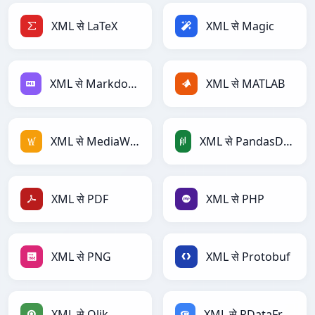
XML से LaTeX
XML से Magic
XML से Markdown
XML से MATLAB
XML से MediaWiki
XML से PandasDataFrame
XML से PDF
XML से PHP
XML से PNG
XML से Protobuf
XML से Qlik
XML से RDataFrame