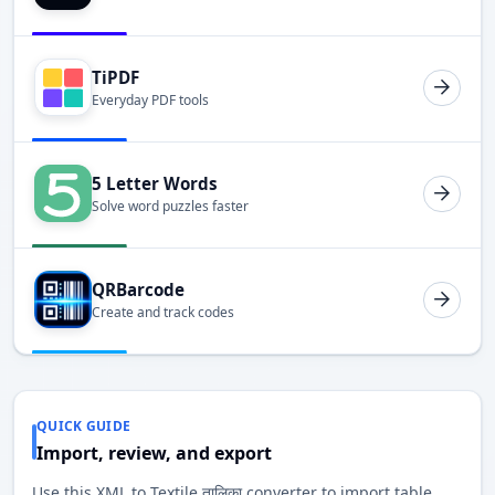
TiPDF
Everyday PDF tools
5 Letter Words
Solve word puzzles faster
QRBarcode
Create and track codes
QUICK GUIDE
Import, review, and export
Use this XML to Textile तालिका converter to import table