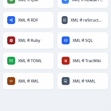
XML से RDF
XML से reStructuredText
XML से Ruby
XML से SQL
XML से TOML
XML से TracWiki
XML से XML
XML से YAML