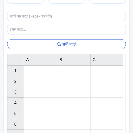
सभी बदलें
A
B
C
1

2

3

4

5

6
