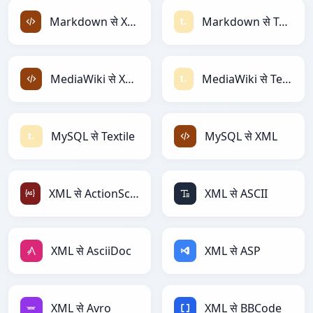
Markdown से XML
Markdown से Textile
MediaWiki से XML
MediaWiki से Textile
MySQL से Textile
MySQL से XML
XML से ActionScript
XML से ASCII
XML से AsciiDoc
XML से ASP
XML से Avro
XML से BBCode