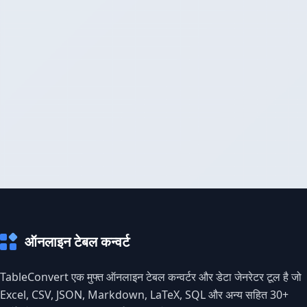
ऑनलाइन टेबल कन्वर्ट
TableConvert एक मुफ्त ऑनलाइन टेबल कन्वर्टर और डेटा जेनरेटर टूल है जो
Excel, CSV, JSON, Markdown, LaTeX, SQL और अन्य सहित 30+