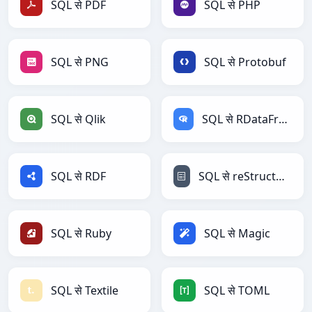
SQL से PDF
SQL से PHP
SQL से PNG
SQL से Protobuf
SQL से Qlik
SQL से RDataFrame
SQL से RDF
SQL से reStructuredText
SQL से Ruby
SQL से Magic
SQL से Textile
SQL से TOML