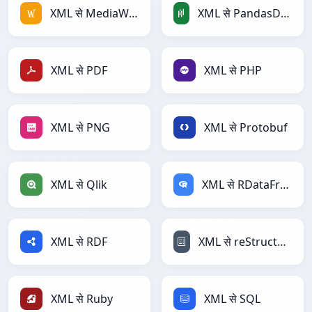
XML से MediaWiki
XML से PandasDataFrame
XML से PDF
XML से PHP
XML से PNG
XML से Protobuf
XML से Qlik
XML से RDataFrame
XML से RDF
XML से reStructuredText
XML से Ruby
XML से SQL