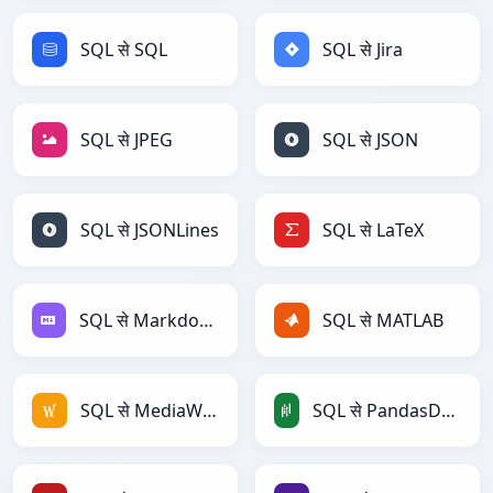
SQL से SQL
SQL से Jira
SQL से JPEG
SQL से JSON
SQL से JSONLines
SQL से LaTeX
SQL से Markdown
SQL से MATLAB
SQL से MediaWiki
SQL से PandasDataFrame