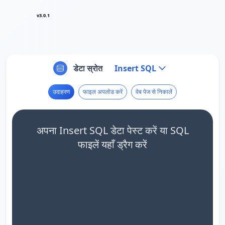
v3.0.1
डेटा स्रोत
Insert SQL
उदाहरण
फाइल अपलोड करें
वेब पेज से निकालें
अपना Insert SQL डेटा पेस्ट करें या SQL
फाइलें यहाँ ड्रैग करें