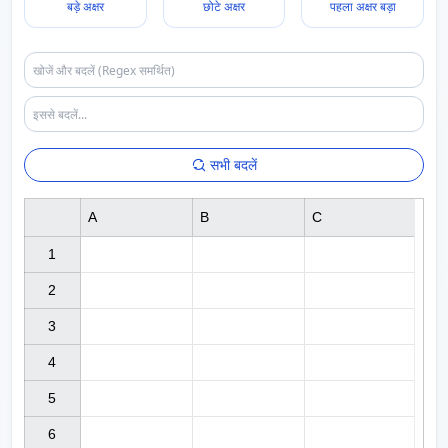
बड़े अक्षर
छोटे अक्षर
पहला अक्षर बड़ा
सभी बदलें
A
B
C
1

2

3

4

5

6
