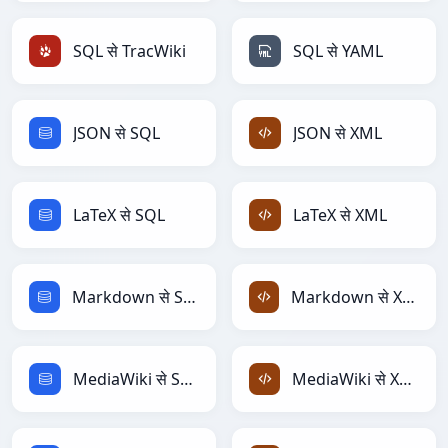
SQL से TracWiki
SQL से YAML
JSON से SQL
JSON से XML
LaTeX से SQL
LaTeX से XML
Markdown से SQL
Markdown से XML
MediaWiki से SQL
MediaWiki से XML