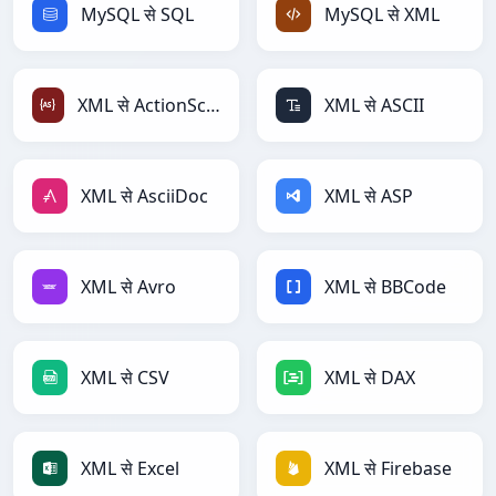
MySQL से SQL
MySQL से XML
XML से ActionScript
XML से ASCII
XML से AsciiDoc
XML से ASP
XML से Avro
XML से BBCode
XML से CSV
XML से DAX
XML से Excel
XML से Firebase