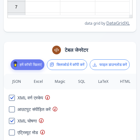
7

DataGridXL
data grid by
टेबल जेनरेटर
हमें कॉफी खिलाएं
क्लिपबोर्ड में कॉपी करें
फाइल डाउनलोड करें
JSON
Excel
Magic
SQL
LaTeX
HTML
XML वर्ण एस्केप
आउटपुट संपीड़ित करें
XML घोषणा
एट्रिब्यूट मोड