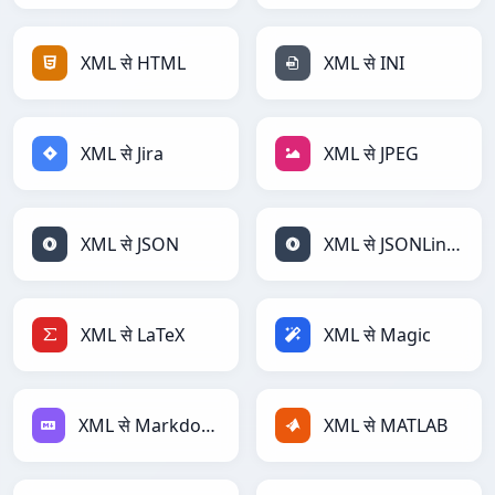
XML से HTML
XML से INI
XML से Jira
XML से JPEG
XML से JSON
XML से JSONLines
XML से LaTeX
XML से Magic
XML से Markdown
XML से MATLAB