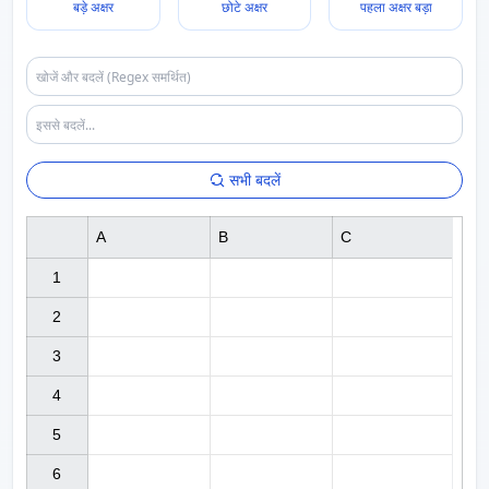
बड़े अक्षर
छोटे अक्षर
पहला अक्षर बड़ा
सभी बदलें
A
B
C
1

2

3

4

5

6
