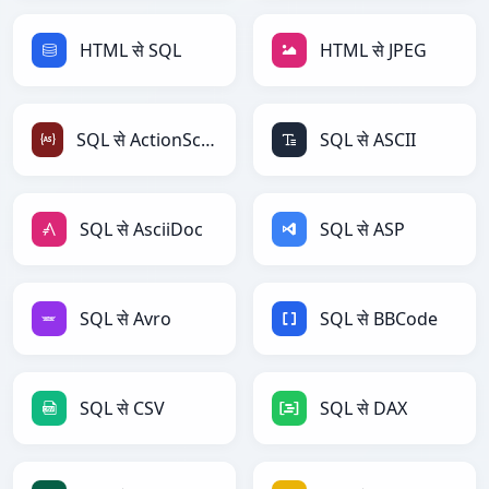
HTML से SQL
HTML से JPEG
SQL से ActionScript
SQL से ASCII
SQL से AsciiDoc
SQL से ASP
SQL से Avro
SQL से BBCode
SQL से CSV
SQL से DAX