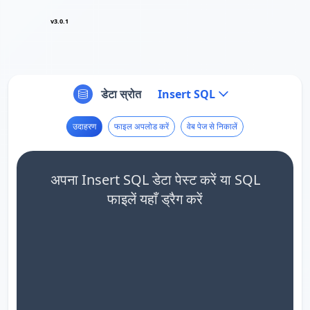
v3.0.1
डेटा स्रोत
Insert SQL
उदाहरण
फाइल अपलोड करें
वेब पेज से निकालें
अपना Insert SQL डेटा पेस्ट करें या SQL
फाइलें यहाँ ड्रैग करें