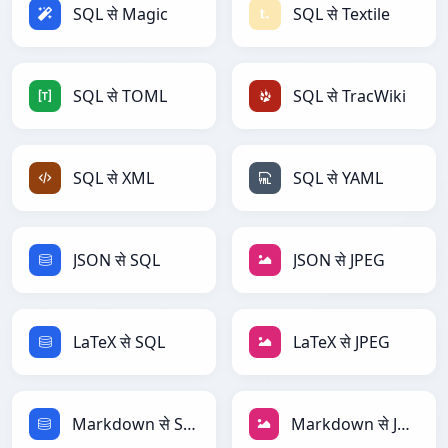
SQL से Magic
SQL से Textile
SQL से TOML
SQL से TracWiki
SQL से XML
SQL से YAML
JSON से SQL
JSON से JPEG
LaTeX से SQL
LaTeX से JPEG
Markdown से SQL
Markdown से JPEG