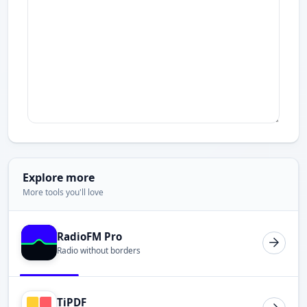
Explore more
More tools you'll love
RadioFM Pro
Radio without borders
TiPDF