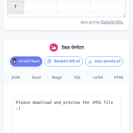
7

DataGridXL
data grid by
टेबल जेनरेटर
हमें कॉफी खिलाएं
क्लिपबोर्ड में कॉपी करें
फाइल डाउनलोड करें
JSON
Excel
Magic
SQL
LaTeX
HTML