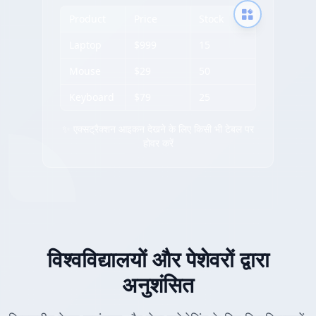
Product
Price
Stock
Laptop
$999
15
Mouse
$29
50
Keyboard
$79
25
✨ एक्सट्रैक्शन आइकन देखने के लिए किसी भी टेबल पर
होवर करें
विश्वविद्यालयों और पेशेवरों द्वारा
अनुशंसित