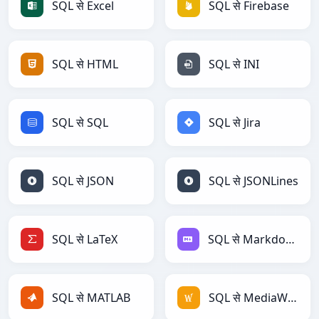
SQL से Excel
SQL से Firebase
SQL से HTML
SQL से INI
SQL से SQL
SQL से Jira
SQL से JSON
SQL से JSONLines
SQL से LaTeX
SQL से Markdown
SQL से MATLAB
SQL से MediaWiki