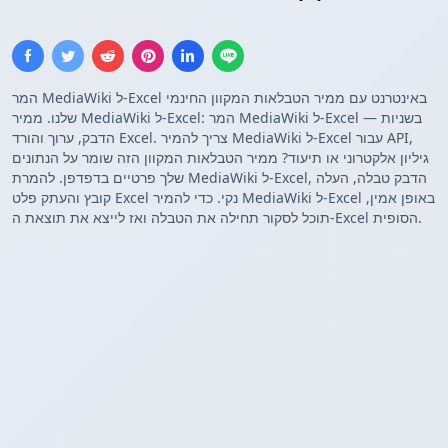
המר MediaWiki ל-Excel באינטרנט עם ממיר הטבלאות המקוון החינמי
שלנו. ממיר MediaWiki ל-Excel: המר MediaWiki ל-Excel בשניות —
הדבק, ערוך והורד Excel. צריך להמיר MediaWiki ל-Excel עבור API,
גיליון אלקטרוני או תיעוד? ממיר הטבלאות המקוון הזה שומר על הנתונים
שלך פרטיים בדפדפן. להמרת MediaWiki ל-Excel, הדבק טבלה, העלה
קובץ והעתק פלט Excel נקי. כדי להמיר MediaWiki ל-Excel באופן אמין,
תוכל לסקור תחילה את הטבלה ואז לייצא את תוצאת ה-Excel הסופית.