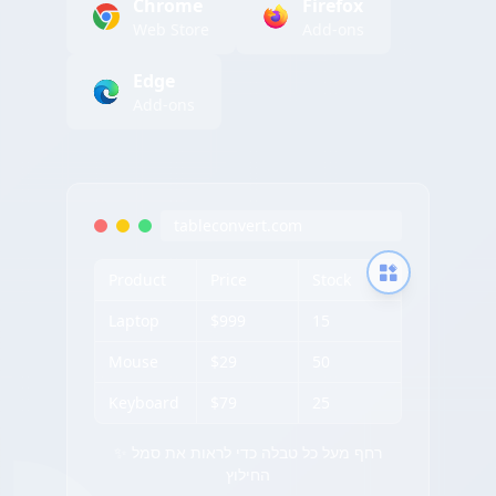
Chrome
Firefox
Web Store
Add-ons
Edge
Add-ons
tableconvert.com
Product
Price
Stock
Laptop
$999
15
Mouse
$29
50
Keyboard
$79
25
✨ רחף מעל כל טבלה כדי לראות את סמל
החילוץ