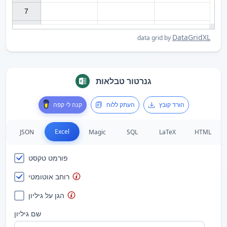
7

DataGridXL
data grid by
גנרטור טבלאות
הורד קובץ
העתק ללוח
קנה לי קפה
Excel
JSON
Magic
SQL
LaTeX
HTML
פורמט טקסט
רוחב אוטומטי
הגן על גיליון
שם גיליון