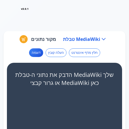
v3.0.1
טבלת MediaWiki
מקור נתונים
חלץ מדף אינטרנט
העלה קובץ
דוגמה
הדבק את נתוני ה-טבלת MediaWiki שלך
או גרור קבצי MediaWiki כאן