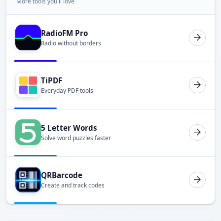
More tools you'll love
RadioFM Pro
Radio without borders
TiPDF
Everyday PDF tools
5 Letter Words
Solve word puzzles faster
QRBarcode
Create and track codes