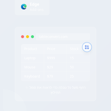
Edge
Add-ons
tableconvert.com
Product
Price
Stock
Laptop
$999
15
Mouse
$29
50
Keyboard
$79
25
✨ רחף מעל כל טבלה כדי לראות את סמל
החילוץ