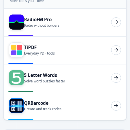
More tools you'll love
RadioFM Pro
Radio without borders
TiPDF
Everyday PDF tools
5 Letter Words
Solve word puzzles faster
QRBarcode
Create and track codes