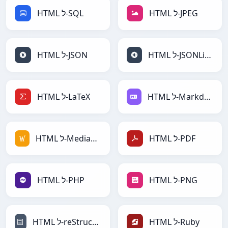
HTML ל-JPEG
HTML ל-SQL
HTML ל-JSONLines
HTML ל-JSON
HTML ל-Markdown
HTML ל-LaTeX
HTML ל-PDF
HTML ל-MediaWiki
HTML ל-PNG
HTML ל-PHP
HTML ל-Ruby
HTML ל-reStructuredText