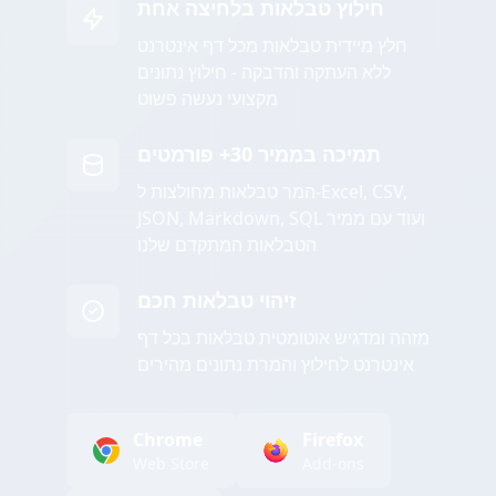
חילוץ טבלאות בלחיצה אחת
חלץ מיידית טבלאות מכל דף אינטרנט
ללא העתקה והדבקה - חילוץ נתונים
מקצועי נעשה פשוט
תמיכה בממיר 30+ פורמטים
המר טבלאות מחולצות ל-Excel, CSV,
JSON, Markdown, SQL ועוד עם ממיר
הטבלאות המתקדם שלנו
זיהוי טבלאות חכם
מזהה ומדגיש אוטומטית טבלאות בכל דף
אינטרנט לחילוץ והמרת נתונים מהירים
Chrome
Firefox
Web Store
Add-ons