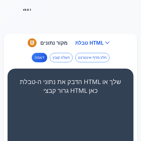
v3.0.1
טבלת HTML
מקור נתונים
חלץ מדף אינטרנט
העלה קובץ
דוגמה
הדבק את נתוני ה-טבלת HTML שלך או
גרור קבצי HTML כאן