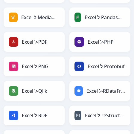
Excel ל-PandasDataFrame
Excel ל-MediaWiki
Excel ל-PHP
Excel ל-PDF
Excel ל-Protobuf
Excel ל-PNG
Excel ל-RDataFrame
Excel ל-Qlik
Excel ל-reStructuredText
Excel ל-RDF