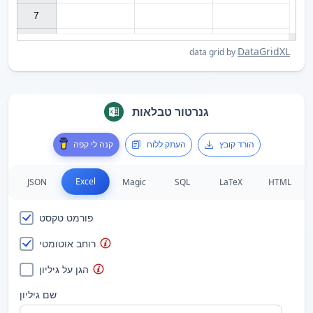
7

DataGridXL
data grid by
גנרטור טבלאות
הורד קובץ
העתק ללוח
קנה לי קפה
Excel
JSON
Magic
SQL
LaTeX
HTML
פורמט טקסט
רוחב אוטומטי
הגן על גיליון
שם גיליון