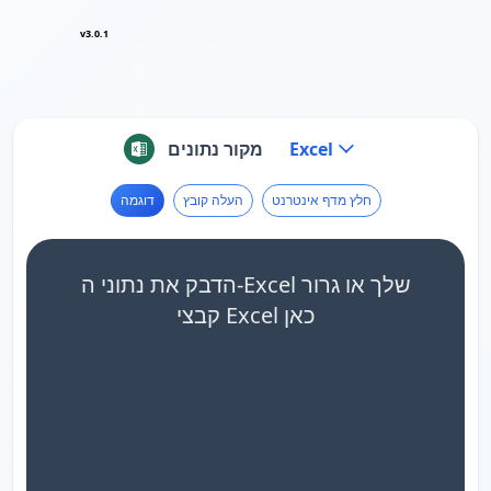
v3.0.1
Excel
מקור נתונים
חלץ מדף אינטרנט
העלה קובץ
דוגמה
הדבק את נתוני ה-Excel שלך או גרור
קבצי Excel כאן