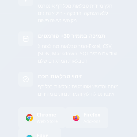
חלץ מיידית טבלאות מכל דף אינטרנט
ללא העתקה והדבקה - חילוץ נתונים
מקצועי נעשה פשוט
תמיכה בממיר 30+ פורמטים
המר טבלאות מחולצות ל-Excel, CSV,
JSON, Markdown, SQL ועוד עם ממיר
הטבלאות המתקדם שלנו
זיהוי טבלאות חכם
מזהה ומדגיש אוטומטית טבלאות בכל דף
אינטרנט לחילוץ והמרת נתונים מהירים
Chrome
Firefox
Web Store
Add-ons
Edge