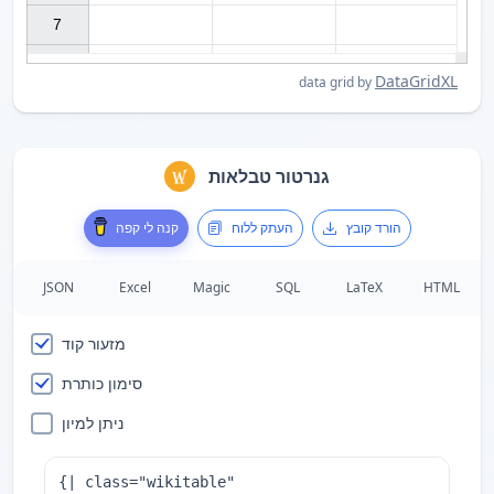
7

DataGridXL
data grid by
גנרטור טבלאות
הורד קובץ
העתק ללוח
קנה לי קפה
JSON
Excel
Magic
SQL
LaTeX
HTML
מזעור קוד
סימון כותרת
ניתן למיון