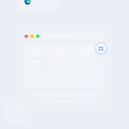
Add-ons
tableconvert.com
Product
Price
Stock
Laptop
$999
15
Mouse
$29
50
Keyboard
$79
25
✨ רחף מעל כל טבלה כדי לראות את סמל
החילוץ