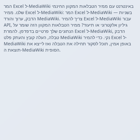
המר Excel ל-MediaWiki באינטרנט עם ממיר הטבלאות המקוון החינמי
שלנו. ממיר Excel ל-MediaWiki: המר Excel ל-MediaWiki בשניות —
הדבק, ערוך והורד MediaWiki. צריך להמיר Excel ל-MediaWiki עבור
API, גיליון אלקטרוני או תיעוד? ממיר הטבלאות המקוון הזה שומר על
הנתונים שלך פרטיים בדפדפן. להמרת Excel ל-MediaWiki, הדבק
טבלה, העלה קובץ והעתק פלט MediaWiki נקי. כדי להמיר Excel ל-
MediaWiki באופן אמין, תוכל לסקור תחילה את הטבלה ואז לייצא את
תוצאת ה-MediaWiki הסופית.