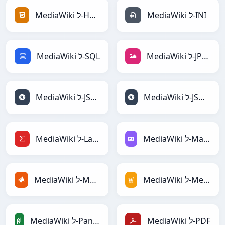
MediaWiki ל-INI
MediaWiki ל-HTML
MediaWiki ל-JPEG
MediaWiki ל-SQL
MediaWiki ל-JSONLines
MediaWiki ל-JSON
MediaWiki ל-Markdown
MediaWiki ל-LaTeX
MediaWiki ל-MediaWiki
MediaWiki ל-MATLAB
MediaWiki ל-PDF
MediaWiki ל-PandasDataFrame