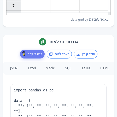
7

DataGridXL
data grid by
גנרטור טבלאות
הורד קובץ
העתק ללוח
קנה לי קפה
JSON
Excel
Magic
SQL
LaTeX
HTML