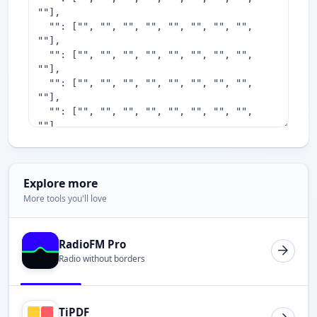
Explore more
More tools you'll love
RadioFM Pro
Radio without borders
TiPDF