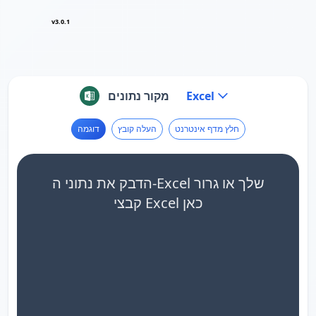
v3.0.1
Excel
מקור נתונים
חלץ מדף אינטרנט
העלה קובץ
דוגמה
הדבק את נתוני ה-Excel שלך או גרור
קבצי Excel כאן