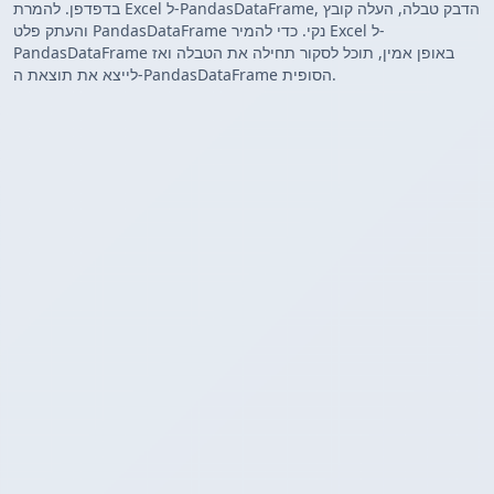
בדפדפן. להמרת Excel ל-PandasDataFrame, הדבק טבלה, העלה קובץ
והעתק פלט PandasDataFrame נקי. כדי להמיר Excel ל-
PandasDataFrame באופן אמין, תוכל לסקור תחילה את הטבלה ואז
לייצא את תוצאת ה-PandasDataFrame הסופית.