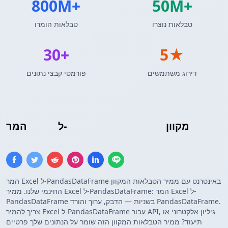
800M+
50M+
טבלאות נוצרו
טבלאות הומרו
30+
5★
דירוג משתמשים
פורמטי קבצי נתונים
מקוון
Pandas DataFrame
ל-
Excel
המר
המר Excel ל-PandasDataFrame באינטרנט עם ממיר הטבלאות המקוון
החינמי שלנו. ממיר Excel ל-PandasDataFrame: המר Excel ל-
PandasDataFrame בשניות — הדבק, ערוך והורד PandasDataFrame.
צריך להמיר Excel ל-PandasDataFrame עבור API, גיליון אלקטרוני או
תיעוד? ממיר הטבלאות המקוון הזה שומר על הנתונים שלך פרטיים