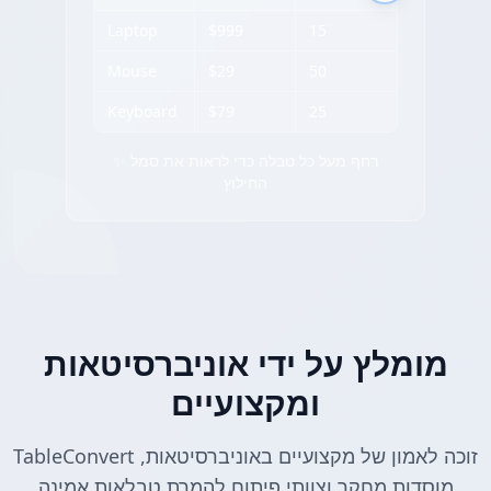
Laptop
$999
15
Mouse
$29
50
Keyboard
$79
25
✨ רחף מעל כל טבלה כדי לראות את סמל
החילוץ
מומלץ על ידי אוניברסיטאות
ומקצועיים
TableConvert זוכה לאמון של מקצועיים באוניברסיטאות,
מוסדות מחקר וצוותי פיתוח להמרת טבלאות אמינה