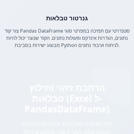
גנרטור טבלאות
צור קוד Pandas DataFrame סטנדרטי עם תמיכה במפרטי סוגי
נתונים, הגדרות אינדקס ופעולות נתונים. הקוד שנוצר יכול להיות
מבוצע ישירות בסביבת Python לניתוח ועיבוד נתונים.
הרחבת זיהוי וחילוץ
טבלאות (Excel ל-
PandasDataFrame)
חלץ טבלאות מכל אתר אינטרנט בלחיצה
אחת. המר ל-30+ פורמטים כולל Excel,