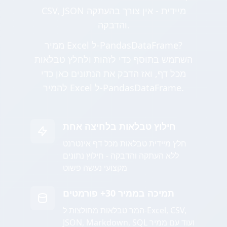
CSV, JSON מיידית - אין צורך בהעתקה
והדבקה.
ממיר Excel ל-PandasDataFrame?
השתמש בתוסף כדי לזהות ולחלץ טבלאות
מכל דף, ואז הדבק את הנתונים כאן כדי
להמיר Excel ל-PandasDataFrame.
חילוץ טבלאות בלחיצה אחת
חלץ מיידית טבלאות מכל דף אינטרנט
ללא העתקה והדבקה - חילוץ נתונים
מקצועי נעשה פשוט
תמיכה בממיר 30+ פורמטים
המר טבלאות מחולצות ל-Excel, CSV,
JSON, Markdown, SQL ועוד עם ממיר