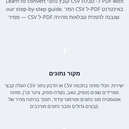
Learn to convert קובץ נתוני CSV ל- טבלת PDF with
our step-by-step guide. המר CSV ל-PDF באינטרנט
— ממיר CSV ל-PDF שנבנה להמרת טבלאות מהירה.
1
מקור נתונים
העלה קבצי CSV או הדבק נתוני CSV ישירות. הכלי מזהה בחכמה
מפרידים שונים (פסיק, טאב, נקודה-פסיק, צינור וכו'), מזהה
אוטומטית סוגי נתונים ופורמטי קידוד, תומך בניתוח מהיר של
קבצים גדולים ומבני נתונים מורכבים.