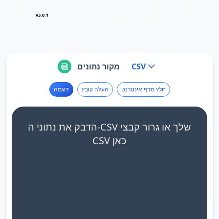
v3.0.1
CSV
מקור נתונים
חלץ מדף אינטרנט
העלה קובץ
דוגמה
הדבק את נתוני ה-CSV שלך או גרור קבצי
CSV כאן