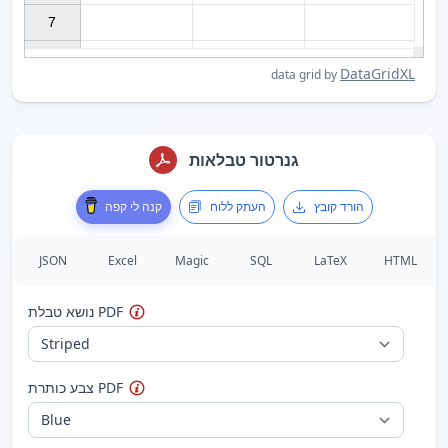
7

DataGridXL
data grid by
גנרטור טבלאות
הורד קובץ
העתק ללוח
קנה לי קפה
JSON
Excel
Magic
SQL
LaTeX
HTML
נושא טבלת PDF
צבע כותרת PDF