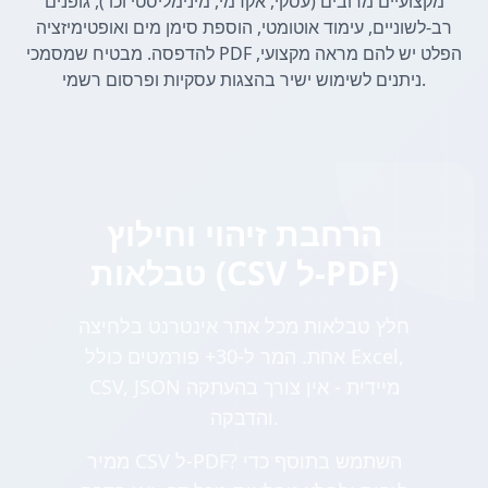
מקצועיים מרובים (עסקי, אקדמי, מינימליסטי וכו'), גופנים
רב-לשוניים, עימוד אוטומטי, הוספת סימן מים ואופטימיזציה
להדפסה. מבטיח שמסמכי PDF הפלט יש להם מראה מקצועי,
ניתנים לשימוש ישיר בהצגות עסקיות ופרסום רשמי.
הרחבת זיהוי וחילוץ
טבלאות (CSV ל-PDF)
חלץ טבלאות מכל אתר אינטרנט בלחיצה
אחת. המר ל-30+ פורמטים כולל Excel,
CSV, JSON מיידית - אין צורך בהעתקה
והדבקה.
ממיר CSV ל-PDF? השתמש בתוסף כדי