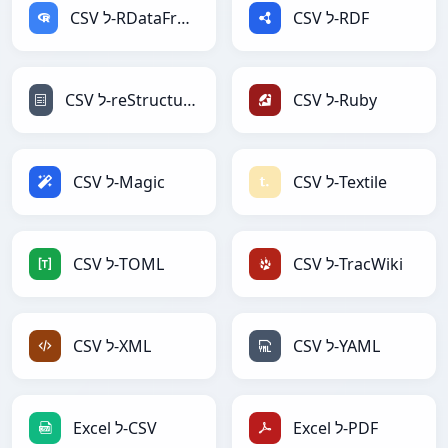
CSV ל-RDF
CSV ל-RDataFrame
CSV ל-Ruby
CSV ל-reStructuredText
CSV ל-Textile
CSV ל-Magic
CSV ל-TracWiki
CSV ל-TOML
CSV ל-YAML
CSV ל-XML
Excel ל-PDF
Excel ל-CSV