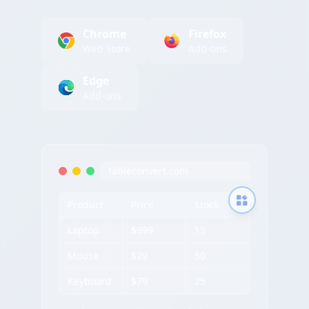
Chrome
Firefox
Web Store
Add-ons
Edge
Add-ons
tableconvert.com
Product
Price
Stock
Laptop
$999
15
Mouse
$29
50
Keyboard
$79
25