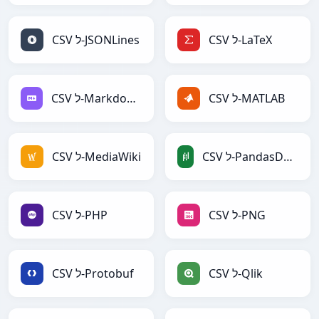
CSV ל-LaTeX
CSV ל-JSONLines
CSV ל-MATLAB
CSV ל-Markdown
CSV ל-PandasDataFrame
CSV ל-MediaWiki
CSV ל-PNG
CSV ל-PHP
CSV ל-Qlik
CSV ל-Protobuf