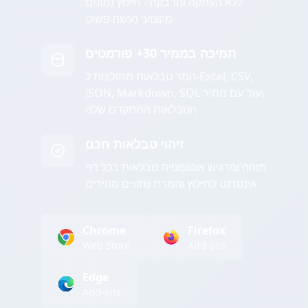
ללא העתקה והדבקה - חילוץ נתונים
מקצועי נעשה פשוט
תמיכה בממיר 30+ פורמטים
המר טבלאות מחולצות ל-Excel, CSV,
JSON, Markdown, SQL ועוד עם ממיר
הטבלאות המתקדם שלנו
זיהוי טבלאות חכם
מזהה ומדגיש אוטומטית טבלאות בכל דף
אינטרנט לחילוץ והמרת נתונים מהירים
Chrome
Firefox
Web Store
Add-ons
Edge
Add-ons