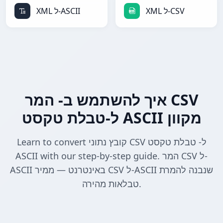
XML ל-CSV
XML ל-ASCII
איך להשתמש ב- המר CSV
ל-טבלת טקסט ASCII מקוון
Learn to convert קובץ נתוני CSV ל- טבלת טקסט
ASCII with our step-by-step guide. המר CSV ל-
ASCII באינטרנט — ממיר CSV ל-ASCII שנבנה להמרת
טבלאות מהירה.