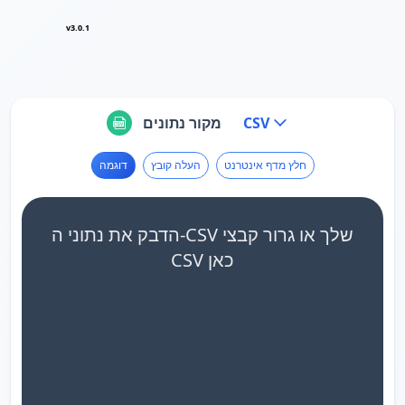
v3.0.1
CSV
מקור נתונים
חלץ מדף אינטרנט
העלה קובץ
דוגמה
הדבק את נתוני ה-CSV שלך או גרור קבצי
CSV כאן