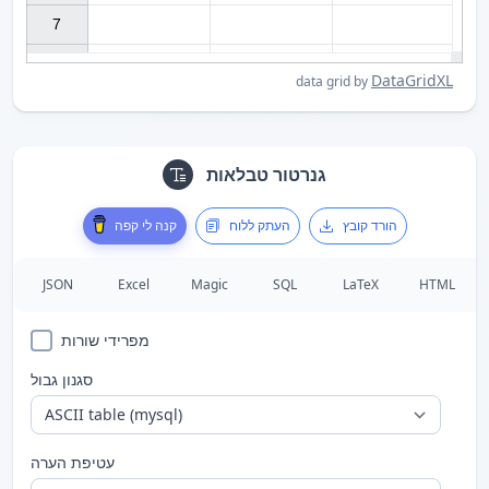
7

DataGridXL
data grid by
גנרטור טבלאות
הורד קובץ
העתק ללוח
קנה לי קפה
JSON
Excel
Magic
SQL
LaTeX
HTML
מפרידי שורות
סגנון גבול
עטיפת הערה