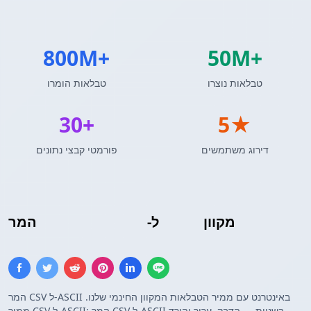
800M+
50M+
טבלאות נוצרו
טבלאות הומרו
30+
5★
דירוג משתמשים
פורמטי קבצי נתונים
מקוון
טבלת טקסט ASCII
ל-
CSV
המר
המר CSV ל-ASCII באינטרנט עם ממיר הטבלאות המקוון החינמי שלנו.
ממיר CSV ל-ASCII: המר CSV ל-ASCII בשניות — הדבק, ערוך והורד