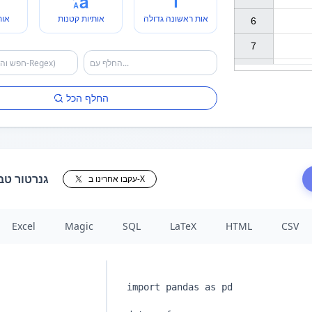
אות ראשונה גדולה
אותיות קטנות
אות
6

7

החלף הכל
גנרטור טב
עקבו אחרינו ב-X
Excel
Magic
SQL
LaTeX
HTML
CSV