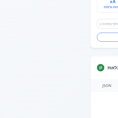
יות גדולות
לאות
JSON