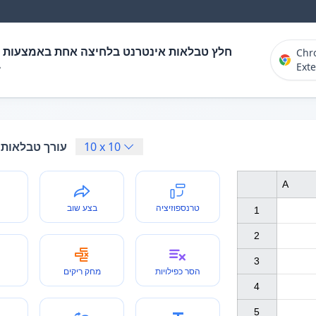
ת אינטרנט בלחיצה אחת באמצעות זיהוי וחילוץ
Chr
Ext

טבלאות מקוון
10
x
10
A
בצע שוב
טרנספוזיציה
1

2

3

מחק ריקים
הסר כפילויות
4

5
