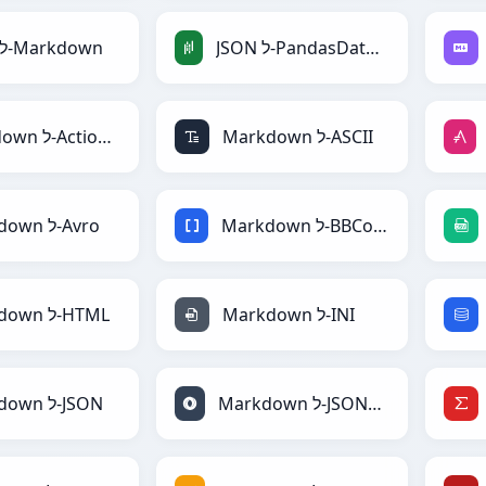
JSON ל-PandasDataFrame
JSON ל-Markdown
Markdown ל-ASCII
Markdown ל-ActionScript
Markdown ל-BBCode
Markdown ל-Avro
Markdown ל-INI
Markdown ל-HTML
Markdown ל-JSONLines
Markdown ל-JSON