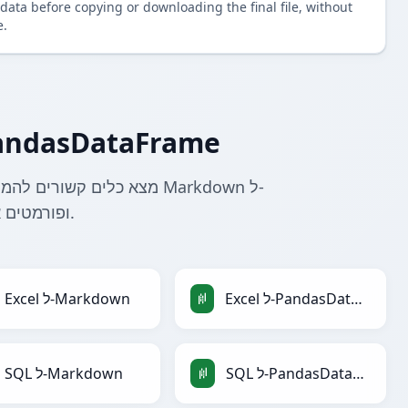
data before copying or downloading the final file, without
e.
עוד ממירי Markdown ל-sDataFrame
PandasDataFrame ופורמטים אחרים.
Excel ל-PandasDataFrame
Excel ל-Markdown
SQL ל-PandasDataFrame
SQL ל-Markdown