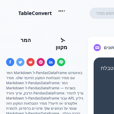
v3.0.1
TableConvert
ל-
טבלת Markdown
המר
מקוון
Pandas DataFrame
תונים
המר Markdown ל-PandasDataFrame באינטרנט
עם ממיר הטבלאות המקוון החינמי שלנו. ממיר
Markdown ל-PandasDataFrame: המר
Markdown ל-PandasDataFrame בשניות —
הדבק, ערוך והורד PandasDataFrame. צריך להמיר
Markdown ל-PandasDataFrame עבור API, גיליון
אלקטרוני או תיעוד? ממיר הטבלאות המקוון הזה
שומר על הנתונים שלך פרטיים בדפדפן. להמרת
Markdown ל-PandasDataFrame, הדבק טבלה,