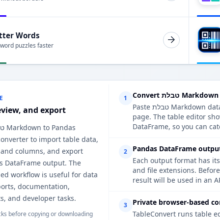
tter Words
 word puzzles faster
Markdown to P
E
1
Paste טבלת Markdown data, upload a supported file, or extract a table from a web
eview, and export
page. The table editor sh
DataFrame, so you can catc
nverter to import table data,
Pandas DataFrame output 
 and columns, and export
2
Each output format has its
s DataFrame output. The
and file extensions. Befo
d workflow is useful for data
result will be used in an A
ports, documentation,
s, and developer tasks.
Private browser-based co
3
TableConvert runs table e
ks before copying or downloading