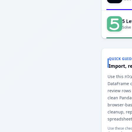
5 Le
Solve
QUICK GUID
Import, r
Use this טבלת Markdown to Pandas
DataFrame co
review rows
clean Panda
browser-base
cleanup, re
spreadsheet
Use these chec