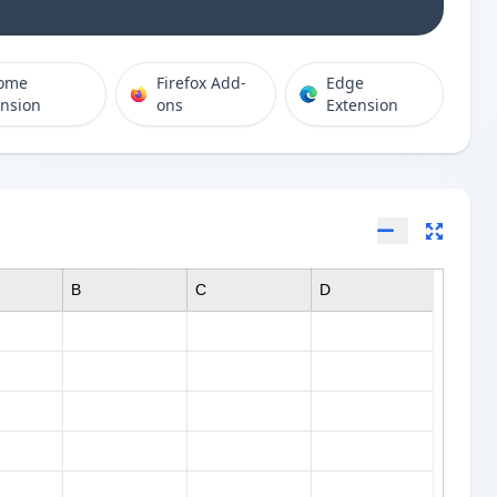
ome
Firefox Add-
Edge
ension
ons
Extension
B
C
D