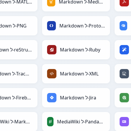
Markdown ל-MediaWiki
Markdown ל-MATLAB
Markdown ל-Protobuf
Markdown ל-PNG
Markdown ל-Ruby
Markdown ל-reStructuredText
Markdown ל-XML
Markdown ל-TracWiki
Markdown ל-Jira
Markdown ל-Firebase
MediaWiki ל-PandasDataFrame
MediaWiki ל-Markdown