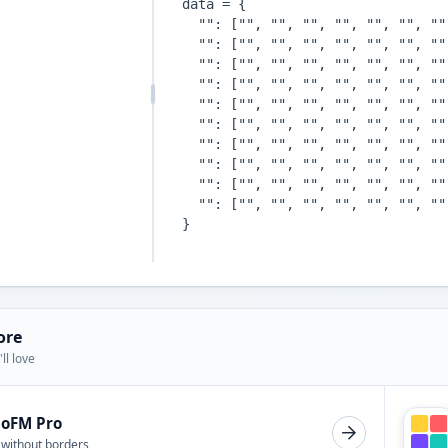
ore
ll love
ioFM Pro
 without borders