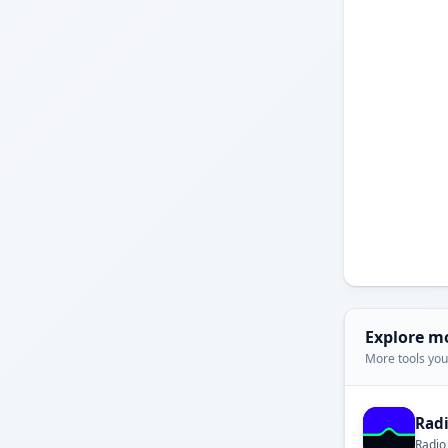
Explore m
More tools you'
Rad
Radio