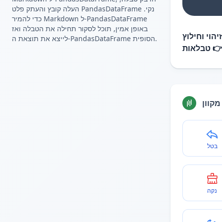
העלה קובץ והעתק פלט PandasDataFrame נקי.
כדי להמיר Markdown ל-PandasDataFrame
באופן אמין, תוכל לסקור תחילה את הטבלה ואז
חלץ טבלאו
לייצא את תוצאת ה-PandasDataFrame הסופית.
טבלאות 
עורך 
בטל
נקה