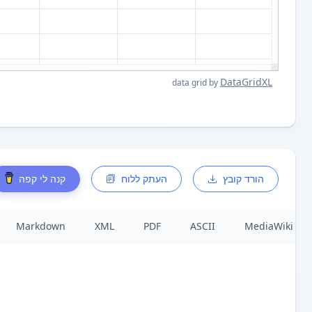
DataGridXL
data grid by
הורד קובץ
העתק ללוח
קנה לי קפה
Markdown
XML
PDF
ASCII
MediaWiki