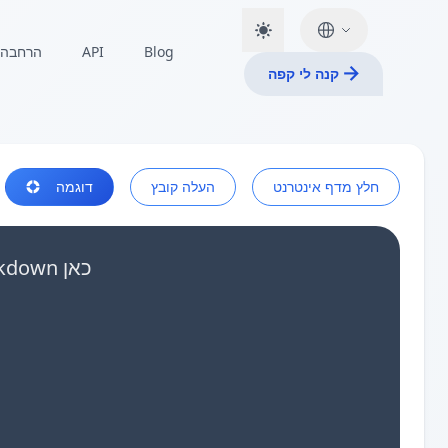
Blog
API
הרחבה
קנה לי קפה
חלץ מדף אינטרנט
העלה קובץ
דוגמה
הדבק את נתוני ה-טבלת Markdown שלך או גרור קבצי Markdown כאן