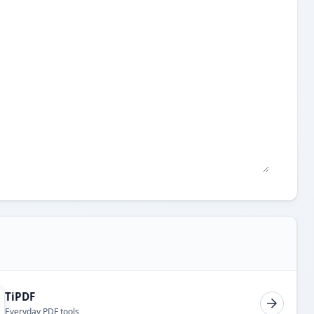
TiPDF
Everyday PDF tools