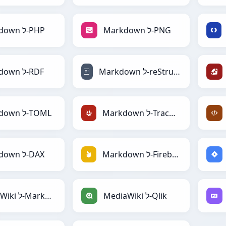
Markdown ל-PHP
Markdown ל-PNG
Markdown ל-RDF
Markdown ל-reStructuredText
Markdown ל-TOML
Markdown ל-TracWiki
Markdown ל-DAX
Markdown ל-Firebase
MediaWiki ל-Markdown
MediaWiki ל-Qlik