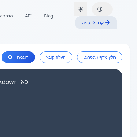
הרחבה
API
Blog
קנה לי קפה
דוגמה
העלה קובץ
חלץ מדף אינטרנט
הדבק את נתוני ה-טבלת Markdown שלך או גרור קבצי Markdown כאן