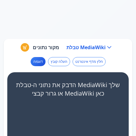
טבלת MediaWiki
מקור נתונים
חלץ מדף אינטרנט
העלה קובץ
דוגמה
הדבק את נתוני ה-טבלת MediaWiki שלך
או גרור קבצי MediaWiki כאן