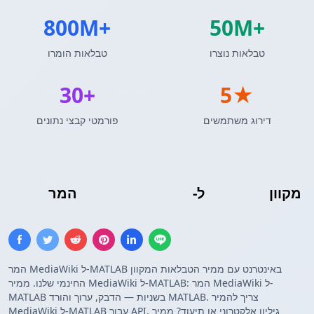
800M+
50M+
טבלאות נוצרו
טבלאות הומרו
30+
5★
דירוג משתמשים
פורמטי קבצי נתונים
מקוון
מערך MATLAB
ל-
טבלת MediaWiki
המר
המר MediaWiki ל-MATLAB באינטרנט עם ממיר הטבלאות המקוון
החינמי שלנו. ממיר MediaWiki ל-MATLAB: המר MediaWiki ל-
MATLAB בשניות — הדבק, ערוך והורד MATLAB. צריך להמיר
MediaWiki ל-MATLAB עבור API, גיליון אלקטרוני או תיעוד? ממיר