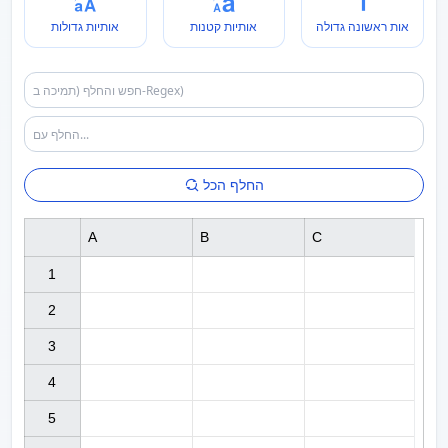
אות ראשונה גדולה
אותיות קטנות
אותיות גדולות
החלף הכל
A
B
C
1

2

3

4

5
