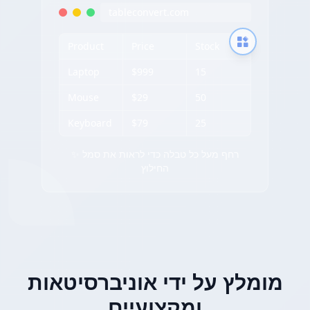
tableconvert.com
Product
Price
Stock
Laptop
$999
15
Mouse
$29
50
Keyboard
$79
25
✨ רחף מעל כל טבלה כדי לראות את סמל
החילוץ
מומלץ על ידי אוניברסיטאות
ומקצועיים