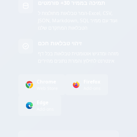
תמיכה בממיר 30+ פורמטים
המר טבלאות מחולצות ל-Excel, CSV,
JSON, Markdown, SQL ועוד עם ממיר
הטבלאות המתקדם שלנו
זיהוי טבלאות חכם
מזהה ומדגיש אוטומטית טבלאות בכל דף
אינטרנט לחילוץ והמרת נתונים מהירים
Chrome
Firefox
Web Store
Add-ons
Edge
Add-ons