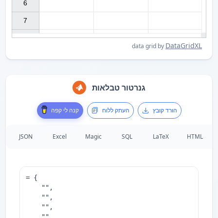
6

7

DataGridXL
data grid by
גנרטור טבלאות
הורד קובץ
העתק ללוח
קנה לי קפה
JSON
Excel
Magic
SQL
LaTeX
HTML