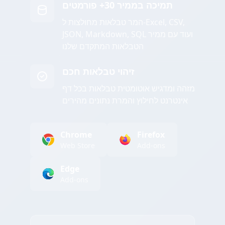
תמיכה בממיר 30+ פורמטים
המר טבלאות מחולצות ל-Excel, CSV,
JSON, Markdown, SQL ועוד עם ממיר
הטבלאות המתקדם שלנו
זיהוי טבלאות חכם
מזהה ומדגיש אוטומטית טבלאות בכל דף
אינטרנט לחילוץ והמרת נתונים מהירים
Chrome
Firefox
Web Store
Add-ons
Edge
Add-ons