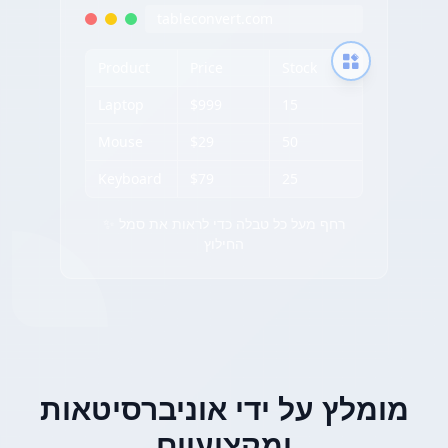
tableconvert.com
Product
Price
Stock
Laptop
$999
15
Mouse
$29
50
Keyboard
$79
25
✨ רחף מעל כל טבלה כדי לראות את סמל
החילוץ
מומלץ על ידי אוניברסיטאות
ומקצועיים