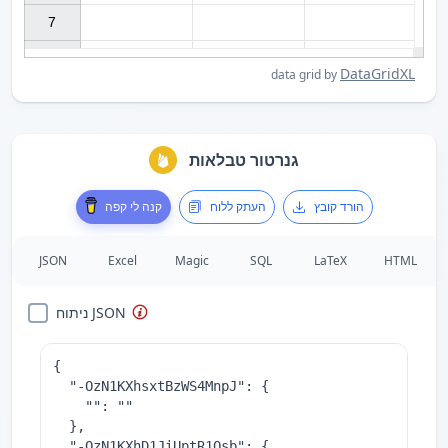
7

DataGridXL
data grid by
גנרטור טבלאות
הורד קובץ
העתק ללוח
קנה לי קפה
JSON
Excel
Magic
SQL
LaTeX
HTML
ניתוח JSON