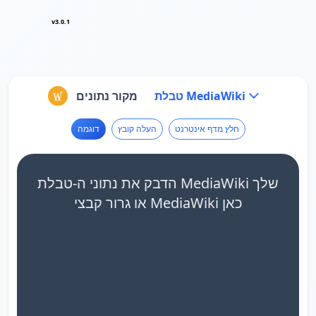
v3.0.1
טבלת MediaWiki
מקור נתונים
חלץ מדף אינטרנט
העלה קובץ
דוגמה
הדבק את נתוני ה-טבלת MediaWiki שלך
או גרור קבצי MediaWiki כאן