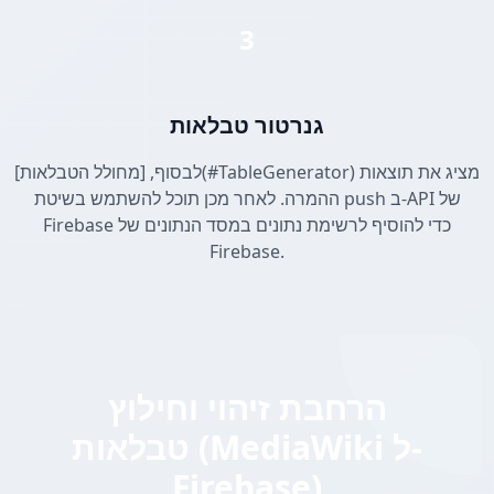
3
גנרטור טבלאות
לבסוף, [מחולל הטבלאות](#TableGenerator) מציג את תוצאות
ההמרה. לאחר מכן תוכל להשתמש בשיטת push ב-API של
Firebase כדי להוסיף לרשימת נתונים במסד הנתונים של
Firebase.
הרחבת זיהוי וחילוץ
טבלאות (MediaWiki ל-
Firebase)