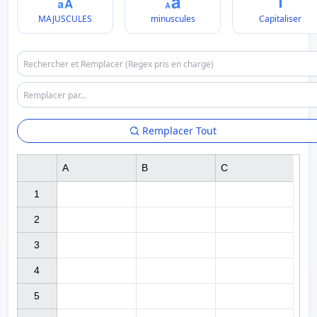
MAJUSCULES
minuscules
Capitaliser
Remplacer Tout
A
B
C
1

2

3

4

5
