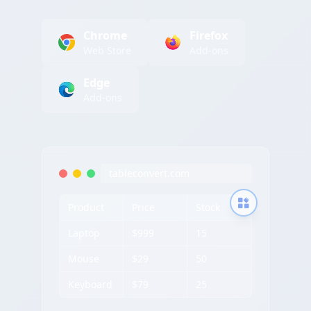
Chrome
Firefox
Web Store
Add-ons
Edge
Add-ons
tableconvert.com
Product
Price
Stock
Laptop
$999
15
Mouse
$29
50
Keyboard
$79
25