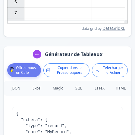
6

7

DataGridXL
data grid by
Générateur de Tableaux
Offrez-nous
Copier dans le
Télécharger
un Café
Presse-papiers
le Fichier
JSON
Excel
Magic
SQL
LaTeX
HTML