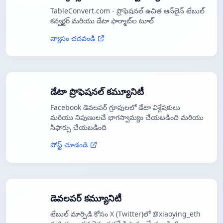
TableConvert.com - ప్రొఫెషనల్ ఉచిత ఆన్‌లైన్ టేబుల్
కన్వర్టర్ మరియు డేటా ఫార్మాట్‌ల టూల్
వ్యాసం చదవండి
డేటా ప్రొఫెషనల్ కమ్యూనిటీ
Facebook డెవలపర్ గ్రూపులలో డేటా విశ్లేషకులు
మరియు నిపుణులచే భాగస్వామ్యం చేయబడింది మరియు
సిఫార్సు చేయబడింది
పోస్ట్ చూడండి
డెవలపర్ కమ్యూనిటీ
టేబుల్ మార్పిడి కోసం X (Twitter)లో @xiaoying_eth