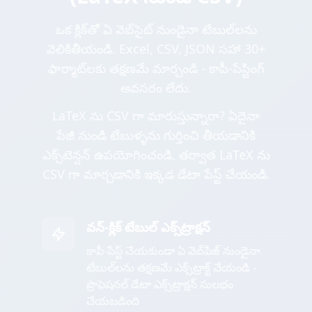
ఒక క్లిక్‌తో ఏ వెబ్‌సైట్ నుండైనా టేబుల్‌లను
వెలికితీయండి. Excel, CSV, JSON సహా 30+
ఫార్మాట్‌లకు తక్షణమే మార్చండి - కాపీ-పేస్టింగ్
అవసరం లేదు.
LaTeX ను CSV గా మారుస్తున్నారా? ఏదైనా
పేజీ నుండి టేబుళ్ళను గుర్తించి తీయడానికి
ఎక్స్‌టెన్షన్ ఉపయోగించండి, తర్వాత LaTeX ను
CSV గా మార్చడానికి ఇక్కడ డేటా పేస్ట్ చేయండి.
వన్-క్లిక్ టేబుల్ ఎక్స్‌ట్రాక్షన్
కాపీ-పేస్ట్ చేయకుండా ఏ వెబ్‌పేజ్ నుండైనా
టేబుల్‌లను తక్షణమే ఎక్స్‌ట్రాక్ట్ చేయండి -
ప్రొఫెషనల్ డేటా ఎక్స్‌ట్రాక్షన్ సులభం
చేయబడింది