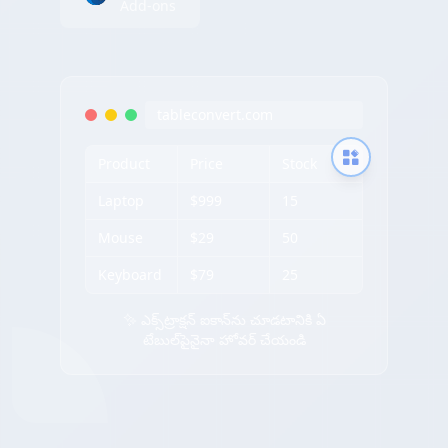
Add-ons
tableconvert.com
Product
Price
Stock
Laptop
$999
15
Mouse
$29
50
Keyboard
$79
25
✨ ఎక్స్‌ట్రాక్షన్ ఐకాన్‌ను చూడటానికి ఏ
టేబుల్‌పైనైనా హోవర్ చేయండి