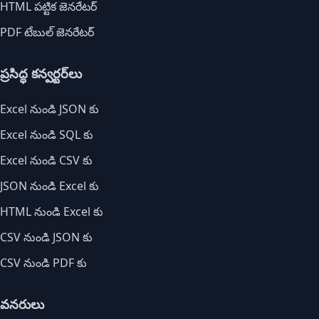
HTML పట్టిక జెనరేటర్
PDF టేబుల్ జెనరేటర్
ప్రసిద్ధ కన్వర్టర్‌లు
Excel నుండి JSON కు
Excel నుండి SQL కు
Excel నుండి CSV కు
JSON నుండి Excel కు
HTML నుండి Excel కు
CSV నుండి JSON కు
CSV నుండి PDF కు
వనరులు