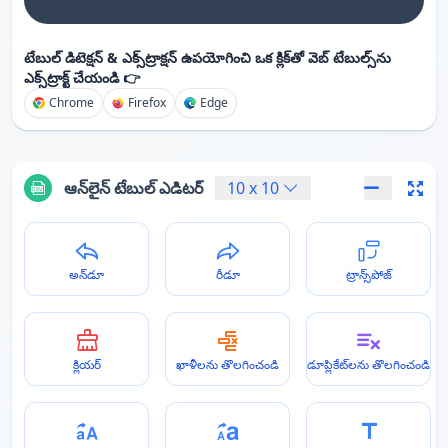
టేబుల్ డిటెక్షన్ & ఎక్స్‌ట్రాక్షన్ ఉపయోగించి ఒక క్లిక్‌తో వెబ్ టేబుల్స్‌ను
ఎక్స్‌ట్రాక్ట్ చేయండి 👉
Chrome
Firefox
Edge
ఆన్‌లైన్ టేబుల్ ఎడిటర్
10
x
10
అన్‌డూ
రీడూ
ట్రాన్స్‌పోజ్
క్లియర్
ఖాళీలను తొలగించండి
డూప్లికేట్‌లను తొలగించండి