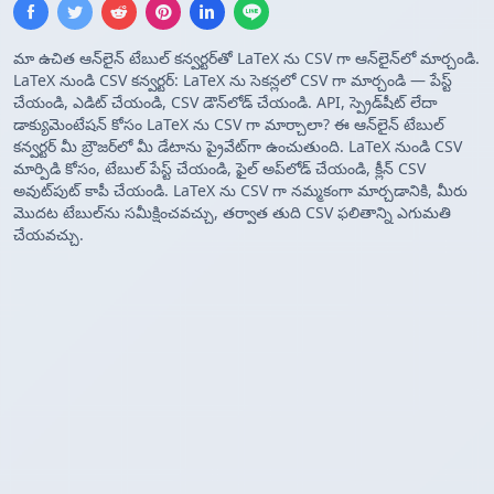
మా ఉచిత ఆన్‌లైన్ టేబుల్ కన్వర్టర్‌తో LaTeX ను CSV గా ఆన్‌లైన్‌లో మార్చండి.
LaTeX నుండి CSV కన్వర్టర్: LaTeX ను సెకన్లలో CSV గా మార్చండి — పేస్ట్
చేయండి, ఎడిట్ చేయండి, CSV డౌన్‌లోడ్ చేయండి. API, స్ప్రెడ్‌షీట్ లేదా
డాక్యుమెంటేషన్ కోసం LaTeX ను CSV గా మార్చాలా? ఈ ఆన్‌లైన్ టేబుల్
కన్వర్టర్ మీ బ్రౌజర్‌లో మీ డేటాను ప్రైవేట్‌గా ఉంచుతుంది. LaTeX నుండి CSV
మార్పిడి కోసం, టేబుల్ పేస్ట్ చేయండి, ఫైల్ అప్‌లోడ్ చేయండి, క్లీన్ CSV
అవుట్‌పుట్ కాపీ చేయండి. LaTeX ను CSV గా నమ్మకంగా మార్చడానికి, మీరు
మొదట టేబుల్‌ను సమీక్షించవచ్చు, తర్వాత తుది CSV ఫలితాన్ని ఎగుమతి
చేయవచ్చు.