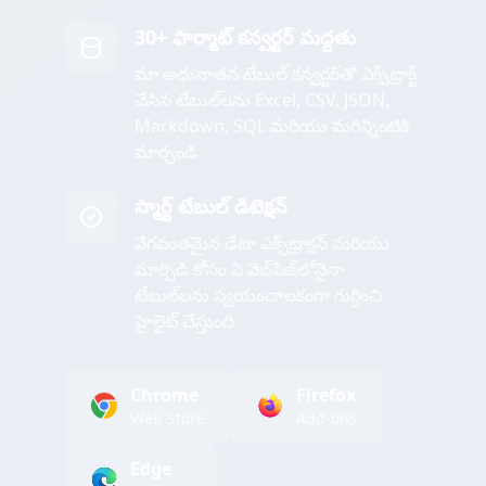
30+ ఫార్మాట్ కన్వర్టర్ మద్దతు
మా అధునాతన టేబుల్ కన్వర్టర్‌తో ఎక్స్‌ట్రాక్ట్
చేసిన టేబుల్‌లను Excel, CSV, JSON,
Markdown, SQL మరియు మరిన్నింటికి
మార్చండి
స్మార్ట్ టేబుల్ డిటెక్షన్
వేగవంతమైన డేటా ఎక్స్‌ట్రాక్షన్ మరియు
మార్పిడి కోసం ఏ వెబ్‌పేజ్‌లోనైనా
టేబుల్‌లను స్వయంచాలకంగా గుర్తించి
హైలైట్ చేస్తుంది
Chrome
Firefox
Web Store
Add-ons
Edge