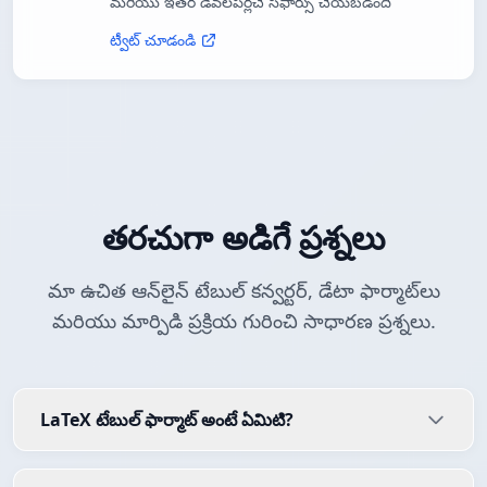
మరియు ఇతర డెవలపర్లచే సిఫార్సు చేయబడింది
ట్వీట్ చూడండి
తరచుగా అడిగే ప్రశ్నలు
మా ఉచిత ఆన్‌లైన్ టేబుల్ కన్వర్టర్, డేటా ఫార్మాట్‌లు
మరియు మార్పిడి ప్రక్రియ గురించి సాధారణ ప్రశ్నలు.
LaTeX టేబుల్ ఫార్మాట్ అంటే ఏమిటి?