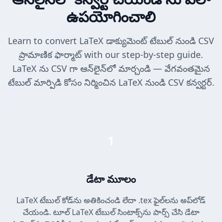
ఉపయోగించాలి
Learn to convert LaTeX డాక్యుమెంట్ టేబుల్ నుండి CSV
ప్రామాణిక ఫార్మాట్ with our step-by-step guide.
LaTeX ను CSV గా ఆన్‌లైన్‌లో మార్చండి — వేగవంతమైన
టేబుల్ మార్పిడి కోసం నిర్మించిన LaTeX నుండి CSV కన్వర్టర్.
1
డేటా మూలం
LaTeX టేబుల్ కోడ్‌ను అతికించండి లేదా .tex ఫైల్‌లను అప్‌లోడ్
చేయండి. టూల్ LaTeX టేబుల్ సింటాక్స్‌ను పార్స్ చేసి డేటా