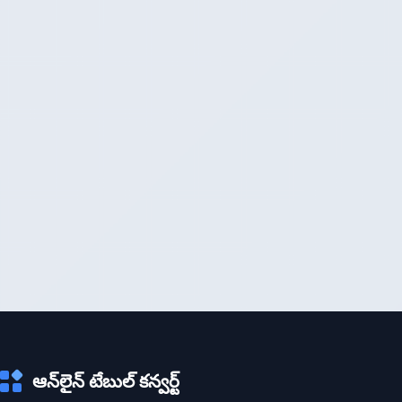
ఆన్‌లైన్ టేబుల్ కన్వర్ట్