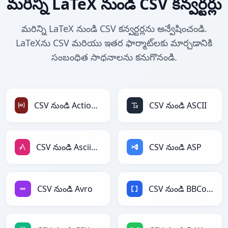
మరిన్ని LaTeX నుండి CSV కన్వర్టర్లు
మరిన్ని LaTeX నుండి CSV కన్వర్టర్లను అన్వేషించండి.
LaTeXను CSV మరియు ఇతర ఫార్మాట్‌లకు మార్చడానికి
సంబంధిత సాధనాలను కనుగొనండి.
CSV నుండి ActionScript
CSV నుండి ASCII
CSV నుండి AsciiDoc
CSV నుండి ASP
CSV నుండి Avro
CSV నుండి BBCode