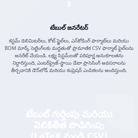
3
టేబుల్ జనరేటర్
కస్టమ్ డెలిమిటర్‌లు, కోట్ స్టైల్‌లు, ఎన్‌కోడింగ్ ఫార్మాట్‌లు మరియు
BOM మార్క్ సెట్టింగ్‌లకు మద్దతుతో ప్రామాణిక CSV ఫార్మాట్ ఫైల్‌లను
జనరేట్ చేయండి. లక్ష్య సిస్టమ్‌లతో పరిపూర్ణ అనుకూలతను
నిర్ధారిస్తుంది, ఎంటర్‌ప్రైజ్-స్థాయి డేటా ప్రాసెసింగ్ అవసరాలను
తీర్చడానికి డౌన్‌లోడ్ మరియు కంప్రెషన్ ఎంపికలను అందిస్తుంది.
టేబుల్ గుర్తింపు మరియు
వెలికితీత పొడిగింపు
(LaTeX నుండి CSV)