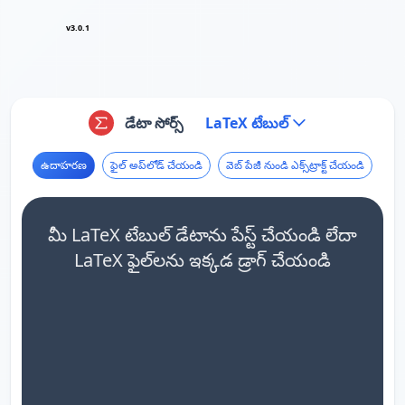
v3.0.1
డేటా సోర్స్
LaTeX టేబుల్
ఉదాహరణ
ఫైల్ అప్‌లోడ్ చేయండి
వెబ్ పేజీ నుండి ఎక్స్‌ట్రాక్ట్ చేయండి
మీ LaTeX టేబుల్ డేటాను పేస్ట్ చేయండి లేదా
LaTeX ఫైల్‌లను ఇక్కడ డ్రాగ్ చేయండి