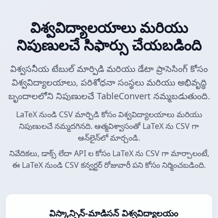
విశ్వవిద్యాలయాలు మరియు
నిపుణులచే సిఫార్సు చేయబడింది
విశ్వసనీయ టేబుల్ మార్పిడి మరియు డేటా ప్రాసెసింగ్ కోసం
విశ్వవిద్యాలయాలు, పరిశోధనా సంస్థలు మరియు అభివృద్ధి
బృందాలలోని నిపుణులచే TableConvert నమ్మబడుతుంది.
LaTeX నుండి CSV మార్పిడి కోసం విశ్వవిద్యాలయాలు మరియు
నిపుణులచే నమ్మదగినది. ఆత్మవిశ్వాసంతో LaTeX ను CSV గా
ఆన్‌లైన్‌లో మార్చండి.
నివేదికలు, డాక్స్ లేదా API ల కోసం LaTeX ను CSV గా మార్చాలంటే,
ఈ LaTeX నుండి CSV కన్వర్టర్ రోజువారీ పని కోసం నిర్మించబడింది.
విస్కాన్సిన్-మాడిసన్ విశ్వవిద్యాలయం