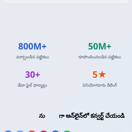
800M+
50M+
మార్చబడిన పట్టికలు
రూపొందించబడిన పట్టికలు
30+
5★
డేటా ఫైల్ ఫార్మాట్లు
వినియోగదారు రేటింగ్
LaTeX టేబుల్
ను
CSV
గా ఆన్‌లైన్‌లో కన్వర్ట్ చేయండి