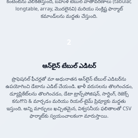
కంటెంట్‌ను వెలికితీస్తుంది, బహుళ టేబుల్ వాతావరణాలు (tabular,
longtable, array, మొదలైనవి) మరియు సంక్లిష్ట ఫార్మాట్
కమాండ్‌లను మద్దతు చేస్తుంది.
2
ఆన్‌లైన్ టేబుల్ ఎడిటర్
ప్రొఫెషనల్ ఫీచర్లతో మా అధునాతన ఆన్‌లైన్ టేబుల్ ఎడిటర్‌ను
ఉపయోగించి డేటాను ఎడిట్ చేయండి. ఖాళీ వరుసలను తొలగించడం,
డ్యూప్లికేట్‌లను తొలగించడం, డేటా ట్రాన్స్‌పోజిషన్, సార్టింగ్, రెజెక్స్
కనుగొని & మార్చడం మరియు రియల్-టైమ్ ప్రివ్యూకు మద్దతు
ఇస్తుంది. అన్ని మార్పులు ఖచ్చితమైన, విశ్వసనీయ ఫలితాలతో CSV
ఫార్మాట్‌కు స్వయంచాలకంగా మారుస్తాయి.