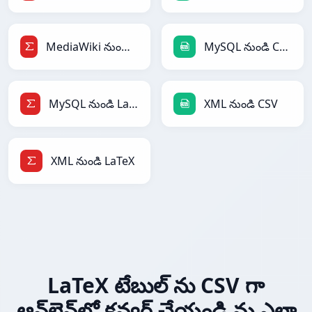
MediaWiki నుండి LaTeX
MySQL నుండి CSV
MySQL నుండి LaTeX
XML నుండి CSV
XML నుండి LaTeX
LaTeX టేబుల్ ను CSV గా
ఆన్‌లైన్‌లో కన్వర్ట్ చేయండి ను ఎలా