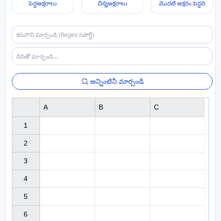
పెద్దఅక్షరాలు
చిన్నఅక్షరాలు
మొదటి అక్షరం పెద్దది
అన్నింటినీ మార్చండి
A
B
C
1

2

3

4

5

6
