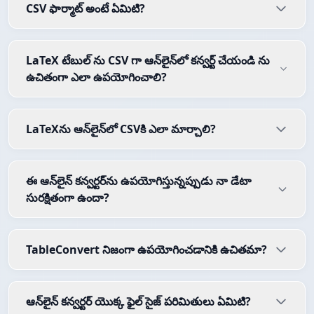
CSV ఫార్మాట్ అంటే ఏమిటి?
LaTeX టేబుల్ ను CSV గా ఆన్‌లైన్‌లో కన్వర్ట్ చేయండి ను
ఉచితంగా ఎలా ఉపయోగించాలి?
LaTeXను ఆన్‌లైన్‌లో CSVకి ఎలా మార్చాలి?
ఈ ఆన్‌లైన్ కన్వర్టర్‌ను ఉపయోగిస్తున్నప్పుడు నా డేటా
సురక్షితంగా ఉందా?
TableConvert నిజంగా ఉపయోగించడానికి ఉచితమా?
ఆన్‌లైన్ కన్వర్టర్ యొక్క ఫైల్ సైజ్ పరిమితులు ఏమిటి?