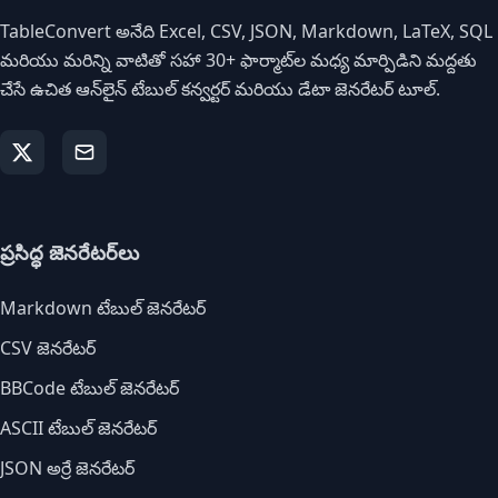
TableConvert అనేది Excel, CSV, JSON, Markdown, LaTeX, SQL
మరియు మరిన్ని వాటితో సహా 30+ ఫార్మాట్‌ల మధ్య మార్పిడిని మద్దతు
చేసే ఉచిత ఆన్‌లైన్ టేబుల్ కన్వర్టర్ మరియు డేటా జెనరేటర్ టూల్.
ప్రసిద్ధ జెనరేటర్‌లు
Markdown టేబుల్ జెనరేటర్
CSV జెనరేటర్
BBCode టేబుల్ జెనరేటర్
ASCII టేబుల్ జెనరేటర్
JSON అర్రే జెనరేటర్