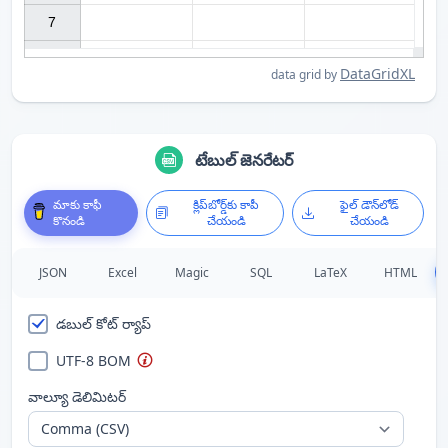
7

DataGridXL
data grid by
టేబుల్ జెనరేటర్
మాకు కాఫీ
క్లిప్‌బోర్డ్‌కు కాపీ
ఫైల్ డౌన్‌లోడ్
కొనండి
చేయండి
చేయండి
JSON
Excel
Magic
SQL
LaTeX
HTML
డబుల్ కోట్ ర్యాప్
UTF-8 BOM
వాల్యూ డెలిమిటర్