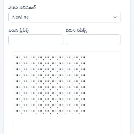
వరుస డెలిమిటర్
వరుస ప్రిఫిక్స్
వరుస సఫిక్స్