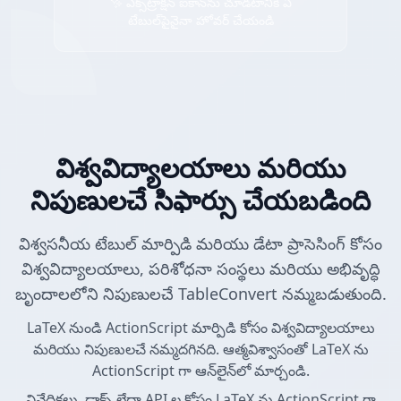
✨ ఎక్స్‌ట్రాక్షన్ ఐకాన్‌ను చూడటానికి ఏ
టేబుల్‌పైనైనా హోవర్ చేయండి
విశ్వవిద్యాలయాలు మరియు
నిపుణులచే సిఫార్సు చేయబడింది
విశ్వసనీయ టేబుల్ మార్పిడి మరియు డేటా ప్రాసెసింగ్ కోసం
విశ్వవిద్యాలయాలు, పరిశోధనా సంస్థలు మరియు అభివృద్ధి
బృందాలలోని నిపుణులచే TableConvert నమ్మబడుతుంది.
LaTeX నుండి ActionScript మార్పిడి కోసం విశ్వవిద్యాలయాలు
మరియు నిపుణులచే నమ్మదగినది. ఆత్మవిశ్వాసంతో LaTeX ను
ActionScript గా ఆన్‌లైన్‌లో మార్చండి.
నివేదికలు, డాక్స్ లేదా API ల కోసం LaTeX ను ActionScript గా