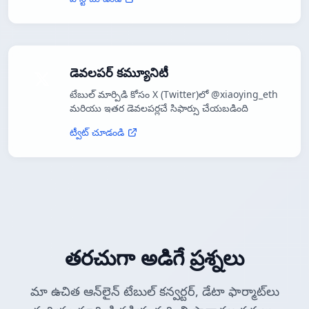
డెవలపర్ కమ్యూనిటీ
టేబుల్ మార్పిడి కోసం X (Twitter)లో @xiaoying_eth
మరియు ఇతర డెవలపర్లచే సిఫార్సు చేయబడింది
ట్వీట్ చూడండి
తరచుగా అడిగే ప్రశ్నలు
మా ఉచిత ఆన్‌లైన్ టేబుల్ కన్వర్టర్, డేటా ఫార్మాట్‌లు