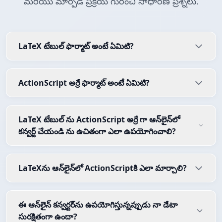
మరియు మార్పిడి ప్రక్రియ గురించి సాధారణ ప్రశ్నలు.
LaTeX టేబుల్ ఫార్మాట్ అంటే ఏమిటి?
ActionScript అర్రే ఫార్మాట్ అంటే ఏమిటి?
LaTeX టేబుల్ ను ActionScript అర్రే గా ఆన్‌లైన్‌లో
కన్వర్ట్ చేయండి ను ఉచితంగా ఎలా ఉపయోగించాలి?
LaTeXను ఆన్‌లైన్‌లో ActionScriptకి ఎలా మార్చాలి?
ఈ ఆన్‌లైన్ కన్వర్టర్‌ను ఉపయోగిస్తున్నప్పుడు నా డేటా
సురక్షితంగా ఉందా?