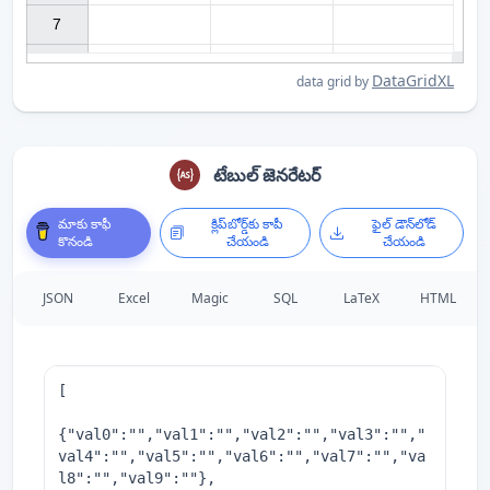
7

DataGridXL
data grid by
టేబుల్ జెనరేటర్
మాకు కాఫీ
క్లిప్‌బోర్డ్‌కు కాపీ
ఫైల్ డౌన్‌లోడ్
కొనండి
చేయండి
చేయండి
JSON
Excel
Magic
SQL
LaTeX
HTML