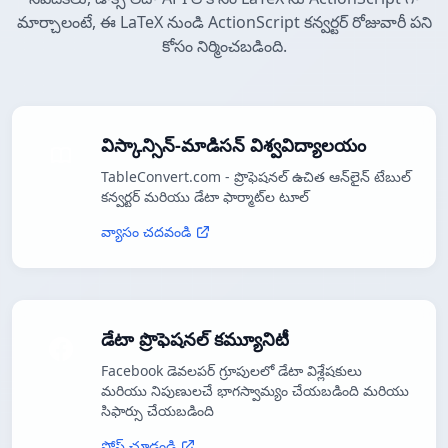
మార్చాలంటే, ఈ LaTeX నుండి ActionScript కన్వర్టర్ రోజువారీ పని
కోసం నిర్మించబడింది.
విస్కాన్సిన్-మాడిసన్ విశ్వవిద్యాలయం
TableConvert.com - ప్రొఫెషనల్ ఉచిత ఆన్‌లైన్ టేబుల్
కన్వర్టర్ మరియు డేటా ఫార్మాట్‌ల టూల్
వ్యాసం చదవండి
డేటా ప్రొఫెషనల్ కమ్యూనిటీ
Facebook డెవలపర్ గ్రూపులలో డేటా విశ్లేషకులు
మరియు నిపుణులచే భాగస్వామ్యం చేయబడింది మరియు
సిఫార్సు చేయబడింది
పోస్ట్ చూడండి