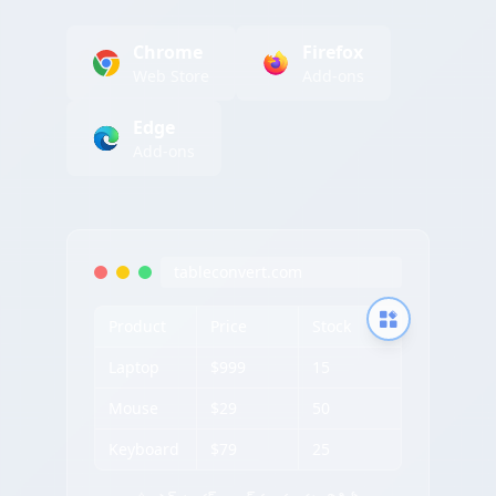
Chrome
Firefox
Web Store
Add-ons
Edge
Add-ons
tableconvert.com
Product
Price
Stock
Laptop
$999
15
Mouse
$29
50
Keyboard
$79
25