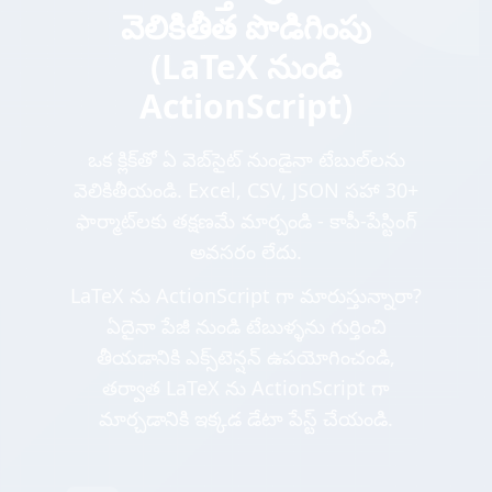
వెలికితీత పొడిగింపు
(LaTeX నుండి
ActionScript)
ఒక క్లిక్‌తో ఏ వెబ్‌సైట్ నుండైనా టేబుల్‌లను
వెలికితీయండి. Excel, CSV, JSON సహా 30+
ఫార్మాట్‌లకు తక్షణమే మార్చండి - కాపీ-పేస్టింగ్
అవసరం లేదు.
LaTeX ను ActionScript గా మారుస్తున్నారా?
ఏదైనా పేజీ నుండి టేబుళ్ళను గుర్తించి
తీయడానికి ఎక్స్‌టెన్షన్ ఉపయోగించండి,
తర్వాత LaTeX ను ActionScript గా
మార్చడానికి ఇక్కడ డేటా పేస్ట్ చేయండి.