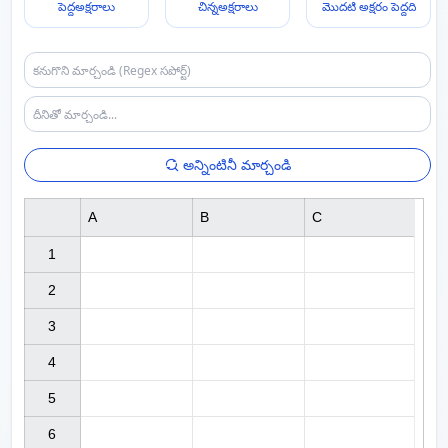
పెద్దఅక్షరాలు
చిన్నఅక్షరాలు
మొదటి అక్షరం పెద్దది
అన్నింటినీ మార్చండి
A
B
C
1

2

3

4

5

6
