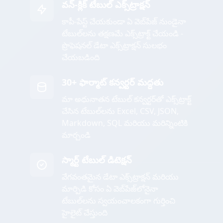
వన్-క్లిక్ టేబుల్ ఎక్స్‌ట్రాక్షన్
కాపీ-పేస్ట్ చేయకుండా ఏ వెబ్‌పేజ్ నుండైనా
టేబుల్‌లను తక్షణమే ఎక్స్‌ట్రాక్ట్ చేయండి -
ప్రొఫెషనల్ డేటా ఎక్స్‌ట్రాక్షన్ సులభం
చేయబడింది
30+ ఫార్మాట్ కన్వర్టర్ మద్దతు
మా అధునాతన టేబుల్ కన్వర్టర్‌తో ఎక్స్‌ట్రాక్ట్
చేసిన టేబుల్‌లను Excel, CSV, JSON,
Markdown, SQL మరియు మరిన్నింటికి
మార్చండి
స్మార్ట్ టేబుల్ డిటెక్షన్
వేగవంతమైన డేటా ఎక్స్‌ట్రాక్షన్ మరియు
మార్పిడి కోసం ఏ వెబ్‌పేజ్‌లోనైనా
టేబుల్‌లను స్వయంచాలకంగా గుర్తించి
హైలైట్ చేస్తుంది