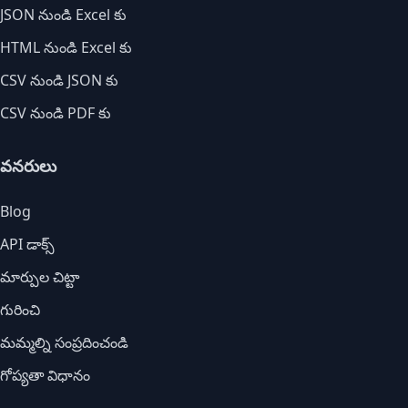
JSON నుండి Excel కు
HTML నుండి Excel కు
CSV నుండి JSON కు
CSV నుండి PDF కు
వనరులు
Blog
API డాక్స్
మార్పుల చిట్టా
గురించి
మమ్మల్ని సంప్రదించండి
గోప్యతా విధానం