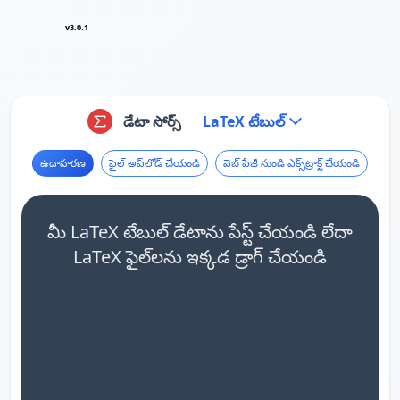
v3.0.1
డేటా సోర్స్
LaTeX టేబుల్
ఉదాహరణ
ఫైల్ అప్‌లోడ్ చేయండి
వెబ్ పేజీ నుండి ఎక్స్‌ట్రాక్ట్ చేయండి
మీ LaTeX టేబుల్ డేటాను పేస్ట్ చేయండి లేదా
LaTeX ఫైల్‌లను ఇక్కడ డ్రాగ్ చేయండి