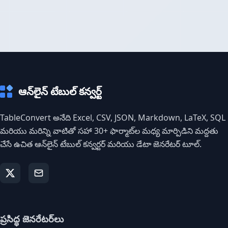
ఆన్‌లైన్ టేబుల్ కన్వర్ట్
TableConvert అనేది Excel, CSV, JSON, Markdown, LaTeX, SQL
మరియు మరిన్ని వాటితో సహా 30+ ఫార్మాట్‌ల మధ్య మార్పిడిని మద్దతు
చేసే ఉచిత ఆన్‌లైన్ టేబుల్ కన్వర్టర్ మరియు డేటా జెనరేటర్ టూల్.
ప్రసిద్ధ జెనరేటర్‌లు