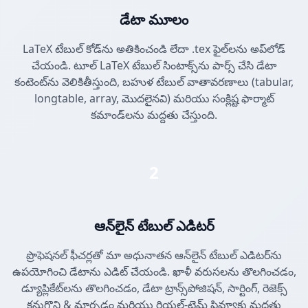
డేటా మూలం
LaTeX టేబుల్ కోడ్‌ను అతికించండి లేదా .tex ఫైల్‌లను అప్‌లోడ్
చేయండి. టూల్ LaTeX టేబుల్ సింటాక్స్‌ను పార్స్ చేసి డేటా
కంటెంట్‌ను వెలికితీస్తుంది, బహుళ టేబుల్ వాతావరణాలు (tabular,
longtable, array, మొదలైనవి) మరియు సంక్లిష్ట ఫార్మాట్
కమాండ్‌లను మద్దతు చేస్తుంది.
2
ఆన్‌లైన్ టేబుల్ ఎడిటర్
ప్రొఫెషనల్ ఫీచర్లతో మా అధునాతన ఆన్‌లైన్ టేబుల్ ఎడిటర్‌ను
ఉపయోగించి డేటాను ఎడిట్ చేయండి. ఖాళీ వరుసలను తొలగించడం,
డ్యూప్లికేట్‌లను తొలగించడం, డేటా ట్రాన్స్‌పోజిషన్, సార్టింగ్, రెజెక్స్
కనుగొని & మార్చడం మరియు రియల్-టైమ్ ప్రివ్యూకు మద్దతు