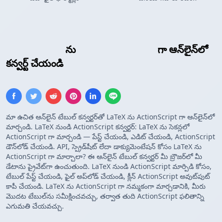
LaTeX టేబుల్
ను
ActionScript అర్రే
గా ఆన్‌లైన్‌లో
కన్వర్ట్ చేయండి
మా ఉచిత ఆన్‌లైన్ టేబుల్ కన్వర్టర్‌తో LaTeX ను ActionScript గా ఆన్‌లైన్‌లో
మార్చండి. LaTeX నుండి ActionScript కన్వర్టర్: LaTeX ను సెకన్లలో
ActionScript గా మార్చండి — పేస్ట్ చేయండి, ఎడిట్ చేయండి, ActionScript
డౌన్‌లోడ్ చేయండి. API, స్ప్రెడ్‌షీట్ లేదా డాక్యుమెంటేషన్ కోసం LaTeX ను
ActionScript గా మార్చాలా? ఈ ఆన్‌లైన్ టేబుల్ కన్వర్టర్ మీ బ్రౌజర్‌లో మీ
డేటాను ప్రైవేట్‌గా ఉంచుతుంది. LaTeX నుండి ActionScript మార్పిడి కోసం,
టేబుల్ పేస్ట్ చేయండి, ఫైల్ అప్‌లోడ్ చేయండి, క్లీన్ ActionScript అవుట్‌పుట్
కాపీ చేయండి. LaTeX ను ActionScript గా నమ్మకంగా మార్చడానికి, మీరు
మొదట టేబుల్‌ను సమీక్షించవచ్చు, తర్వాత తుది ActionScript ఫలితాన్ని
ఎగుమతి చేయవచ్చు.