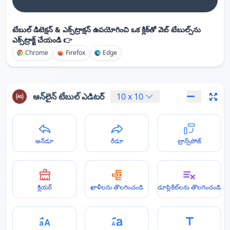
టేబుల్ డిటెక్షన్ & ఎక్స్‌ట్రాక్షన్ ఉపయోగించి ఒక క్లిక్‌తో వెబ్ టేబుల్స్‌ను
ఎక్స్‌ట్రాక్ట్ చేయండి 👉
Chrome
Firefox
Edge
ఆన్‌లైన్ టేబుల్ ఎడిటర్
10
x
10
అన్‌డూ
రీడూ
ట్రాన్స్‌పోజ్
క్లియర్
ఖాళీలను తొలగించండి
డూప్లికేట్‌లను తొలగించండి