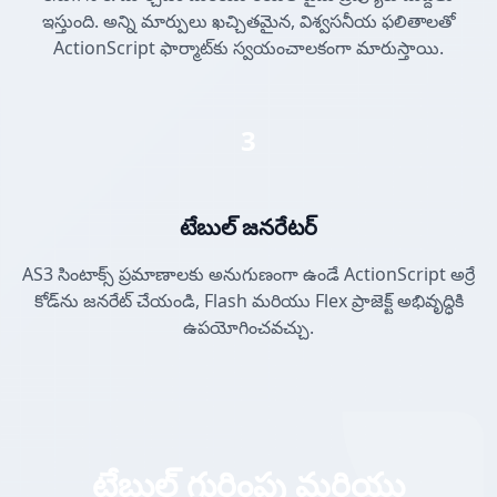
ఇస్తుంది. అన్ని మార్పులు ఖచ్చితమైన, విశ్వసనీయ ఫలితాలతో
ActionScript ఫార్మాట్‌కు స్వయంచాలకంగా మారుస్తాయి.
3
టేబుల్ జనరేటర్
AS3 సింటాక్స్ ప్రమాణాలకు అనుగుణంగా ఉండే ActionScript అర్రే
కోడ్‌ను జనరేట్ చేయండి, Flash మరియు Flex ప్రాజెక్ట్ అభివృద్ధికి
ఉపయోగించవచ్చు.
టేబుల్ గుర్తింపు మరియు