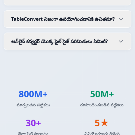
TableConvert నిజంగా ఉపయోగించడానికి ఉచితమా?
ఆన్‌లైన్ కన్వర్టర్ యొక్క ఫైల్ సైజ్ పరిమితులు ఏమిటి?
800M+
50M+
మార్చబడిన పట్టికలు
రూపొందించబడిన పట్టికలు
30+
5★
డేటా ఫైల్ ఫార్మాట్లు
వినియోగదారు రేటింగ్