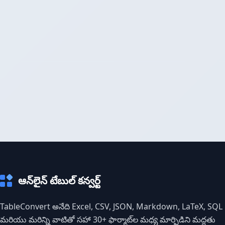
ఆన్‌లైన్ టేబుల్ కన్వర్ట్
TableConvert అనేది Excel, CSV, JSON, Markdown, LaTeX, SQL
మరియు మరిన్ని వాటితో సహా 30+ ఫార్మాట్‌ల మధ్య మార్పిడిని మద్దతు