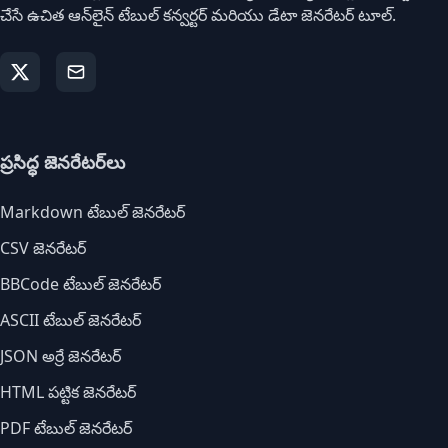
చేసే ఉచిత ఆన్‌లైన్ టేబుల్ కన్వర్టర్ మరియు డేటా జెనరేటర్ టూల్.
ప్రసిద్ధ జెనరేటర్‌లు
Markdown టేబుల్ జెనరేటర్
CSV జెనరేటర్
BBCode టేబుల్ జెనరేటర్
ASCII టేబుల్ జెనరేటర్
JSON అర్రే జెనరేటర్
HTML పట్టిక జెనరేటర్
PDF టేబుల్ జెనరేటర్