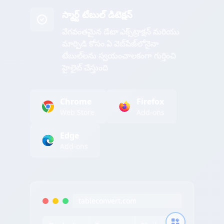
స్మార్ట్ టేబుల్ డిటెక్షన్
వేగవంతమైన డేటా ఎక్స్‌ట్రాక్షన్ మరియు
మార్పిడి కోసం ఏ వెబ్‌పేజ్‌లోనైనా
టేబుల్‌లను స్వయంచాలకంగా గుర్తించి
హైలైట్ చేస్తుంది
Chrome
Firefox
Web Store
Add-ons
Edge
Add-ons
tableconvert.com