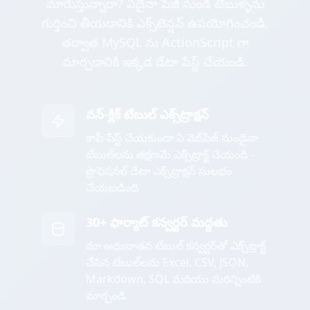
మారుస్తున్నారా? ఏదైనా పేజీ నుండి టేబుళ్ళను
గుర్తించి తీయడానికి ఎక్స్‌టెన్షన్ ఉపయోగించండి,
తర్వాత MySQL ను ActionScript గా
మార్చడానికి ఇక్కడ డేటా పేస్ట్ చేయండి.
వన్-క్లిక్ టేబుల్ ఎక్స్‌ట్రాక్షన్
కాపీ-పేస్ట్ చేయకుండా ఏ వెబ్‌పేజ్ నుండైనా
టేబుల్‌లను తక్షణమే ఎక్స్‌ట్రాక్ట్ చేయండి -
ప్రొఫెషనల్ డేటా ఎక్స్‌ట్రాక్షన్ సులభం
చేయబడింది
30+ ఫార్మాట్ కన్వర్టర్ మద్దతు
మా అధునాతన టేబుల్ కన్వర్టర్‌తో ఎక్స్‌ట్రాక్ట్
చేసిన టేబుల్‌లను Excel, CSV, JSON,
Markdown, SQL మరియు మరిన్నింటికి
మార్చండి