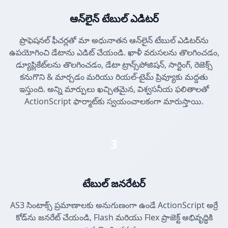
ఆన్‌లైన్ టేబుల్ ఎడిటర్
ప్రొఫెషనల్ ఫీచర్లతో మా అధునాతన ఆన్‌లైన్ టేబుల్ ఎడిటర్‌ను
ఉపయోగించి డేటాను ఎడిట్ చేయండి. ఖాళీ వరుసలను తొలగించడం,
డ్యూప్లికేట్‌లను తొలగించడం, డేటా ట్రాన్స్‌పోజిషన్, సార్టింగ్, రెజెక్స్
కనుగొని & మార్చడం మరియు రియల్-టైమ్ ప్రివ్యూకు మద్దతు
ఇస్తుంది. అన్ని మార్పులు ఖచ్చితమైన, విశ్వసనీయ ఫలితాలతో
ActionScript ఫార్మాట్‌కు స్వయంచాలకంగా మారుస్తాయి.
3
టేబుల్ జనరేటర్
AS3 సింటాక్స్ ప్రమాణాలకు అనుగుణంగా ఉండే ActionScript అర్రే
కోడ్‌ను జనరేట్ చేయండి, Flash మరియు Flex ప్రాజెక్ట్ అభివృద్ధికి