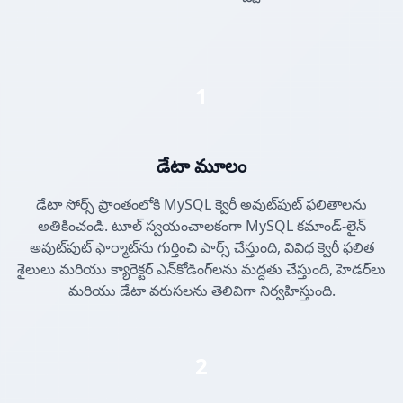
1
డేటా మూలం
డేటా సోర్స్ ప్రాంతంలోకి MySQL క్వెరీ అవుట్‌పుట్ ఫలితాలను
అతికించండి. టూల్ స్వయంచాలకంగా MySQL కమాండ్-లైన్
అవుట్‌పుట్ ఫార్మాట్‌ను గుర్తించి పార్స్ చేస్తుంది, వివిధ క్వెరీ ఫలిత
శైలులు మరియు క్యారెక్టర్ ఎన్‌కోడింగ్‌లను మద్దతు చేస్తుంది, హెడర్‌లు
మరియు డేటా వరుసలను తెలివిగా నిర్వహిస్తుంది.
2