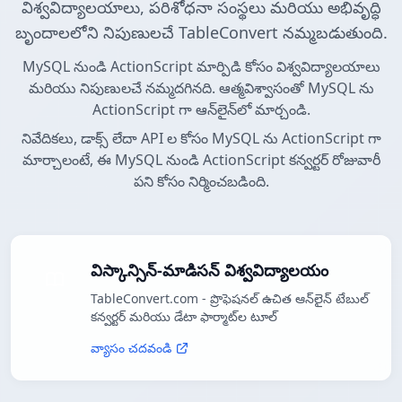
విశ్వవిద్యాలయాలు, పరిశోధనా సంస్థలు మరియు అభివృద్ధి
బృందాలలోని నిపుణులచే TableConvert నమ్మబడుతుంది.
MySQL నుండి ActionScript మార్పిడి కోసం విశ్వవిద్యాలయాలు
మరియు నిపుణులచే నమ్మదగినది. ఆత్మవిశ్వాసంతో MySQL ను
ActionScript గా ఆన్‌లైన్‌లో మార్చండి.
నివేదికలు, డాక్స్ లేదా API ల కోసం MySQL ను ActionScript గా
మార్చాలంటే, ఈ MySQL నుండి ActionScript కన్వర్టర్ రోజువారీ
పని కోసం నిర్మించబడింది.
విస్కాన్సిన్-మాడిసన్ విశ్వవిద్యాలయం
TableConvert.com - ప్రొఫెషనల్ ఉచిత ఆన్‌లైన్ టేబుల్
కన్వర్టర్ మరియు డేటా ఫార్మాట్‌ల టూల్
వ్యాసం చదవండి