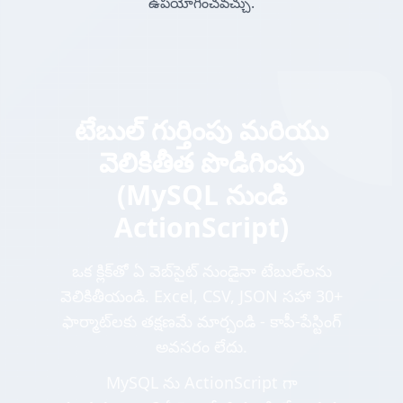
ఉపయోగించవచ్చు.
టేబుల్ గుర్తింపు మరియు
వెలికితీత పొడిగింపు
(MySQL నుండి
ActionScript)
ఒక క్లిక్‌తో ఏ వెబ్‌సైట్ నుండైనా టేబుల్‌లను
వెలికితీయండి. Excel, CSV, JSON సహా 30+
ఫార్మాట్‌లకు తక్షణమే మార్చండి - కాపీ-పేస్టింగ్
అవసరం లేదు.
MySQL ను ActionScript గా