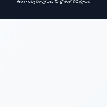
ఉంది - అన్ని మార్పిడులు మీ బ్రౌజర్‌లో నడుస్తాయి.