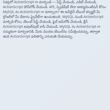
సెకన్లలో ActionScript గా మార్చండి — పేస్ట్ చేయండి, ఎడిట్ చేయండి,
ActionScript డౌన్‌లోడ్ చేయండి. API, స్ప్రెడ్‌షీట్ లేదా డాక్యుమెంటేషన్ కోసం
MySQL ను ActionScript గా మార్చాలా? ఈ ఆన్‌లైన్ టేబుల్ కన్వర్టర్ మీ
బ్రౌజర్‌లో మీ డేటాను ప్రైవేట్‌గా ఉంచుతుంది. MySQL నుండి ActionScript
మార్పిడి కోసం, టేబుల్ పేస్ట్ చేయండి, ఫైల్ అప్‌లోడ్ చేయండి, క్లీన్
ActionScript అవుట్‌పుట్ కాపీ చేయండి. MySQL ను ActionScript గా
నమ్మకంగా మార్చడానికి, మీరు మొదట టేబుల్‌ను సమీక్షించవచ్చు, తర్వాత
తుది ActionScript ఫలితాన్ని ఎగుమతి చేయవచ్చు.