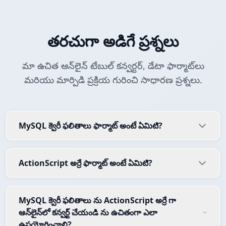
తరచుగా అడిగే ప్రశ్నలు
మా ఉచిత ఆన్‌లైన్ టేబుల్ కన్వర్టర్, డేటా ఫార్మాట్‌లు
మరియు మార్పిడి ప్రక్రియ గురించి సాధారణ ప్రశ్నలు.
MySQL క్వెరీ ఫలితాలు ఫార్మాట్ అంటే ఏమిటి?
ActionScript అర్రే ఫార్మాట్ అంటే ఏమిటి?
MySQL క్వెరీ ఫలితాలు ను ActionScript అర్రే గా
ఆన్‌లైన్‌లో కన్వర్ట్ చేయండి ను ఉచితంగా ఎలా
ఉపయోగించాలి?