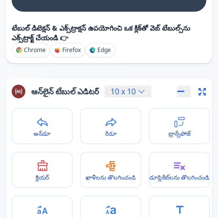
టేబుల్ డిటెక్షన్ & ఎక్స్‌ట్రాక్షన్ ఉపయోగించి ఒక క్లిక్‌తో వెబ్ టేబుల్స్‌ను
ఎక్స్‌ట్రాక్ట్ చేయండి 👉
Chrome
Firefox
Edge
ఆన్‌లైన్ టేబుల్ ఎడిటర్
10
x
10
అన్‌డూ
రీడూ
ట్రాన్స్‌పోజ్
క్లియర్
ఖాళీలను తొలగించండి
డూప్లికేట్‌లను తొలగించండి