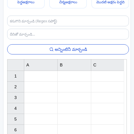
పెద్దఅక్షరాలు
చిన్నఅక్షరాలు
మొదటి అక్షరం పెద్దది
అన్నింటినీ మార్చండి
A
B
C
1

2

3

4

5

6
