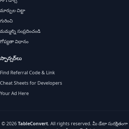
API డాక్స్
మార్పుల చిట్టా
గురించి
మమ్మల్ని సంప్రదించండి
గోప్యతా విధానం
స్పాన్సర్‌లు
Find Referral Code & Link
Cheat Sheets for Developers
Your Ad Here
© 2026
TableConvert
. All rights reserved. మీ డేటా సురక్షితంగా