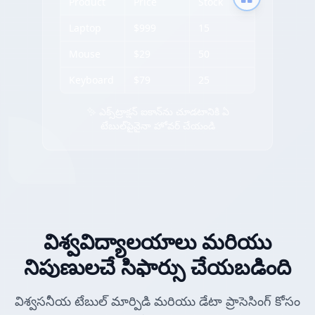
Product
Price
Stock
Laptop
$999
15
Mouse
$29
50
Keyboard
$79
25
✨ ఎక్స్‌ట్రాక్షన్ ఐకాన్‌ను చూడటానికి ఏ
టేబుల్‌పైనైనా హోవర్ చేయండి
విశ్వవిద్యాలయాలు మరియు
నిపుణులచే సిఫార్సు చేయబడింది
విశ్వసనీయ టేబుల్ మార్పిడి మరియు డేటా ప్రాసెసింగ్ కోసం