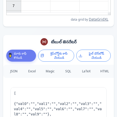
7

DataGridXL
data grid by
టేబుల్ జెనరేటర్
మాకు కాఫీ
క్లిప్‌బోర్డ్‌కు కాపీ
ఫైల్ డౌన్‌లోడ్
కొనండి
చేయండి
చేయండి
JSON
Excel
Magic
SQL
LaTeX
HTML