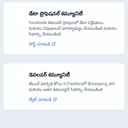
డేటా ప్రొఫెషనల్ కమ్యూనిటీ
Facebook డెవలపర్ గ్రూపులలో డేటా విశ్లేషకులు
మరియు నిపుణులచే భాగస్వామ్యం చేయబడింది మరియు
సిఫార్సు చేయబడింది
పోస్ట్ చూడండి
డెవలపర్ కమ్యూనిటీ
టేబుల్ మార్పిడి కోసం X (Twitter)లో @xiaoying_eth
మరియు ఇతర డెవలపర్లచే సిఫార్సు చేయబడింది
ట్వీట్ చూడండి