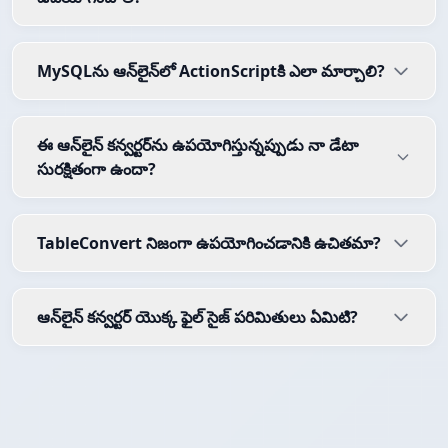
MySQLను ఆన్‌లైన్‌లో ActionScriptకి ఎలా మార్చాలి?
ఈ ఆన్‌లైన్ కన్వర్టర్‌ను ఉపయోగిస్తున్నప్పుడు నా డేటా
సురక్షితంగా ఉందా?
TableConvert నిజంగా ఉపయోగించడానికి ఉచితమా?
ఆన్‌లైన్ కన్వర్టర్ యొక్క ఫైల్ సైజ్ పరిమితులు ఏమిటి?