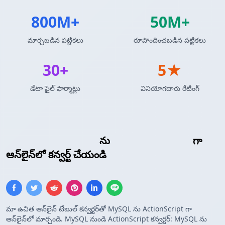
800M+
50M+
మార్చబడిన పట్టికలు
రూపొందించబడిన పట్టికలు
30+
5★
డేటా ఫైల్ ఫార్మాట్లు
వినియోగదారు రేటింగ్
MySQL క్వెరీ ఫలితాలు
ను
ActionScript అర్రే
గా
ఆన్‌లైన్‌లో కన్వర్ట్ చేయండి
మా ఉచిత ఆన్‌లైన్ టేబుల్ కన్వర్టర్‌తో MySQL ను ActionScript గా
ఆన్‌లైన్‌లో మార్చండి. MySQL నుండి ActionScript కన్వర్టర్: MySQL ను