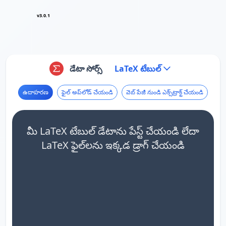
v3.0.1
డేటా సోర్స్
LaTeX టేబుల్
ఉదాహరణ
ఫైల్ అప్‌లోడ్ చేయండి
వెబ్ పేజీ నుండి ఎక్స్‌ట్రాక్ట్ చేయండి
మీ LaTeX టేబుల్ డేటాను పేస్ట్ చేయండి లేదా
LaTeX ఫైల్‌లను ఇక్కడ డ్రాగ్ చేయండి