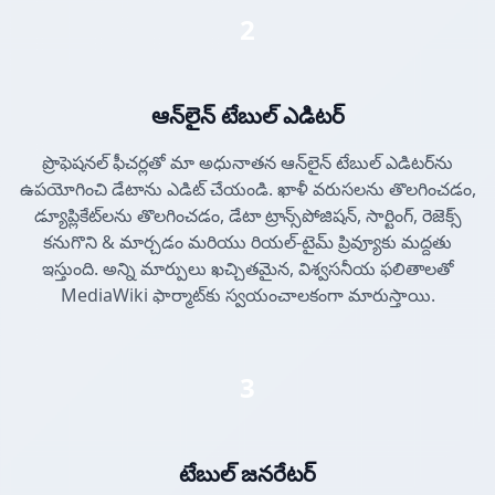
2
ఆన్‌లైన్ టేబుల్ ఎడిటర్
ప్రొఫెషనల్ ఫీచర్లతో మా అధునాతన ఆన్‌లైన్ టేబుల్ ఎడిటర్‌ను
ఉపయోగించి డేటాను ఎడిట్ చేయండి. ఖాళీ వరుసలను తొలగించడం,
డ్యూప్లికేట్‌లను తొలగించడం, డేటా ట్రాన్స్‌పోజిషన్, సార్టింగ్, రెజెక్స్
కనుగొని & మార్చడం మరియు రియల్-టైమ్ ప్రివ్యూకు మద్దతు
ఇస్తుంది. అన్ని మార్పులు ఖచ్చితమైన, విశ్వసనీయ ఫలితాలతో
MediaWiki ఫార్మాట్‌కు స్వయంచాలకంగా మారుస్తాయి.
3
టేబుల్ జనరేటర్