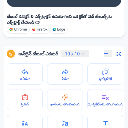
టేబుల్ డిటెక్షన్ & ఎక్స్‌ట్రాక్షన్ ఉపయోగించి ఒక క్లిక్‌తో వెబ్ టేబుల్స్‌ను
ఎక్స్‌ట్రాక్ట్ చేయండి 👉
Chrome
Firefox
Edge
ఆన్‌లైన్ టేబుల్ ఎడిటర్
10
x
10
అన్‌డూ
రీడూ
ట్రాన్స్‌పోజ్
క్లియర్
ఖాళీలను తొలగించండి
డూప్లికేట్‌లను తొలగించండి