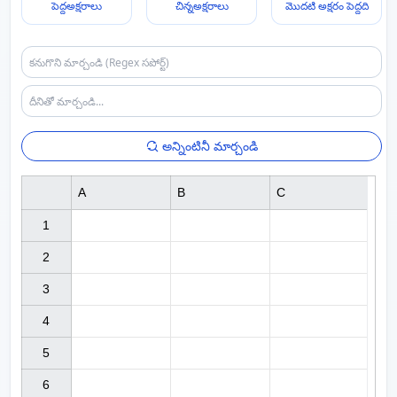
పెద్దఅక్షరాలు
చిన్నఅక్షరాలు
మొదటి అక్షరం పెద్దది
అన్నింటినీ మార్చండి
A
B
C
1

2

3

4

5

6
