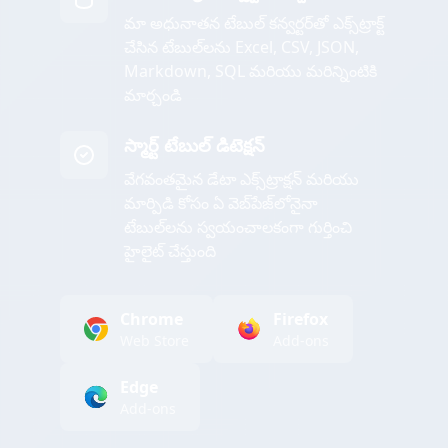
మా అధునాతన టేబుల్ కన్వర్టర్‌తో ఎక్స్‌ట్రాక్ట్
చేసిన టేబుల్‌లను Excel, CSV, JSON,
Markdown, SQL మరియు మరిన్నింటికి
మార్చండి
స్మార్ట్ టేబుల్ డిటెక్షన్
వేగవంతమైన డేటా ఎక్స్‌ట్రాక్షన్ మరియు
మార్పిడి కోసం ఏ వెబ్‌పేజ్‌లోనైనా
టేబుల్‌లను స్వయంచాలకంగా గుర్తించి
హైలైట్ చేస్తుంది
Chrome
Firefox
Web Store
Add-ons
Edge
Add-ons