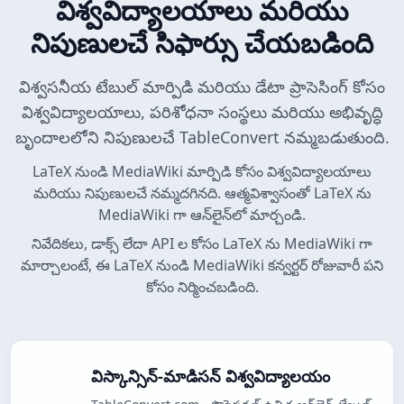
విశ్వవిద్యాలయాలు మరియు
నిపుణులచే సిఫార్సు చేయబడింది
విశ్వసనీయ టేబుల్ మార్పిడి మరియు డేటా ప్రాసెసింగ్ కోసం
విశ్వవిద్యాలయాలు, పరిశోధనా సంస్థలు మరియు అభివృద్ధి
బృందాలలోని నిపుణులచే TableConvert నమ్మబడుతుంది.
LaTeX నుండి MediaWiki మార్పిడి కోసం విశ్వవిద్యాలయాలు
మరియు నిపుణులచే నమ్మదగినది. ఆత్మవిశ్వాసంతో LaTeX ను
MediaWiki గా ఆన్‌లైన్‌లో మార్చండి.
నివేదికలు, డాక్స్ లేదా API ల కోసం LaTeX ను MediaWiki గా
మార్చాలంటే, ఈ LaTeX నుండి MediaWiki కన్వర్టర్ రోజువారీ పని
కోసం నిర్మించబడింది.
విస్కాన్సిన్-మాడిసన్ విశ్వవిద్యాలయం