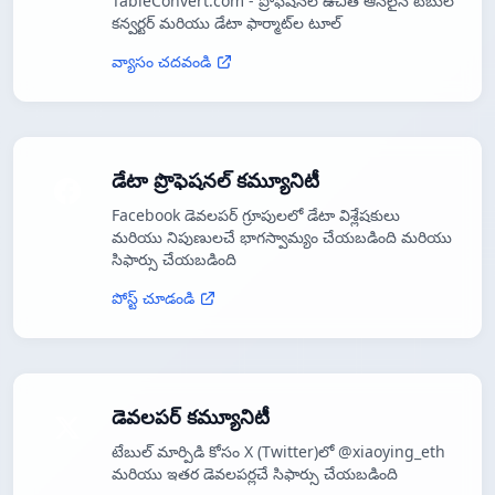
TableConvert.com - ప్రొఫెషనల్ ఉచిత ఆన్‌లైన్ టేబుల్
కన్వర్టర్ మరియు డేటా ఫార్మాట్‌ల టూల్
వ్యాసం చదవండి
డేటా ప్రొఫెషనల్ కమ్యూనిటీ
Facebook డెవలపర్ గ్రూపులలో డేటా విశ్లేషకులు
మరియు నిపుణులచే భాగస్వామ్యం చేయబడింది మరియు
సిఫార్సు చేయబడింది
పోస్ట్ చూడండి
డెవలపర్ కమ్యూనిటీ
టేబుల్ మార్పిడి కోసం X (Twitter)లో @xiaoying_eth
మరియు ఇతర డెవలపర్లచే సిఫార్సు చేయబడింది