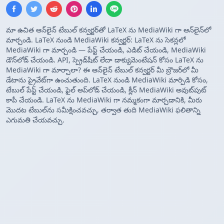
మా ఉచిత ఆన్‌లైన్ టేబుల్ కన్వర్టర్‌తో LaTeX ను MediaWiki గా ఆన్‌లైన్‌లో
మార్చండి. LaTeX నుండి MediaWiki కన్వర్టర్: LaTeX ను సెకన్లలో
MediaWiki గా మార్చండి — పేస్ట్ చేయండి, ఎడిట్ చేయండి, MediaWiki
డౌన్‌లోడ్ చేయండి. API, స్ప్రెడ్‌షీట్ లేదా డాక్యుమెంటేషన్ కోసం LaTeX ను
MediaWiki గా మార్చాలా? ఈ ఆన్‌లైన్ టేబుల్ కన్వర్టర్ మీ బ్రౌజర్‌లో మీ
డేటాను ప్రైవేట్‌గా ఉంచుతుంది. LaTeX నుండి MediaWiki మార్పిడి కోసం,
టేబుల్ పేస్ట్ చేయండి, ఫైల్ అప్‌లోడ్ చేయండి, క్లీన్ MediaWiki అవుట్‌పుట్
కాపీ చేయండి. LaTeX ను MediaWiki గా నమ్మకంగా మార్చడానికి, మీరు
మొదట టేబుల్‌ను సమీక్షించవచ్చు, తర్వాత తుది MediaWiki ఫలితాన్ని
ఎగుమతి చేయవచ్చు.