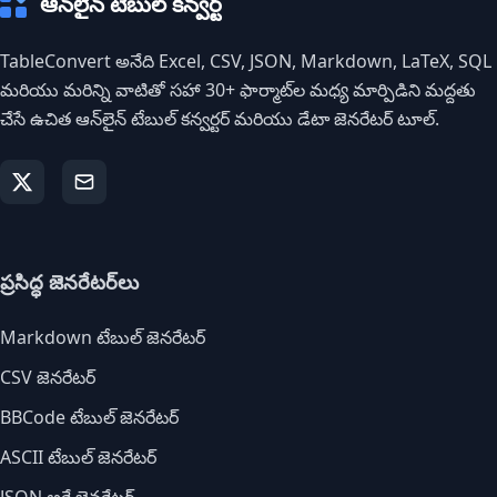
ఆన్‌లైన్ టేబుల్ కన్వర్ట్
TableConvert అనేది Excel, CSV, JSON, Markdown, LaTeX, SQL
మరియు మరిన్ని వాటితో సహా 30+ ఫార్మాట్‌ల మధ్య మార్పిడిని మద్దతు
చేసే ఉచిత ఆన్‌లైన్ టేబుల్ కన్వర్టర్ మరియు డేటా జెనరేటర్ టూల్.
ప్రసిద్ధ జెనరేటర్‌లు
Markdown టేబుల్ జెనరేటర్
CSV జెనరేటర్
BBCode టేబుల్ జెనరేటర్
ASCII టేబుల్ జెనరేటర్