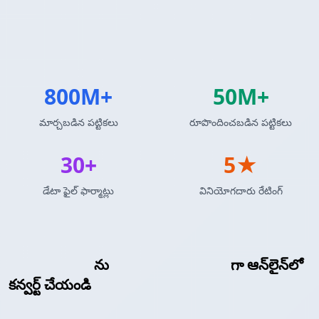
800M+
50M+
మార్చబడిన పట్టికలు
రూపొందించబడిన పట్టికలు
30+
5★
డేటా ఫైల్ ఫార్మాట్లు
వినియోగదారు రేటింగ్
LaTeX టేబుల్
ను
MediaWiki టేబుల్
గా ఆన్‌లైన్‌లో
కన్వర్ట్ చేయండి