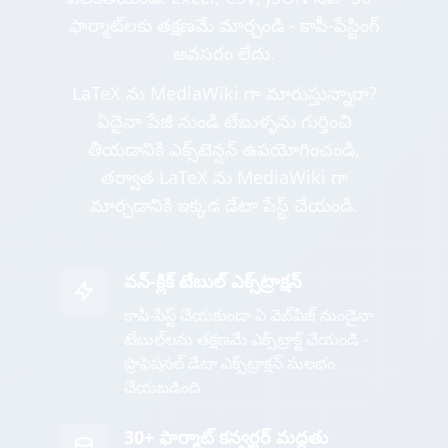
ఫార్మాట్‌లకు తక్షణమే మార్చండి - కాపీ-పేస్టింగ్
అవసరం లేదు.
LaTeX ను MediaWiki గా మారుస్తున్నారా?
ఏదైనా పేజీ నుండి టేబుళ్ళను గుర్తించి
తీయడానికి ఎక్స్‌టెన్షన్ ఉపయోగించండి,
తర్వాత LaTeX ను MediaWiki గా
మార్చడానికి ఇక్కడ డేటా పేస్ట్ చేయండి.
వన్-క్లిక్ టేబుల్ ఎక్స్‌ట్రాక్షన్
కాపీ-పేస్ట్ చేయకుండా ఏ వెబ్‌పేజ్ నుండైనా
టేబుల్‌లను తక్షణమే ఎక్స్‌ట్రాక్ట్ చేయండి -
ప్రొఫెషనల్ డేటా ఎక్స్‌ట్రాక్షన్ సులభం
చేయబడింది
30+ ఫార్మాట్ కన్వర్టర్ మద్దతు