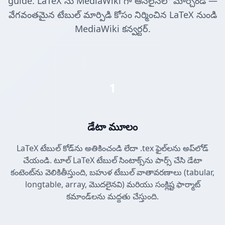
guide. LaTeX ను MediaWiki గా ఆన్‌లైన్‌లో మార్చండి —
వేగవంతమైన టేబుల్ మార్పిడి కోసం నిర్మించిన LaTeX నుండి
MediaWiki కన్వర్టర్.
1
డేటా మూలం
LaTeX టేబుల్ కోడ్‌ను అతికించండి లేదా .tex ఫైల్‌లను అప్‌లోడ్
చేయండి. టూల్ LaTeX టేబుల్ సింటాక్స్‌ను పార్స్ చేసి డేటా
కంటెంట్‌ను వెలికితీస్తుంది, బహుళ టేబుల్ వాతావరణాలు (tabular,
longtable, array, మొదలైనవి) మరియు సంక్లిష్ట ఫార్మాట్
కమాండ్‌లను మద్దతు చేస్తుంది.