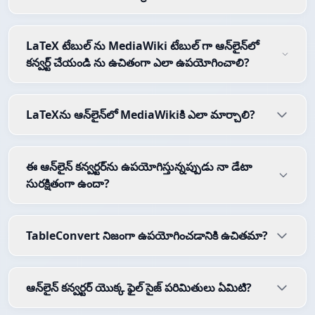
LaTeX టేబుల్ ను MediaWiki టేబుల్ గా ఆన్‌లైన్‌లో
కన్వర్ట్ చేయండి ను ఉచితంగా ఎలా ఉపయోగించాలి?
LaTeXను ఆన్‌లైన్‌లో MediaWikiకి ఎలా మార్చాలి?
ఈ ఆన్‌లైన్ కన్వర్టర్‌ను ఉపయోగిస్తున్నప్పుడు నా డేటా
సురక్షితంగా ఉందా?
TableConvert నిజంగా ఉపయోగించడానికి ఉచితమా?
ఆన్‌లైన్ కన్వర్టర్ యొక్క ఫైల్ సైజ్ పరిమితులు ఏమిటి?