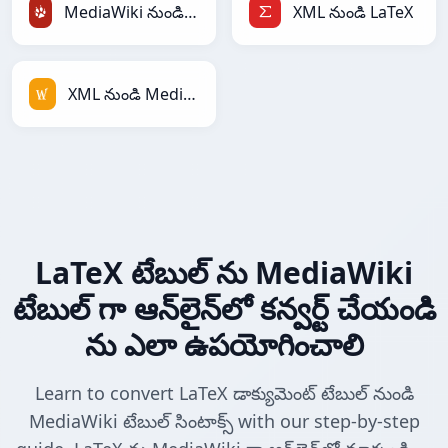
MediaWiki నుండి TracWiki
XML నుండి LaTeX
XML నుండి MediaWiki
LaTeX టేబుల్ ను MediaWiki
టేబుల్ గా ఆన్‌లైన్‌లో కన్వర్ట్ చేయండి
ను ఎలా ఉపయోగించాలి
Learn to convert LaTeX డాక్యుమెంట్ టేబుల్ నుండి
MediaWiki టేబుల్ సింటాక్స్ with our step-by-step