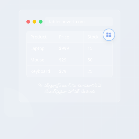
tableconvert.com
Product
Price
Stock
Laptop
$999
15
Mouse
$29
50
Keyboard
$79
25
✨ ఎక్స్‌ట్రాక్షన్ ఐకాన్‌ను చూడటానికి ఏ
టేబుల్‌పైనైనా హోవర్ చేయండి