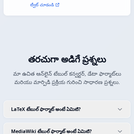
ట్వీట్ చూడండి
తరచుగా అడిగే ప్రశ్నలు
మా ఉచిత ఆన్‌లైన్ టేబుల్ కన్వర్టర్, డేటా ఫార్మాట్‌లు
మరియు మార్పిడి ప్రక్రియ గురించి సాధారణ ప్రశ్నలు.
LaTeX టేబుల్ ఫార్మాట్ అంటే ఏమిటి?
MediaWiki టేబుల్ ఫార్మాట్ అంటే ఏమిటి?