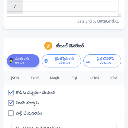
7

DataGridXL
data grid by
టేబుల్ జెనరేటర్
మాకు కాఫీ
క్లిప్‌బోర్డ్‌కు కాపీ
ఫైల్ డౌన్‌లోడ్
కొనండి
చేయండి
చేయండి
JSON
Excel
Magic
SQL
LaTeX
HTML
కోడ్‌ను చిన్నదిగా చేయండి
హెడర్ మార్కప్
సార్ట్ చేయగలిగేది