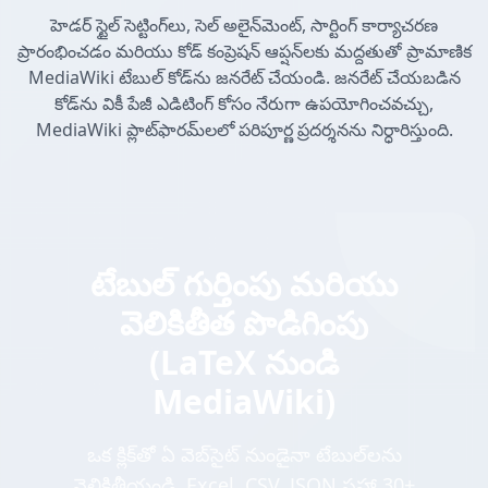
హెడర్ స్టైల్ సెట్టింగ్‌లు, సెల్ అలైన్‌మెంట్, సార్టింగ్ కార్యాచరణ
ప్రారంభించడం మరియు కోడ్ కంప్రెషన్ ఆప్షన్‌లకు మద్దతుతో ప్రామాణిక
MediaWiki టేబుల్ కోడ్‌ను జనరేట్ చేయండి. జనరేట్ చేయబడిన
కోడ్‌ను వికీ పేజీ ఎడిటింగ్ కోసం నేరుగా ఉపయోగించవచ్చు,
MediaWiki ప్లాట్‌ఫారమ్‌లలో పరిపూర్ణ ప్రదర్శనను నిర్ధారిస్తుంది.
టేబుల్ గుర్తింపు మరియు
వెలికితీత పొడిగింపు
(LaTeX నుండి
MediaWiki)
ఒక క్లిక్‌తో ఏ వెబ్‌సైట్ నుండైనా టేబుల్‌లను
వెలికితీయండి. Excel, CSV, JSON సహా 30+