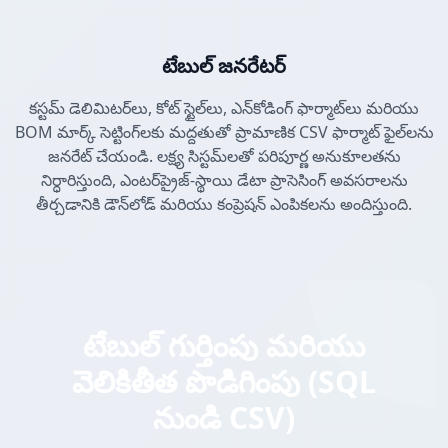
టేబుల్ జనరేటర్
కస్టమ్ డెలిమిటర్‌లు, కోట్ స్టైల్‌లు, ఎన్‌కోడింగ్ ఫార్మాట్‌లు మరియు
BOM మార్క్ సెట్టింగ్‌లకు మద్దతుతో ప్రామాణిక CSV ఫార్మాట్ ఫైల్‌లను
జనరేట్ చేయండి. లక్ష్య సిస్టమ్‌లతో పరిపూర్ణ అనుకూలతను
నిర్ధారిస్తుంది, ఎంటర్‌ప్రైజ్-స్థాయి డేటా ప్రాసెసింగ్ అవసరాలను
తీర్చడానికి డౌన్‌లోడ్ మరియు కంప్రెషన్ ఎంపికలను అందిస్తుంది.
టేబుల్ గుర్తింపు మరియు
వెలికితీత పొడిగింపు (SQL
నుండి CSV)