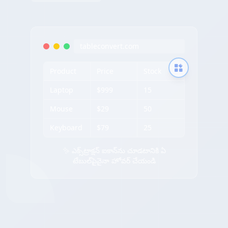
tableconvert.com
Product
Price
Stock
Laptop
$999
15
Mouse
$29
50
Keyboard
$79
25
✨ ఎక్స్‌ట్రాక్షన్ ఐకాన్‌ను చూడటానికి ఏ
టేబుల్‌పైనైనా హోవర్ చేయండి