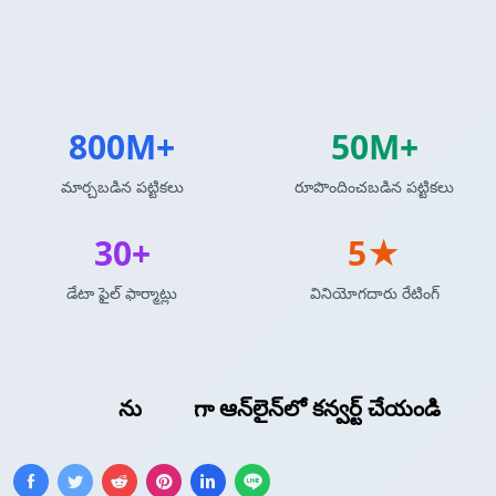
800M+
50M+
మార్చబడిన పట్టికలు
రూపొందించబడిన పట్టికలు
30+
5★
డేటా ఫైల్ ఫార్మాట్లు
వినియోగదారు రేటింగ్
SQL ఇన్సర్ట్
ను
CSV
గా ఆన్‌లైన్‌లో కన్వర్ట్ చేయండి