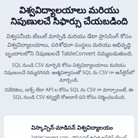
విశ్వవిద్యాలయాలు మరియు
నిపుణులచే సిఫార్సు చేయబడింది
విశ్వసనీయ టేబుల్ మార్పిడి మరియు డేటా ప్రాసెసింగ్ కోసం
విశ్వవిద్యాలయాలు, పరిశోధనా సంస్థలు మరియు అభివృద్ధి
బృందాలలోని నిపుణులచే TableConvert నమ్మబడుతుంది.
SQL నుండి CSV మార్పిడి కోసం విశ్వవిద్యాలయాలు మరియు
నిపుణులచే నమ్మదగినది. ఆత్మవిశ్వాసంతో SQL ను CSV గా ఆన్‌లైన్‌లో
మార్చండి.
నివేదికలు, డాక్స్ లేదా API ల కోసం SQL ను CSV గా మార్చాలంటే, ఈ
SQL నుండి CSV కన్వర్టర్ రోజువారీ పని కోసం నిర్మించబడింది.
విస్కాన్సిన్-మాడిసన్ విశ్వవిద్యాలయం
TableConvert.com - ప్రొఫెషనల్ ఉచిత ఆన్‌లైన్ టేబుల్