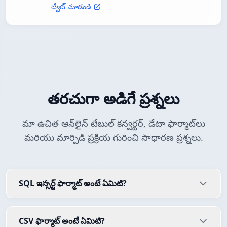
ట్వీట్ చూడండి
తరచుగా అడిగే ప్రశ్నలు
మా ఉచిత ఆన్‌లైన్ టేబుల్ కన్వర్టర్, డేటా ఫార్మాట్‌లు
మరియు మార్పిడి ప్రక్రియ గురించి సాధారణ ప్రశ్నలు.
SQL ఇన్సర్ట్ ఫార్మాట్ అంటే ఏమిటి?
CSV ఫార్మాట్ అంటే ఏమిటి?