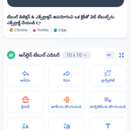
టేబుల్ డిటెక్షన్ & ఎక్స్‌ట్రాక్షన్ ఉపయోగించి ఒక క్లిక్‌తో వెబ్ టేబుల్స్‌ను
ఎక్స్‌ట్రాక్ట్ చేయండి 👉
Chrome
Firefox
Edge
ఆన్‌లైన్ టేబుల్ ఎడిటర్
10
x
10
అన్‌డూ
రీడూ
ట్రాన్స్‌పోజ్
క్లియర్
ఖాళీలను తొలగించండి
డూప్లికేట్‌లను తొలగించండి