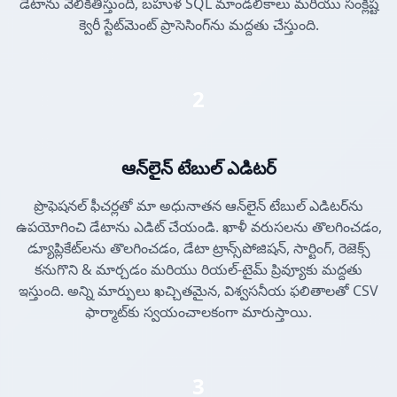
డేటాను వెలికితీస్తుంది, బహుళ SQL మాండలికాలు మరియు సంక్లిష్ట
క్వెరీ స్టేట్‌మెంట్ ప్రాసెసింగ్‌ను మద్దతు చేస్తుంది.
2
ఆన్‌లైన్ టేబుల్ ఎడిటర్
ప్రొఫెషనల్ ఫీచర్లతో మా అధునాతన ఆన్‌లైన్ టేబుల్ ఎడిటర్‌ను
ఉపయోగించి డేటాను ఎడిట్ చేయండి. ఖాళీ వరుసలను తొలగించడం,
డ్యూప్లికేట్‌లను తొలగించడం, డేటా ట్రాన్స్‌పోజిషన్, సార్టింగ్, రెజెక్స్
కనుగొని & మార్చడం మరియు రియల్-టైమ్ ప్రివ్యూకు మద్దతు
ఇస్తుంది. అన్ని మార్పులు ఖచ్చితమైన, విశ్వసనీయ ఫలితాలతో CSV
ఫార్మాట్‌కు స్వయంచాలకంగా మారుస్తాయి.
3