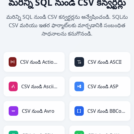
మరిన్ని SQL నుండి CSV కన్వర్టర్లు
మరిన్ని SQL నుండి CSV కన్వర్టర్లను అన్వేషించండి. SQLను
CSV మరియు ఇతర ఫార్మాట్‌లకు మార్చడానికి సంబంధిత
సాధనాలను కనుగొనండి.
CSV నుండి ActionScript
CSV నుండి ASCII
CSV నుండి AsciiDoc
CSV నుండి ASP
CSV నుండి Avro
CSV నుండి BBCode