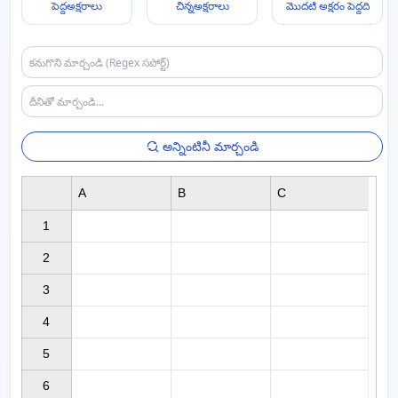
పెద్దఅక్షరాలు
చిన్నఅక్షరాలు
మొదటి అక్షరం పెద్దది
అన్నింటినీ మార్చండి
A
B
C
1

2

3

4

5

6
