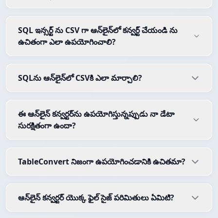
SQL ఇన్సర్ట్ ను CSV గా ఆన్‌లైన్‌లో కన్వర్ట్ చేయండి ను
ఉచితంగా ఎలా ఉపయోగించాలి?
SQLను ఆన్‌లైన్‌లో CSVకి ఎలా మార్చాలి?
ఈ ఆన్‌లైన్ కన్వర్టర్‌ను ఉపయోగిస్తున్నప్పుడు నా డేటా
సురక్షితంగా ఉందా?
TableConvert నిజంగా ఉపయోగించడానికి ఉచితమా?
ఆన్‌లైన్ కన్వర్టర్ యొక్క ఫైల్ సైజ్ పరిమితులు ఏమిటి?