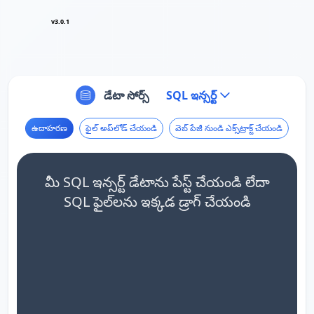
v3.0.1
డేటా సోర్స్
SQL ఇన్సర్ట్
ఉదాహరణ
ఫైల్ అప్‌లోడ్ చేయండి
వెబ్ పేజీ నుండి ఎక్స్‌ట్రాక్ట్ చేయండి
మీ SQL ఇన్సర్ట్ డేటాను పేస్ట్ చేయండి లేదా
SQL ఫైల్‌లను ఇక్కడ డ్రాగ్ చేయండి