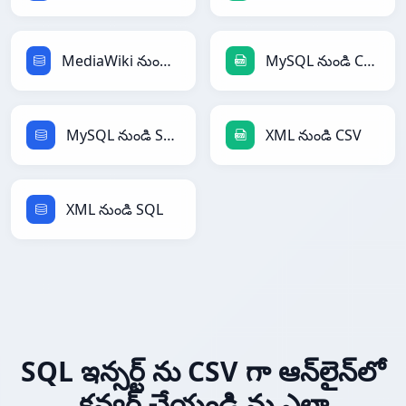
MediaWiki నుండి SQL
MySQL నుండి CSV
MySQL నుండి SQL
XML నుండి CSV
XML నుండి SQL
SQL ఇన్సర్ట్ ను CSV గా ఆన్‌లైన్‌లో
కన్వర్ట్ చేయండి ను ఎలా