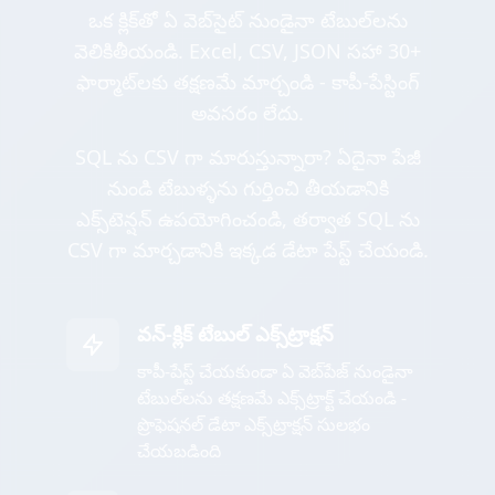
ఒక క్లిక్‌తో ఏ వెబ్‌సైట్ నుండైనా టేబుల్‌లను
వెలికితీయండి. Excel, CSV, JSON సహా 30+
ఫార్మాట్‌లకు తక్షణమే మార్చండి - కాపీ-పేస్టింగ్
అవసరం లేదు.
SQL ను CSV గా మారుస్తున్నారా? ఏదైనా పేజీ
నుండి టేబుళ్ళను గుర్తించి తీయడానికి
ఎక్స్‌టెన్షన్ ఉపయోగించండి, తర్వాత SQL ను
CSV గా మార్చడానికి ఇక్కడ డేటా పేస్ట్ చేయండి.
వన్-క్లిక్ టేబుల్ ఎక్స్‌ట్రాక్షన్
కాపీ-పేస్ట్ చేయకుండా ఏ వెబ్‌పేజ్ నుండైనా
టేబుల్‌లను తక్షణమే ఎక్స్‌ట్రాక్ట్ చేయండి -
ప్రొఫెషనల్ డేటా ఎక్స్‌ట్రాక్షన్ సులభం
చేయబడింది