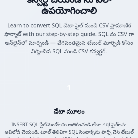
ఉపయోగించాలి
Learn to convert SQL డేటా ఫైల్ నుండి CSV ప్రామాణిక
ఫార్మాట్ with our step-by-step guide. SQL ను CSV గా
ఆన్‌లైన్‌లో మార్చండి — వేగవంతమైన టేబుల్ మార్పిడి కోసం
నిర్మించిన SQL నుండి CSV కన్వర్టర్.
1
డేటా మూలం
INSERT SQL స్టేట్‌మెంట్‌లను అతికించండి లేదా .sql ఫైల్‌లను
అప్‌లోడ్ చేయండి. టూల్ తెలివిగా SQL సింటాక్స్‌ను పార్స్ చేసి టేబుల్