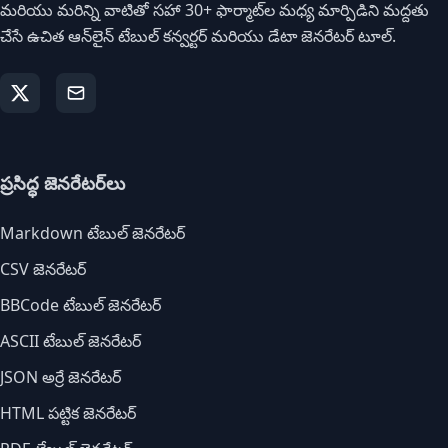
మరియు మరిన్ని వాటితో సహా 30+ ఫార్మాట్‌ల మధ్య మార్పిడిని మద్దతు
చేసే ఉచిత ఆన్‌లైన్ టేబుల్ కన్వర్టర్ మరియు డేటా జెనరేటర్ టూల్.
ప్రసిద్ధ జెనరేటర్‌లు
Markdown టేబుల్ జెనరేటర్
CSV జెనరేటర్
BBCode టేబుల్ జెనరేటర్
ASCII టేబుల్ జెనరేటర్
JSON అర్రే జెనరేటర్
HTML పట్టిక జెనరేటర్