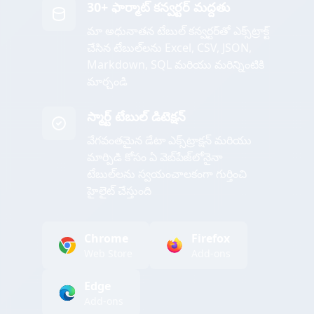
30+ ఫార్మాట్ కన్వర్టర్ మద్దతు
మా అధునాతన టేబుల్ కన్వర్టర్‌తో ఎక్స్‌ట్రాక్ట్
చేసిన టేబుల్‌లను Excel, CSV, JSON,
Markdown, SQL మరియు మరిన్నింటికి
మార్చండి
స్మార్ట్ టేబుల్ డిటెక్షన్
వేగవంతమైన డేటా ఎక్స్‌ట్రాక్షన్ మరియు
మార్పిడి కోసం ఏ వెబ్‌పేజ్‌లోనైనా
టేబుల్‌లను స్వయంచాలకంగా గుర్తించి
హైలైట్ చేస్తుంది
Chrome
Firefox
Web Store
Add-ons
Edge
Add-ons