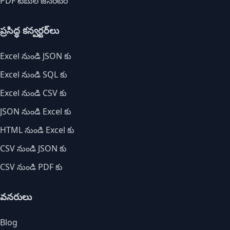
PDF టేబుల్ జెనరేటర్
ప్రసిద్ధ కన్వర్టర్‌లు
Excel నుండి JSON కు
Excel నుండి SQL కు
Excel నుండి CSV కు
JSON నుండి Excel కు
HTML నుండి Excel కు
CSV నుండి JSON కు
CSV నుండి PDF కు
వనరులు
Blog