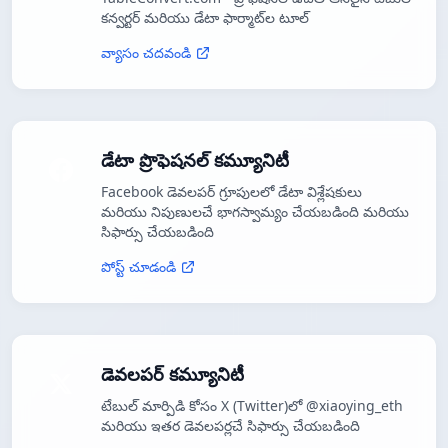
కన్వర్టర్ మరియు డేటా ఫార్మాట్‌ల టూల్
వ్యాసం చదవండి
డేటా ప్రొఫెషనల్ కమ్యూనిటీ
Facebook డెవలపర్ గ్రూపులలో డేటా విశ్లేషకులు
మరియు నిపుణులచే భాగస్వామ్యం చేయబడింది మరియు
సిఫార్సు చేయబడింది
పోస్ట్ చూడండి
డెవలపర్ కమ్యూనిటీ
టేబుల్ మార్పిడి కోసం X (Twitter)లో @xiaoying_eth
మరియు ఇతర డెవలపర్లచే సిఫార్సు చేయబడింది