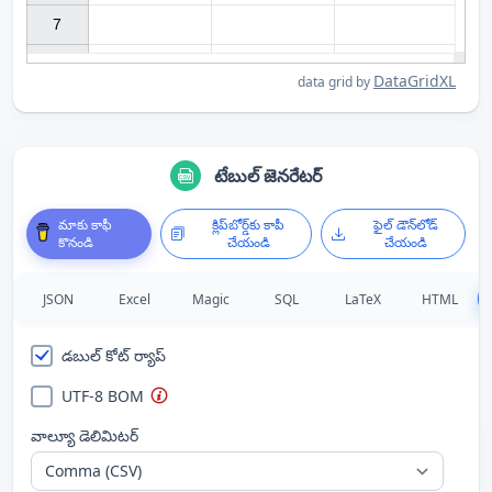
7

DataGridXL
data grid by
టేబుల్ జెనరేటర్
మాకు కాఫీ
క్లిప్‌బోర్డ్‌కు కాపీ
ఫైల్ డౌన్‌లోడ్
కొనండి
చేయండి
చేయండి
JSON
Excel
Magic
SQL
LaTeX
HTML
డబుల్ కోట్ ర్యాప్
UTF-8 BOM
వాల్యూ డెలిమిటర్