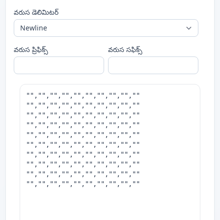
వరుస డెలిమిటర్
వరుస ప్రిఫిక్స్
వరుస సఫిక్స్