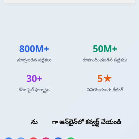
800M+
50M+
మార్చబడిన పట్టికలు
రూపొందించబడిన పట్టికలు
30+
5★
డేటా ఫైల్ ఫార్మాట్లు
వినియోగదారు రేటింగ్
JSON అర్రే
ను
CSV
గా ఆన్‌లైన్‌లో కన్వర్ట్ చేయండి