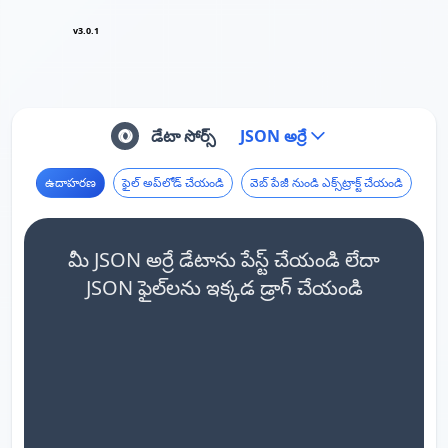
v3.0.1
డేటా సోర్స్
JSON అర్రే
ఉదాహరణ
ఫైల్ అప్‌లోడ్ చేయండి
వెబ్ పేజీ నుండి ఎక్స్‌ట్రాక్ట్ చేయండి
మీ JSON అర్రే డేటాను పేస్ట్ చేయండి లేదా
JSON ఫైల్‌లను ఇక్కడ డ్రాగ్ చేయండి