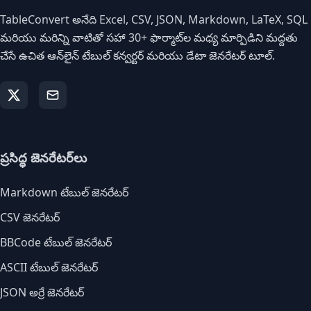
TableConvert అనేది Excel, CSV, JSON, Markdown, LaTeX, SQL
మరియు మరిన్ని వాటితో సహా 30+ ఫార్మాట్‌ల మధ్య మార్పిడిని మద్దతు
చేసే ఉచిత ఆన్‌లైన్ టేబుల్ కన్వర్టర్ మరియు డేటా జెనరేటర్ టూల్.
ప్రసిద్ధ జెనరేటర్‌లు
Markdown టేబుల్ జెనరేటర్
CSV జెనరేటర్
BBCode టేబుల్ జెనరేటర్
ASCII టేబుల్ జెనరేటర్
JSON అర్రే జెనరేటర్