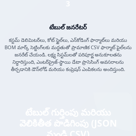
3
టేబుల్ జనరేటర్
కస్టమ్ డెలిమిటర్‌లు, కోట్ స్టైల్‌లు, ఎన్‌కోడింగ్ ఫార్మాట్‌లు మరియు
BOM మార్క్ సెట్టింగ్‌లకు మద్దతుతో ప్రామాణిక CSV ఫార్మాట్ ఫైల్‌లను
జనరేట్ చేయండి. లక్ష్య సిస్టమ్‌లతో పరిపూర్ణ అనుకూలతను
నిర్ధారిస్తుంది, ఎంటర్‌ప్రైజ్-స్థాయి డేటా ప్రాసెసింగ్ అవసరాలను
తీర్చడానికి డౌన్‌లోడ్ మరియు కంప్రెషన్ ఎంపికలను అందిస్తుంది.
టేబుల్ గుర్తింపు మరియు
వెలికితీత పొడిగింపు (JSON
నుండి CSV)