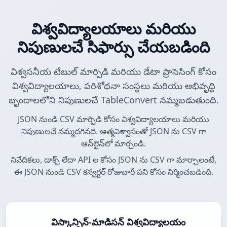
విశ్వవిద్యాలయాలు మరియు
నిపుణులచే సిఫార్సు చేయబడింది
విశ్వసనీయ టేబుల్ మార్పిడి మరియు డేటా ప్రాసెసింగ్ కోసం
విశ్వవిద్యాలయాలు, పరిశోధనా సంస్థలు మరియు అభివృద్ధి
బృందాలలోని నిపుణులచే TableConvert నమ్మబడుతుంది.
JSON నుండి CSV మార్పిడి కోసం విశ్వవిద్యాలయాలు మరియు
నిపుణులచే నమ్మదగినది. ఆత్మవిశ్వాసంతో JSON ను CSV గా
ఆన్‌లైన్‌లో మార్చండి.
నివేదికలు, డాక్స్ లేదా API ల కోసం JSON ను CSV గా మార్చాలంటే,
ఈ JSON నుండి CSV కన్వర్టర్ రోజువారీ పని కోసం నిర్మించబడింది.
విస్కాన్సిన్-మాడిసన్ విశ్వవిద్యాలయం