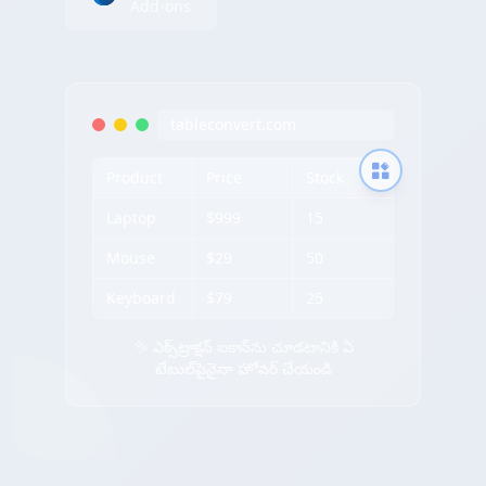
Add-ons
tableconvert.com
Product
Price
Stock
Laptop
$999
15
Mouse
$29
50
Keyboard
$79
25
✨ ఎక్స్‌ట్రాక్షన్ ఐకాన్‌ను చూడటానికి ఏ
టేబుల్‌పైనైనా హోవర్ చేయండి