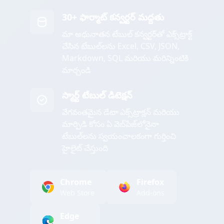
30+ ఫార్మాట్ కన్వర్టర్ మద్దతు
మా అధునాతన టేబుల్ కన్వర్టర్‌తో ఎక్స్‌ట్రాక్ట్
చేసిన టేబుల్‌లను Excel, CSV, JSON,
Markdown, SQL మరియు మరిన్నింటికి
మార్చండి
స్మార్ట్ టేబుల్ డిటెక్షన్
వేగవంతమైన డేటా ఎక్స్‌ట్రాక్షన్ మరియు
మార్పిడి కోసం ఏ వెబ్‌పేజ్‌లోనైనా
టేబుల్‌లను స్వయంచాలకంగా గుర్తించి
హైలైట్ చేస్తుంది
Chrome
Firefox
Web Store
Add-ons
Edge