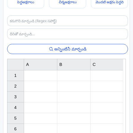
పెద్దఅక్షరాలు
చిన్నఅక్షరాలు
మొదటి అక్షరం పెద్దది
అన్నింటినీ మార్చండి
A
B
C
1

2

3

4

5

6
