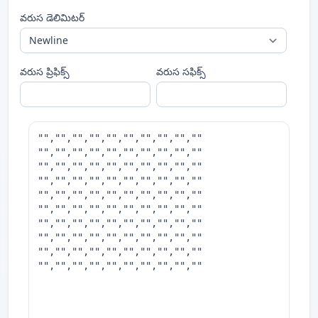
వరుస డెలిమిటర్
వరుస ప్రిఫిక్స్
వరుస సఫిక్స్