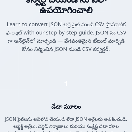
ఉపయోగించాలి
Learn to convert JSON అర్రే ఫైల్ నుండి CSV ప్రామాణిక
ఫార్మాట్ with our step-by-step guide. JSON ను CSV
గా ఆన్‌లైన్‌లో మార్చండి — వేగవంతమైన టేబుల్ మార్పిడి
కోసం నిర్మించిన JSON నుండి CSV కన్వర్టర్.
1
డేటా మూలం
JSON ఫైల్‌లను అప్‌లోడ్ చేయండి లేదా JSON అర్రేలను అతికించండి.
ఆబ్జెక్ట్ అర్రేలు, నెస్టెడ్ నిర్మాణాలు మరియు సంక్లిష్ట డేటా రకాల