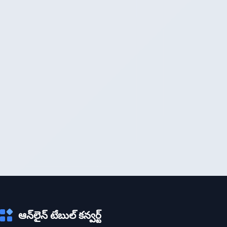
ఆన్‌లైన్ టేబుల్ కన్వర్ట్