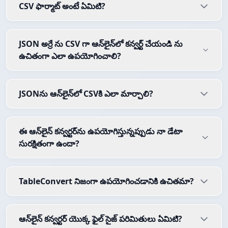
CSV ఫార్మాట్ అంటే ఏమిటి?
JSON అర్రే ను CSV గా ఆన్‌లైన్‌లో కన్వర్ట్ చేయండి ను
ఉచితంగా ఎలా ఉపయోగించాలి?
JSONను ఆన్‌లైన్‌లో CSVకి ఎలా మార్చాలి?
ఈ ఆన్‌లైన్ కన్వర్టర్‌ను ఉపయోగిస్తున్నప్పుడు నా డేటా
సురక్షితంగా ఉందా?
TableConvert నిజంగా ఉపయోగించడానికి ఉచితమా?
ఆన్‌లైన్ కన్వర్టర్ యొక్క ఫైల్ సైజ్ పరిమితులు ఏమిటి?