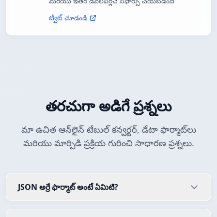
మరియు ఇతర డెవలపర్లచే సిఫార్సు చేయబడింది
ట్వీట్ చూడండి
తరచుగా అడిగే ప్రశ్నలు
మా ఉచిత ఆన్‌లైన్ టేబుల్ కన్వర్టర్, డేటా ఫార్మాట్‌లు
మరియు మార్పిడి ప్రక్రియ గురించి సాధారణ ప్రశ్నలు.
JSON అర్రే ఫార్మాట్ అంటే ఏమిటి?