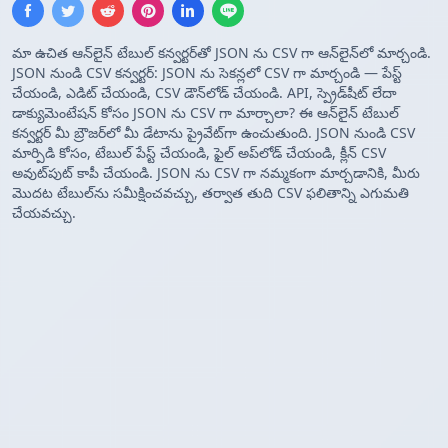
మా ఉచిత ఆన్‌లైన్ టేబుల్ కన్వర్టర్‌తో JSON ను CSV గా ఆన్‌లైన్‌లో మార్చండి.
JSON నుండి CSV కన్వర్టర్: JSON ను సెకన్లలో CSV గా మార్చండి — పేస్ట్
చేయండి, ఎడిట్ చేయండి, CSV డౌన్‌లోడ్ చేయండి. API, స్ప్రెడ్‌షీట్ లేదా
డాక్యుమెంటేషన్ కోసం JSON ను CSV గా మార్చాలా? ఈ ఆన్‌లైన్ టేబుల్
కన్వర్టర్ మీ బ్రౌజర్‌లో మీ డేటాను ప్రైవేట్‌గా ఉంచుతుంది. JSON నుండి CSV
మార్పిడి కోసం, టేబుల్ పేస్ట్ చేయండి, ఫైల్ అప్‌లోడ్ చేయండి, క్లీన్ CSV
అవుట్‌పుట్ కాపీ చేయండి. JSON ను CSV గా నమ్మకంగా మార్చడానికి, మీరు
మొదట టేబుల్‌ను సమీక్షించవచ్చు, తర్వాత తుది CSV ఫలితాన్ని ఎగుమతి
చేయవచ్చు.