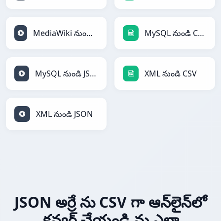
MediaWiki నుండి JSON
MySQL నుండి CSV
MySQL నుండి JSON
XML నుండి CSV
XML నుండి JSON
JSON అర్రే ను CSV గా ఆన్‌లైన్‌లో
కన్వర్ట్ చేయండి ను ఎలా