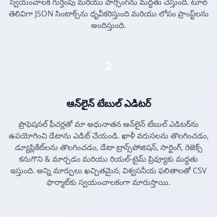
స్వయంచాలక గుర్తింపు మరియు పార్సింగ్‌ను మద్దతు చేస్తుంది. టూల్
తెలివిగా JSON సింటాక్స్‌ను ధృవీకరిస్తుంది మరియు లోపం ప్రాంప్ట్‌లను
అందిస్తుంది.
2
ఆన్‌లైన్ టేబుల్ ఎడిటర్
ప్రొఫెషనల్ ఫీచర్లతో మా అధునాతన ఆన్‌లైన్ టేబుల్ ఎడిటర్‌ను
ఉపయోగించి డేటాను ఎడిట్ చేయండి. ఖాళీ వరుసలను తొలగించడం,
డ్యూప్లికేట్‌లను తొలగించడం, డేటా ట్రాన్స్‌పోజిషన్, సార్టింగ్, రెజెక్స్
కనుగొని & మార్చడం మరియు రియల్-టైమ్ ప్రివ్యూకు మద్దతు
ఇస్తుంది. అన్ని మార్పులు ఖచ్చితమైన, విశ్వసనీయ ఫలితాలతో CSV
ఫార్మాట్‌కు స్వయంచాలకంగా మారుస్తాయి.