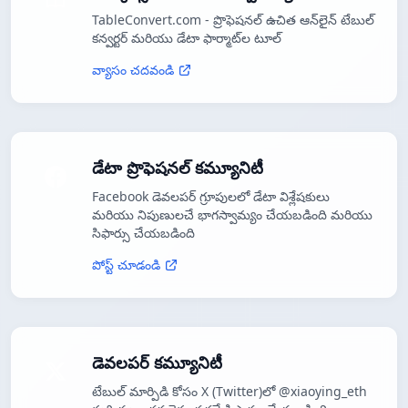
TableConvert.com - ప్రొఫెషనల్ ఉచిత ఆన్‌లైన్ టేబుల్
కన్వర్టర్ మరియు డేటా ఫార్మాట్‌ల టూల్
వ్యాసం చదవండి
డేటా ప్రొఫెషనల్ కమ్యూనిటీ
Facebook డెవలపర్ గ్రూపులలో డేటా విశ్లేషకులు
మరియు నిపుణులచే భాగస్వామ్యం చేయబడింది మరియు
సిఫార్సు చేయబడింది
పోస్ట్ చూడండి
డెవలపర్ కమ్యూనిటీ
టేబుల్ మార్పిడి కోసం X (Twitter)లో @xiaoying_eth