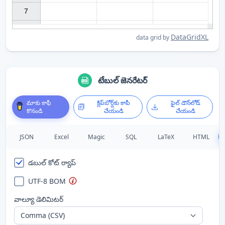
7

DataGridXL
data grid by
టేబుల్ జెనరేటర్
మాకు కాఫీ
క్లిప్‌బోర్డ్‌కు కాపీ
ఫైల్ డౌన్‌లోడ్
కొనండి
చేయండి
చేయండి
JSON
Excel
Magic
SQL
LaTeX
HTML
డబుల్ కోట్ ర్యాప్
UTF-8 BOM
వాల్యూ డెలిమిటర్