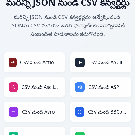
మరిన్ని JSON నుండి CSV కన్వర్టర్లు
మరిన్ని JSON నుండి CSV కన్వర్టర్లను అన్వేషించండి.
JSONను CSV మరియు ఇతర ఫార్మాట్‌లకు మార్చడానికి
సంబంధిత సాధనాలను కనుగొనండి.
CSV నుండి ActionScript
CSV నుండి ASCII
CSV నుండి AsciiDoc
CSV నుండి ASP
CSV నుండి Avro
CSV నుండి BBCode