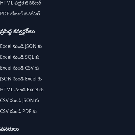
HTML పట్టిక జెనరేటర్
PDF టేబుల్ జెనరేటర్
ప్రసిద్ధ కన్వర్టర్‌లు
Excel నుండి JSON కు
Excel నుండి SQL కు
Excel నుండి CSV కు
JSON నుండి Excel కు
HTML నుండి Excel కు
CSV నుండి JSON కు
CSV నుండి PDF కు
వనరులు