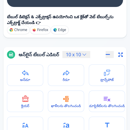
టేబుల్ డిటెక్షన్ & ఎక్స్‌ట్రాక్షన్ ఉపయోగించి ఒక క్లిక్‌తో వెబ్ టేబుల్స్‌ను
ఎక్స్‌ట్రాక్ట్ చేయండి 👉
Chrome
Firefox
Edge
ఆన్‌లైన్ టేబుల్ ఎడిటర్
10
x
10
అన్‌డూ
రీడూ
ట్రాన్స్‌పోజ్
క్లియర్
ఖాళీలను తొలగించండి
డూప్లికేట్‌లను తొలగించండి