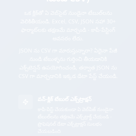
ఒక క్లిక్‌తో ఏ వెబ్‌సైట్ నుండైనా టేబుల్‌లను
వెలికితీయండి. Excel, CSV, JSON సహా 30+
ఫార్మాట్‌లకు తక్షణమే మార్చండి - కాపీ-పేస్టింగ్
అవసరం లేదు.
JSON ను CSV గా మారుస్తున్నారా? ఏదైనా పేజీ
నుండి టేబుళ్ళను గుర్తించి తీయడానికి
ఎక్స్‌టెన్షన్ ఉపయోగించండి, తర్వాత JSON ను
CSV గా మార్చడానికి ఇక్కడ డేటా పేస్ట్ చేయండి.
వన్-క్లిక్ టేబుల్ ఎక్స్‌ట్రాక్షన్
కాపీ-పేస్ట్ చేయకుండా ఏ వెబ్‌పేజ్ నుండైనా
టేబుల్‌లను తక్షణమే ఎక్స్‌ట్రాక్ట్ చేయండి -
ప్రొఫెషనల్ డేటా ఎక్స్‌ట్రాక్షన్ సులభం
చేయబడింది