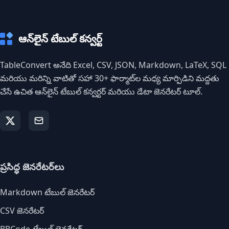
ఆన్‌లైన్ టేబుల్ కన్వర్ట్
TableConvert అనేది Excel, CSV, JSON, Markdown, LaTeX, SQL
మరియు మరిన్ని వాటితో సహా 30+ ఫార్మాట్‌ల మధ్య మార్పిడిని మద్దతు
చేసే ఉచిత ఆన్‌లైన్ టేబుల్ కన్వర్టర్ మరియు డేటా జెనరేటర్ టూల్.
ప్రసిద్ధ జెనరేటర్‌లు
Markdown టేబుల్ జెనరేటర్
CSV జెనరేటర్