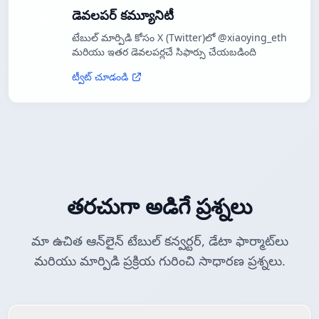
డెవలపర్ కమ్యూనిటీ
టేబుల్ మార్పిడి కోసం X (Twitter)లో @xiaoying_eth
మరియు ఇతర డెవలపర్లచే సిఫార్సు చేయబడింది
ట్వీట్ చూడండి
తరచుగా అడిగే ప్రశ్నలు
మా ఉచిత ఆన్‌లైన్ టేబుల్ కన్వర్టర్, డేటా ఫార్మాట్‌లు
మరియు మార్పిడి ప్రక్రియ గురించి సాధారణ ప్రశ్నలు.