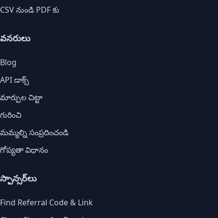
CSV నుండి PDF కు
వనరులు
Blog
API డాక్స్
మార్పుల చిట్టా
గురించి
మమ్మల్ని సంప్రదించండి
గోప్యతా విధానం
స్పాన్సర్‌లు
Find Referral Code & Link