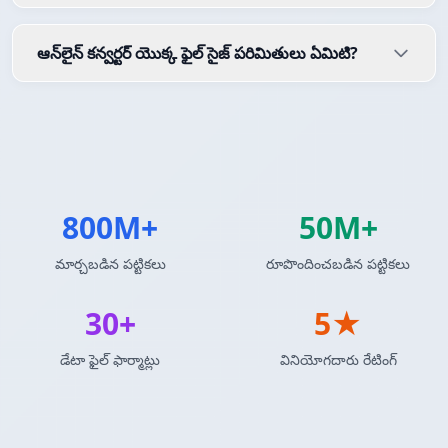
ఆన్‌లైన్ కన్వర్టర్ యొక్క ఫైల్ సైజ్ పరిమితులు ఏమిటి?
800M+
50M+
మార్చబడిన పట్టికలు
రూపొందించబడిన పట్టికలు
30+
5★
డేటా ఫైల్ ఫార్మాట్లు
వినియోగదారు రేటింగ్