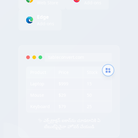
Web Store
Add-ons
Edge
Add-ons
tableconvert.com
Product
Price
Stock
Laptop
$999
15
Mouse
$29
50
Keyboard
$79
25
✨ ఎక్స్‌ట్రాక్షన్ ఐకాన్‌ను చూడటానికి ఏ
టేబుల్‌పైనైనా హోవర్ చేయండి