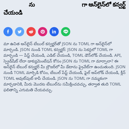
JSON అర్రే
ను
TOML కాన్ఫిగరేషన్
గా ఆన్‌లైన్‌లో కన్వర్ట్
చేయండి
మా ఉచిత ఆన్‌లైన్ టేబుల్ కన్వర్టర్‌తో JSON ను TOML గా ఆన్‌లైన్‌లో
మార్చండి. JSON నుండి TOML కన్వర్టర్: JSON ను సెకన్లలో TOML గా
మార్చండి — పేస్ట్ చేయండి, ఎడిట్ చేయండి, TOML డౌన్‌లోడ్ చేయండి. API,
స్ప్రెడ్‌షీట్ లేదా డాక్యుమెంటేషన్ కోసం JSON ను TOML గా మార్చాలా? ఈ
ఆన్‌లైన్ టేబుల్ కన్వర్టర్ మీ బ్రౌజర్‌లో మీ డేటాను ప్రైవేట్‌గా ఉంచుతుంది. JSON
నుండి TOML మార్పిడి కోసం, టేబుల్ పేస్ట్ చేయండి, ఫైల్ అప్‌లోడ్ చేయండి, క్లీన్
TOML అవుట్‌పుట్ కాపీ చేయండి. JSON ను TOML గా నమ్మకంగా
మార్చడానికి, మీరు మొదట టేబుల్‌ను సమీక్షించవచ్చు, తర్వాత తుది TOML
ఫలితాన్ని ఎగుమతి చేయవచ్చు.