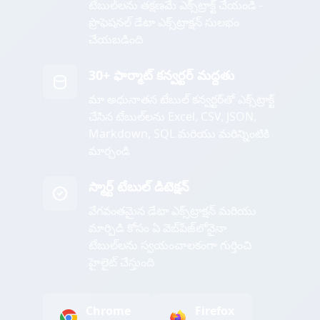
టేబుల్‌లను తక్షణమే ఎక్స్‌ట్రాక్ట్ చేయండి -
ప్రొఫెషనల్ డేటా ఎక్స్‌ట్రాక్షన్ సులభం
చేయబడింది
30+ ఫార్మాట్ కన్వర్టర్ మద్దతు
మా అధునాతన టేబుల్ కన్వర్టర్‌తో ఎక్స్‌ట్రాక్ట్
చేసిన టేబుల్‌లను Excel, CSV, JSON,
Markdown, SQL మరియు మరిన్నింటికి
మార్చండి
స్మార్ట్ టేబుల్ డిటెక్షన్
వేగవంతమైన డేటా ఎక్స్‌ట్రాక్షన్ మరియు
మార్పిడి కోసం ఏ వెబ్‌పేజ్‌లోనైనా
టేబుల్‌లను స్వయంచాలకంగా గుర్తించి
హైలైట్ చేస్తుంది
Chrome
Firefox