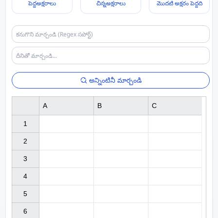
పెద్దఅక్షరాలు
చిన్నఅక్షరాలు
మొదటి అక్షరం పెద్దది
అన్నింటినీ మార్చండి
A
B
C
1

2

3

4

5

6
