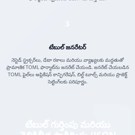
3
టేబుల్ జనరేటర్
నెస్టెడ్ స్ట్రక్చర్‌లు, డేటా రకాలు మరియు వ్యాఖ్యలకు మద్దతుతో
ప్రామాణిక TOML ఫార్మాట్‌ను జనరేట్ చేయండి. జనరేట్ చేయబడిన
TOML ఫైల్‌లు అప్లికేషన్ కాన్ఫిగరేషన్, బిల్డ్ టూల్స్ మరియు ప్రాజెక్ట్
సెట్టింగ్‌లకు పరిపూర్ణం.
టేబుల్ గుర్తింపు మరియు