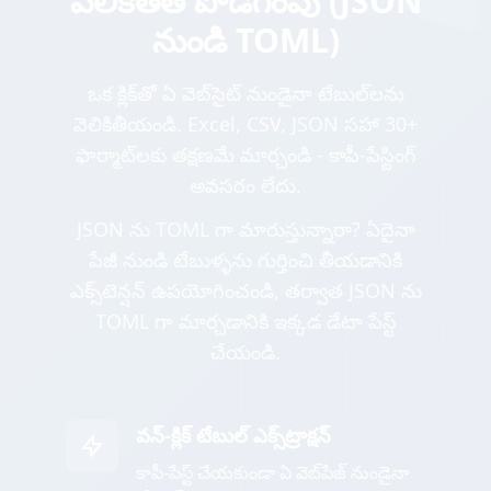
వెలికితీత పొడిగింపు (JSON
నుండి TOML)
ఒక క్లిక్‌తో ఏ వెబ్‌సైట్ నుండైనా టేబుల్‌లను
వెలికితీయండి. Excel, CSV, JSON సహా 30+
ఫార్మాట్‌లకు తక్షణమే మార్చండి - కాపీ-పేస్టింగ్
అవసరం లేదు.
JSON ను TOML గా మారుస్తున్నారా? ఏదైనా
పేజీ నుండి టేబుళ్ళను గుర్తించి తీయడానికి
ఎక్స్‌టెన్షన్ ఉపయోగించండి, తర్వాత JSON ను
TOML గా మార్చడానికి ఇక్కడ డేటా పేస్ట్
చేయండి.
వన్-క్లిక్ టేబుల్ ఎక్స్‌ట్రాక్షన్
కాపీ-పేస్ట్ చేయకుండా ఏ వెబ్‌పేజ్ నుండైనా