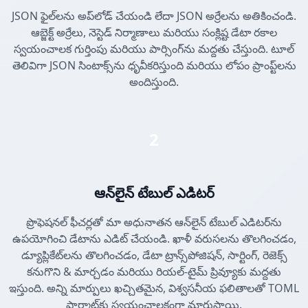
JSON ఫైల్‌లను అప్‌లోడ్ చేయండి లేదా JSON అర్రేలను అతికించండి.
ఆబ్జెక్ట్ అర్రేలు, నెస్టెడ్ నిర్మాణాలు మరియు సంక్లిష్ట డేటా రకాల
స్వయంచాలక గుర్తింపు మరియు పార్సింగ్‌ను మద్దతు చేస్తుంది. టూల్
తెలివిగా JSON సింటాక్స్‌ను ధృవీకరిస్తుంది మరియు లోపం ప్రాంప్ట్‌లను
అందిస్తుంది.
2
ఆన్‌లైన్ టేబుల్ ఎడిటర్
ప్రొఫెషనల్ ఫీచర్లతో మా అధునాతన ఆన్‌లైన్ టేబుల్ ఎడిటర్‌ను
ఉపయోగించి డేటాను ఎడిట్ చేయండి. ఖాళీ వరుసలను తొలగించడం,
డ్యూప్లికేట్‌లను తొలగించడం, డేటా ట్రాన్స్‌పోజిషన్, సార్టింగ్, రెజెక్స్
కనుగొని & మార్చడం మరియు రియల్-టైమ్ ప్రివ్యూకు మద్దతు
ఇస్తుంది. అన్ని మార్పులు ఖచ్చితమైన, విశ్వసనీయ ఫలితాలతో TOML
ఫార్మాట్‌కు స్వయంచాలకంగా మారుస్తాయి.