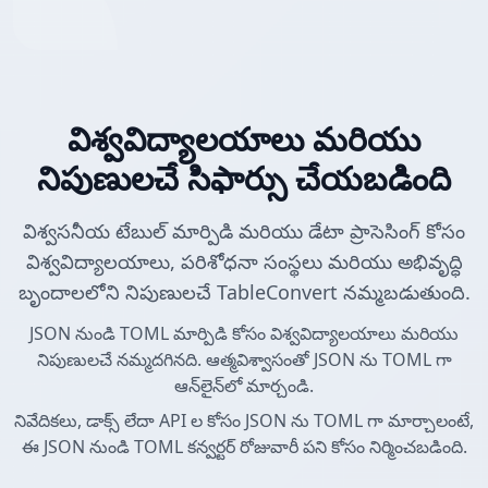
విశ్వవిద్యాలయాలు మరియు
నిపుణులచే సిఫార్సు చేయబడింది
విశ్వసనీయ టేబుల్ మార్పిడి మరియు డేటా ప్రాసెసింగ్ కోసం
విశ్వవిద్యాలయాలు, పరిశోధనా సంస్థలు మరియు అభివృద్ధి
బృందాలలోని నిపుణులచే TableConvert నమ్మబడుతుంది.
JSON నుండి TOML మార్పిడి కోసం విశ్వవిద్యాలయాలు మరియు
నిపుణులచే నమ్మదగినది. ఆత్మవిశ్వాసంతో JSON ను TOML గా
ఆన్‌లైన్‌లో మార్చండి.
నివేదికలు, డాక్స్ లేదా API ల కోసం JSON ను TOML గా మార్చాలంటే,
ఈ JSON నుండి TOML కన్వర్టర్ రోజువారీ పని కోసం నిర్మించబడింది.