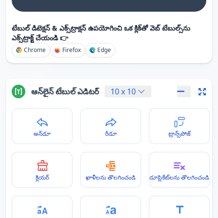
టేబుల్ డిటెక్షన్ & ఎక్స్‌ట్రాక్షన్ ఉపయోగించి ఒక క్లిక్‌తో వెబ్ టేబుల్స్‌ను
ఎక్స్‌ట్రాక్ట్ చేయండి 👉
Chrome
Firefox
Edge
ఆన్‌లైన్ టేబుల్ ఎడిటర్
10
x
10
అన్‌డూ
రీడూ
ట్రాన్స్‌పోజ్
క్లియర్
ఖాళీలను తొలగించండి
డూప్లికేట్‌లను తొలగించండి