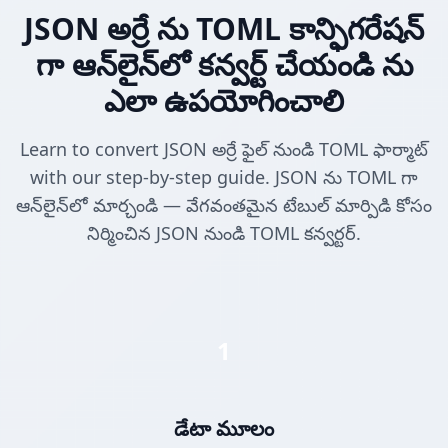
JSON అర్రే ను TOML కాన్ఫిగరేషన్
గా ఆన్‌లైన్‌లో కన్వర్ట్ చేయండి ను
ఎలా ఉపయోగించాలి
Learn to convert JSON అర్రే ఫైల్ నుండి TOML ఫార్మాట్
with our step-by-step guide. JSON ను TOML గా
ఆన్‌లైన్‌లో మార్చండి — వేగవంతమైన టేబుల్ మార్పిడి కోసం
నిర్మించిన JSON నుండి TOML కన్వర్టర్.
1
డేటా మూలం