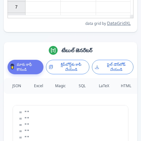
7

DataGridXL
data grid by
టేబుల్ జెనరేటర్
మాకు కాఫీ
క్లిప్‌బోర్డ్‌కు కాపీ
ఫైల్ డౌన్‌లోడ్
కొనండి
చేయండి
చేయండి
JSON
Excel
Magic
SQL
LaTeX
HTML