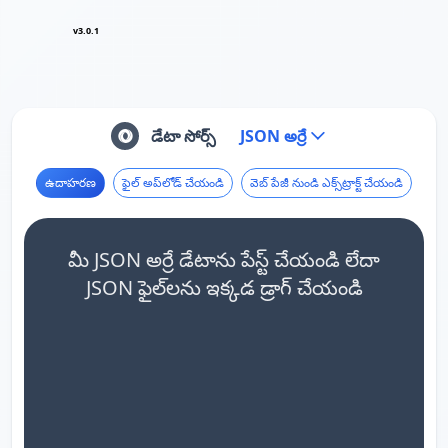
v3.0.1
డేటా సోర్స్
JSON అర్రే
ఉదాహరణ
ఫైల్ అప్‌లోడ్ చేయండి
వెబ్ పేజీ నుండి ఎక్స్‌ట్రాక్ట్ చేయండి
మీ JSON అర్రే డేటాను పేస్ట్ చేయండి లేదా
JSON ఫైల్‌లను ఇక్కడ డ్రాగ్ చేయండి