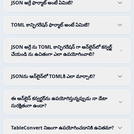
JSON అర్రే ఫార్మాట్ అంటే ఏమిటి?
TOML కాన్ఫిగరేషన్ ఫార్మాట్ అంటే ఏమిటి?
JSON అర్రే ను TOML కాన్ఫిగరేషన్ గా ఆన్‌లైన్‌లో కన్వర్ట్
చేయండి ను ఉచితంగా ఎలా ఉపయోగించాలి?
JSONను ఆన్‌లైన్‌లో TOMLకి ఎలా మార్చాలి?
ఈ ఆన్‌లైన్ కన్వర్టర్‌ను ఉపయోగిస్తున్నప్పుడు నా డేటా
సురక్షితంగా ఉందా?
TableConvert నిజంగా ఉపయోగించడానికి ఉచితమా?