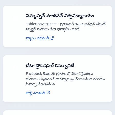
విస్కాన్సిన్-మాడిసన్ విశ్వవిద్యాలయం
TableConvert.com - ప్రొఫెషనల్ ఉచిత ఆన్‌లైన్ టేబుల్
కన్వర్టర్ మరియు డేటా ఫార్మాట్‌ల టూల్
వ్యాసం చదవండి
డేటా ప్రొఫెషనల్ కమ్యూనిటీ
Facebook డెవలపర్ గ్రూపులలో డేటా విశ్లేషకులు
మరియు నిపుణులచే భాగస్వామ్యం చేయబడింది మరియు
సిఫార్సు చేయబడింది
పోస్ట్ చూడండి