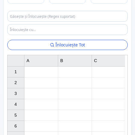
Înlocuiește Tot
A
B
C
1

2

3

4

5

6
