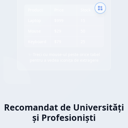
Product
Price
Stock
Laptop
$999
15
Mouse
$29
50
Keyboard
$79
25
✨ Treci cu mouse-ul peste orice tabel
pentru a vedea iconița de extragere
Recomandat de Universități
și Profesioniști