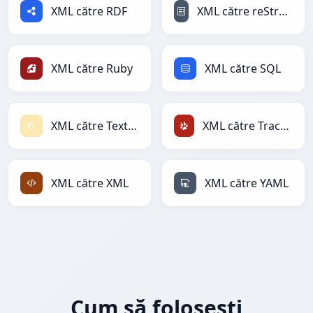
XML către RDF
XML către reStructuredText
XML către Ruby
XML către SQL
XML către Textile
XML către TracWiki
XML către XML
XML către YAML
Cum să folosești