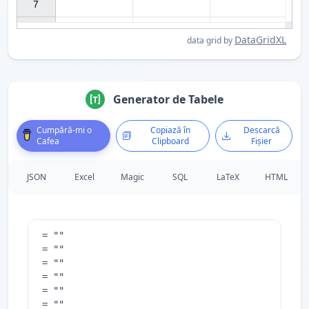
7

DataGridXL
data grid by
Generator de Tabele
Cumpără-mi o
Copiază în
Descarcă
Cafea
Clipboard
Fișier
JSON
Excel
Magic
SQL
LaTeX
HTML