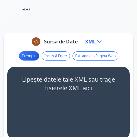
v3.0.1
Sursa de Date
XML
Exemplu
Încarcă Fișier
Extrage din Pagina Web
Lipește datele tale XML sau trage
fișierele XML aici