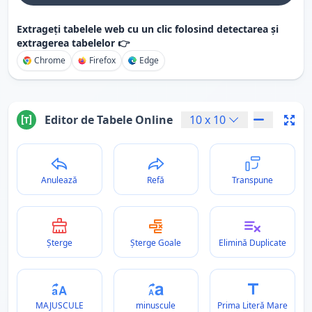
Extrageți tabelele web cu un clic folosind detectarea și
extragerea tabelelor 👉
Chrome
Firefox
Edge
Editor de Tabele Online
10
x
10
Anulează
Refă
Transpune
Șterge
Șterge Goale
Elimină Duplicate
MAJUSCULE
minuscule
Prima Literă Mare