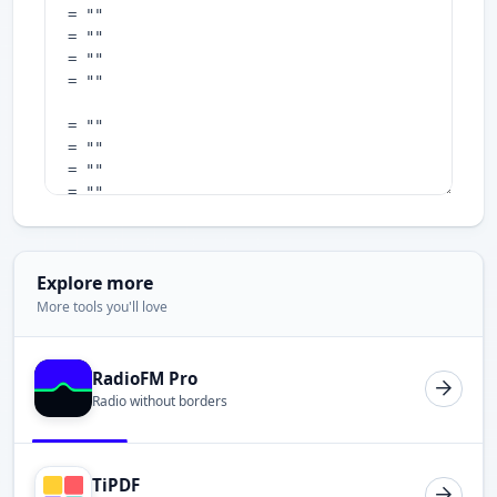
Explore more
More tools you'll love
RadioFM Pro
Radio without borders
TiPDF