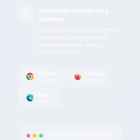
Detectarea Inteligentă a
Tabelelor
Detectează automat și evidențiază
tabelele pe orice pagină web
pentru extragerea rapidă și
conversia datelor
Chrome
Firefox
Web Store
Add-ons
Edge
Add-ons
tableconvert.com