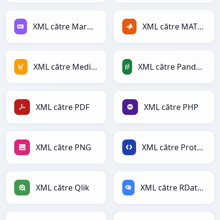
XML către Markdown
XML către MATLAB
XML către MediaWiki
XML către PandasDataFrame
XML către PDF
XML către PHP
XML către PNG
XML către Protobuf
XML către Qlik
XML către RDataFrame