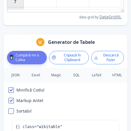
7

DataGridXL
data grid by
Generator de Tabele
Cumpără-mi o
Copiază în
Descarcă
Cafea
Clipboard
Fișier
JSON
Excel
Magic
SQL
LaTeX
HTML
Minifică Codul
Markup Antet
Sortabil