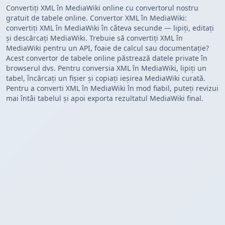
Convertiți XML în MediaWiki online cu convertorul nostru
gratuit de tabele online. Convertor XML în MediaWiki:
convertiți XML în MediaWiki în câteva secunde — lipiți, editați
și descărcați MediaWiki. Trebuie să convertiți XML în
MediaWiki pentru un API, foaie de calcul sau documentație?
Acest convertor de tabele online păstrează datele private în
browserul dvs. Pentru conversia XML în MediaWiki, lipiți un
tabel, încărcați un fișier și copiați ieșirea MediaWiki curată.
Pentru a converti XML în MediaWiki în mod fiabil, puteți revizui
mai întâi tabelul și apoi exporta rezultatul MediaWiki final.