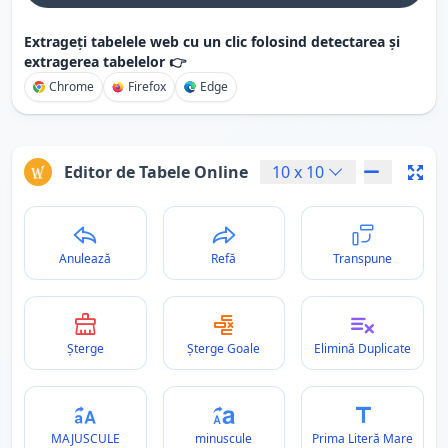
Extrageți tabelele web cu un clic folosind detectarea și
extragerea tabelelor 👉
Chrome
Firefox
Edge
Editor de Tabele Online
10
x
10
Anulează
Refă
Transpune
Șterge
Șterge Goale
Elimină Duplicate
MAJUSCULE
minuscule
Prima Literă Mare