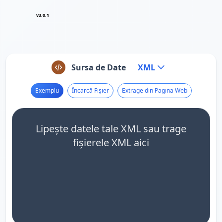
v3.0.1
Sursa de Date
XML
Exemplu
Încarcă Fișier
Extrage din Pagina Web
Lipește datele tale XML sau trage
fișierele XML aici