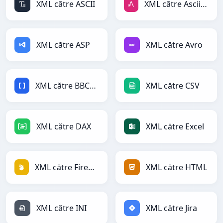
XML către ASCII
XML către AsciiDoc
XML către ASP
XML către Avro
XML către BBCode
XML către CSV
XML către DAX
XML către Excel
XML către Firebase
XML către HTML
XML către INI
XML către Jira