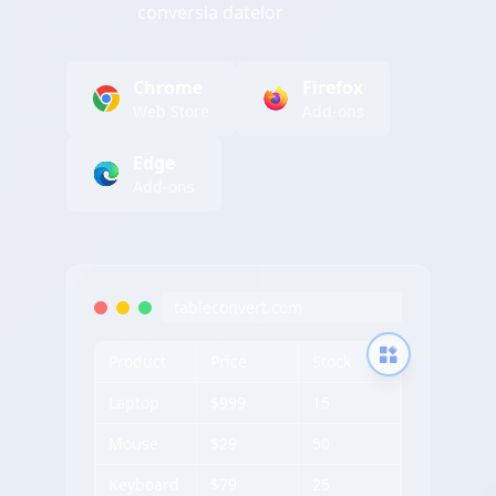
conversia datelor
Chrome
Firefox
Web Store
Add-ons
Edge
Add-ons
tableconvert.com
Product
Price
Stock
Laptop
$999
15
Mouse
$29
50
Keyboard
$79
25