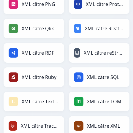
XML către PNG
XML către Protobuf
XML către Qlik
XML către RDataFrame
XML către RDF
XML către reStructuredText
XML către Ruby
XML către SQL
XML către Textile
XML către TOML
XML către TracWiki
XML către XML