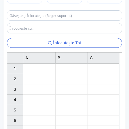
Înlocuiește Tot
A
B
C
1

2

3

4

5

6
