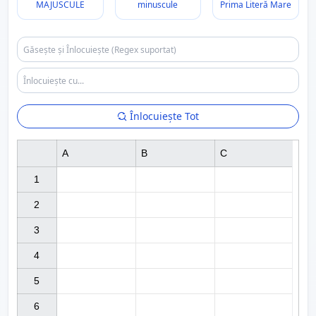
MAJUSCULE
minuscule
Prima Literă Mare
Înlocuiește Tot
A
B
C
1

2

3

4

5

6
