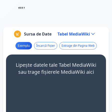
v3.0.1
Sursa de Date
Tabel MediaWiki
Exemplu
Încarcă Fișier
Extrage din Pagina Web
Lipește datele tale Tabel MediaWiki
sau trage fișierele MediaWiki aici