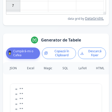
7

DataGridXL
data grid by
Generator de Tabele
Cumpără-mi o
Copiază în
Descarcă
Cafea
Clipboard
Fișier
JSON
Excel
Magic
SQL
LaTeX
HTML