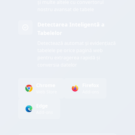
și multe altele cu convertorul
nostru avansat de tabele
Detectarea Inteligentă a
Tabelelor
Detectează automat și evidențiază
tabelele pe orice pagină web
pentru extragerea rapidă și
conversia datelor
Chrome
Firefox
Web Store
Add-ons
Edge
Add-ons