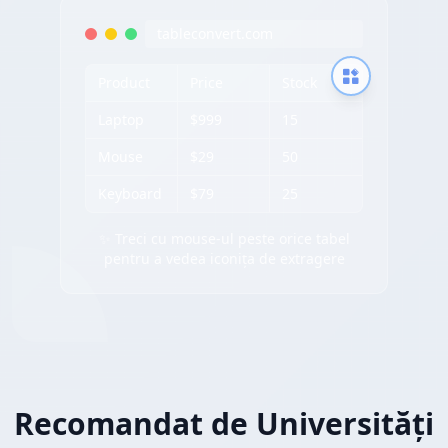
tableconvert.com
Product
Price
Stock
Laptop
$999
15
Mouse
$29
50
Keyboard
$79
25
✨ Treci cu mouse-ul peste orice tabel
pentru a vedea iconița de extragere
Recomandat de Universități