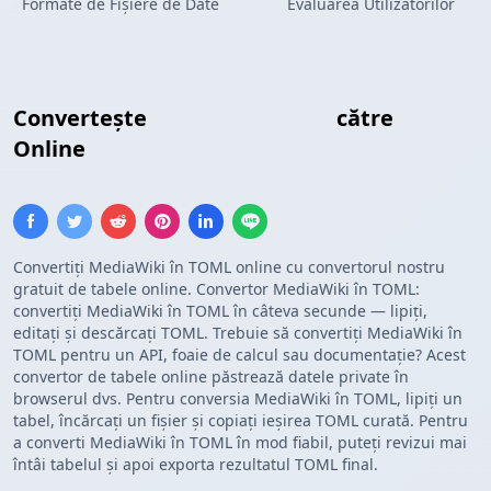
Formate de Fișiere de Date
Evaluarea Utilizatorilor
Convertește
Tabel MediaWiki
către
TOML
Online
Convertiți MediaWiki în TOML online cu convertorul nostru
gratuit de tabele online. Convertor MediaWiki în TOML:
convertiți MediaWiki în TOML în câteva secunde — lipiți,
editați și descărcați TOML. Trebuie să convertiți MediaWiki în
TOML pentru un API, foaie de calcul sau documentație? Acest
convertor de tabele online păstrează datele private în
browserul dvs. Pentru conversia MediaWiki în TOML, lipiți un
tabel, încărcați un fișier și copiați ieșirea TOML curată. Pentru
a converti MediaWiki în TOML în mod fiabil, puteți revizui mai
întâi tabelul și apoi exporta rezultatul TOML final.