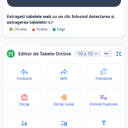
Extrageți tabelele web cu un clic folosind detectarea și
extragerea tabelelor 👉
Chrome
Firefox
Edge
Editor de Tabele Online
10
x
10
Anulează
Refă
Transpune
Șterge
Șterge Goale
Elimină Duplicate