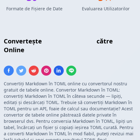
Formate de Fișiere de Date
Evaluarea Utilizatorilor
Convertește
Tabel Markdown
către
TOML
Online
Convertiți Markdown în TOML online cu convertorul nostru
gratuit de tabele online. Convertor Markdown în TOML:
convertiți Markdown în TOML în câteva secunde — lipiți,
editați și descărcați TOML. Trebuie să convertiți Markdown în
TOML pentru un API, foaie de calcul sau documentație? Acest
convertor de tabele online păstrează datele private în
browserul dvs. Pentru conversia Markdown în TOML, lipiți un
tabel, încărcați un fișier și copiați ieșirea TOML curată. Pentru
a converti Markdown în TOML în mod fiabil, puteți revizui mai
întâi tabelul și apoi exporta rezultatul TOML final.