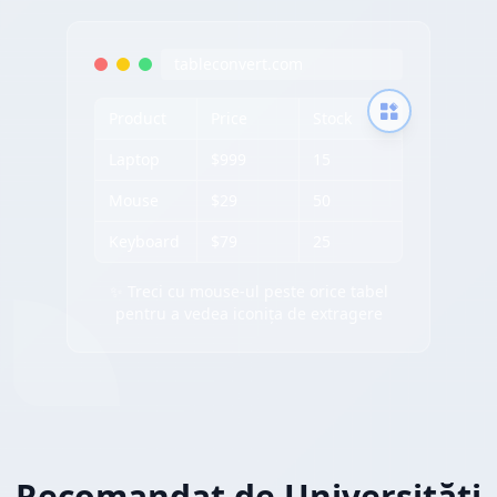
tableconvert.com
Product
Price
Stock
Laptop
$999
15
Mouse
$29
50
Keyboard
$79
25
✨ Treci cu mouse-ul peste orice tabel
pentru a vedea iconița de extragere
Recomandat de Universități