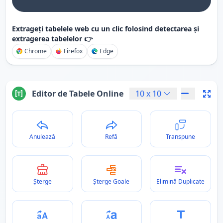
Extrageți tabelele web cu un clic folosind detectarea și
extragerea tabelelor 👉
Chrome
Firefox
Edge
Editor de Tabele Online
10
x
10
Anulează
Refă
Transpune
Șterge
Șterge Goale
Elimină Duplicate