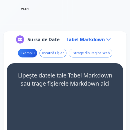
v3.0.1
Sursa de Date
Tabel Markdown
Exemplu
Încarcă Fișier
Extrage din Pagina Web
Lipește datele tale Tabel Markdown
sau trage fișierele Markdown aici