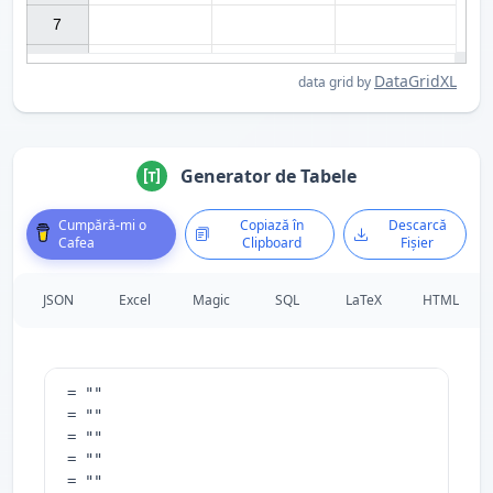
7

DataGridXL
data grid by
Generator de Tabele
Cumpără-mi o
Copiază în
Descarcă
Cafea
Clipboard
Fișier
JSON
Excel
Magic
SQL
LaTeX
HTML