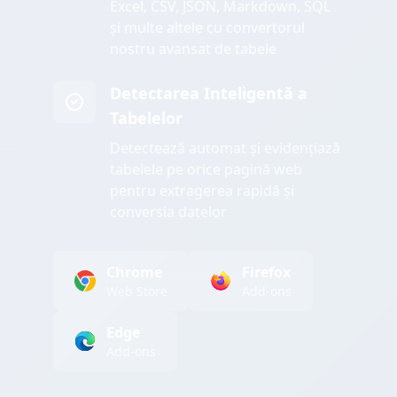
Excel, CSV, JSON, Markdown, SQL
și multe altele cu convertorul
nostru avansat de tabele
Detectarea Inteligentă a
Tabelelor
Detectează automat și evidențiază
tabelele pe orice pagină web
pentru extragerea rapidă și
conversia datelor
Chrome
Firefox
Web Store
Add-ons
Edge
Add-ons