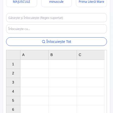
MAJUSCULE
minuscule
Prima Literă Mare
Înlocuiește Tot
A
B
C
1

2

3

4

5

6
