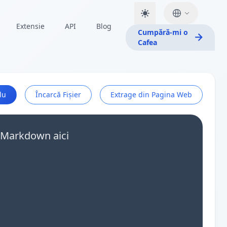
Extensie
API
Blog
Cumpără-mi o
Cafea
lu
Încarcă Fișier
Extrage din Pagina Web
e Markdown aici