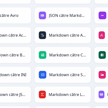
către Avro
JSON către Markdown
Markdown către ActionScript
Markdown către ASCII
Markdown către BBCode
Markdown către CSV
own către INI
Markdown către SQL
Markdown către JSONLines
Markdown către LaTeX