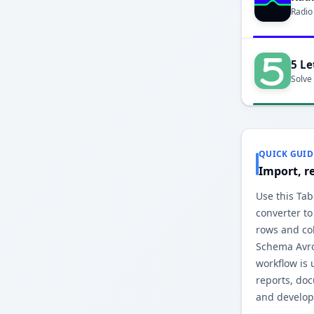
Radio
5 Le
Solve
QUICK GUID
Import, r
Use this Ta
converter to
rows and co
Schema Avro
workflow is 
reports, do
and develop