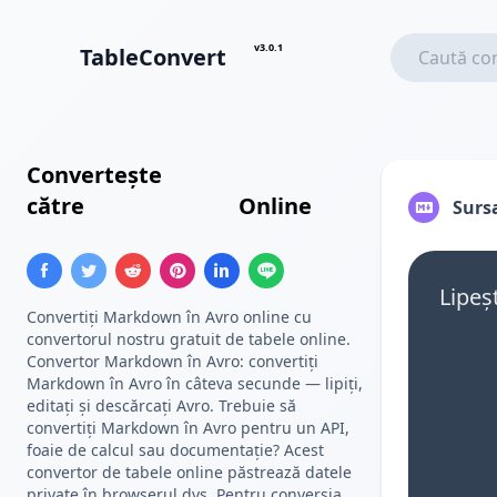
v3.0.1
TableConvert
Convertește
Tabel Markdown
către
Schema Avro
Online
Surs
Lipeș
Convertiți Markdown în Avro online cu
convertorul nostru gratuit de tabele online.
Convertor Markdown în Avro: convertiți
Markdown în Avro în câteva secunde — lipiți,
editați și descărcați Avro. Trebuie să
convertiți Markdown în Avro pentru un API,
foaie de calcul sau documentație? Acest
convertor de tabele online păstrează datele
private în browserul dvs. Pentru conversia