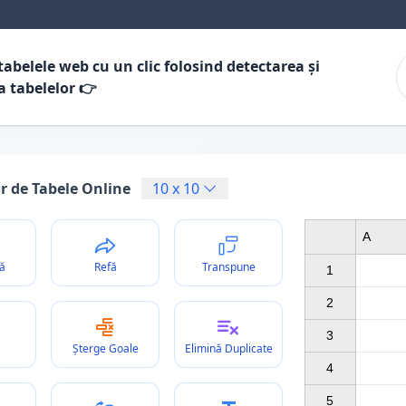
tabelele web cu un clic folosind detectarea și
a tabelelor 👉
r de Tabele Online
10
x
10
A
ă
Refă
Transpune
1

2

3

Șterge Goale
Elimină Duplicate
4

5
