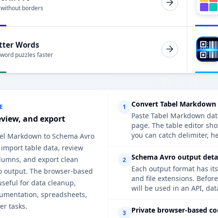
 without borders
tter Words
 word puzzles faster
Convert Tabel Markdown 
E
1
Paste Tabel Markdown data,
eview, and export
page. The table editor sh
you can catch delimiter, h
bel Markdown to Schema Avro
 import table data, review
Schema Avro output detai
lumns, and export clean
2
Each output format has its
 output. The browser-based
and file extensions. Befor
useful for data cleanup,
will be used in an API, da
cumentation, spreadsheets,
er tasks.
Private browser-based co
3