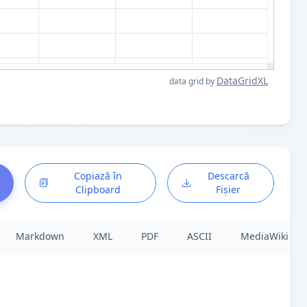
DataGridXL
data grid by
Copiază în
Descarcă
Clipboard
Fișier
Markdown
XML
PDF
ASCII
MediaWiki