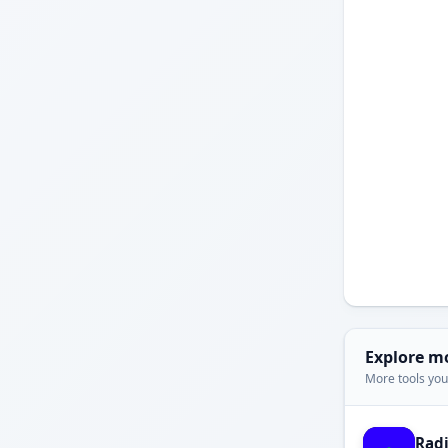
Explore m
More tools you'
Rad