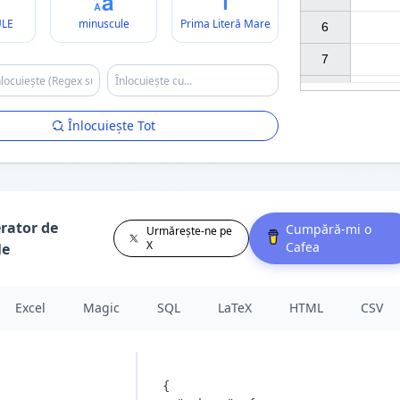
LE
minuscule
Prima Literă Mare
6

7

Înlocuiește Tot
rator de
Cumpără-mi o
Urmărește-ne pe
X
Cafea
le
Excel
Magic
SQL
LaTeX
HTML
CSV