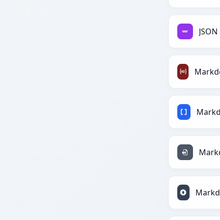
JSON 
Markd