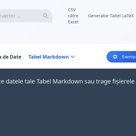
CSV
către
Generator Tabel LaTeX
Excel
a de Date
Tabel Markdown
Exemp
te datele tale Tabel Markdown sau trage fișierel