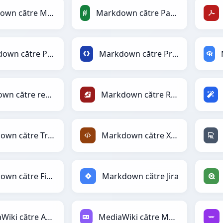
Markdown către MediaWiki
Markdown către PandasDataFrame
Markdown către PNG
Markdown către Protobuf
Markdown către reStructuredText
Markdown către Ruby
Markdown către TracWiki
Markdown către XML
Markdown către Firebase
Markdown către Jira
MediaWiki către Avro
MediaWiki către Markdown