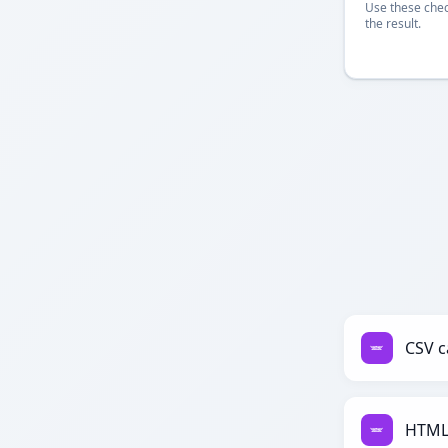
Use these chec
the result.
CSV c
HTML 