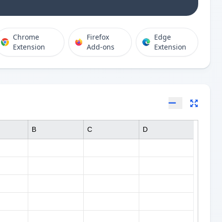
Chrome
Firefox
Edge
Extension
Add-ons
Extension
B
C
D