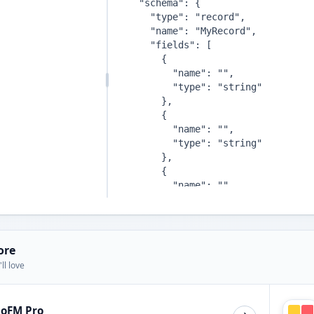
ore
ll love
ioFM Pro