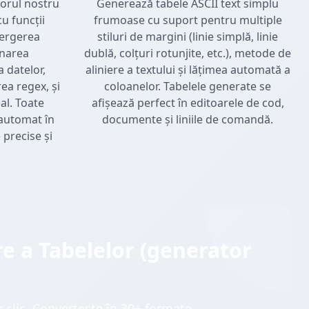
torul nostru
Generează tabele ASCII text simplu
u funcții
frumoase cu suport pentru multiple
tergerea
stiluri de margini (linie simplă, linie
inarea
dublă, colțuri rotunjite, etc.), metode de
 datelor,
aliniere a textului și lățimea automată a
rea regex, și
coloanelor. Tabelele generate se
al. Toate
afișează perfect în editoarele de cod,
 automat în
documente și liniile de comandă.
 precise și
re a Tabelelor (generator
 clic. Convertește în 30+ formate