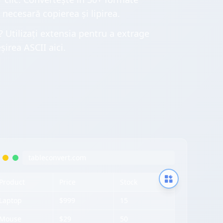
 necesară copierea și lipirea.
 Utilizați extensia pentru a extrage
șirea ASCII aici.
tableconvert.com
Product
Price
Stock
Laptop
$999
15
Mouse
$29
50