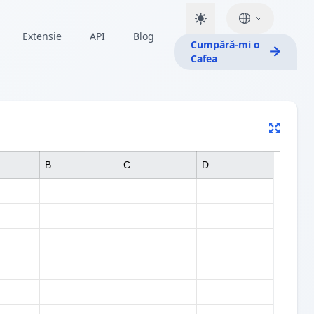
Extensie
API
Blog
Cumpără-mi o
Cafea
B
C
D