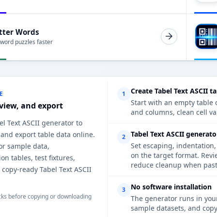
tter Words
 word puzzles faster
Create Tabel Text ASCII ta
E
1
Start with an empty table o
eview, and export
and columns, clean cell va
el Text ASCII generator to
Tabel Text ASCII generato
, and export table data online.
2
Set escaping, indentation,
for sample data,
on the target format. Revi
n tables, test fixtures,
reduce cleanup when pasti
 copy-ready Tabel Text ASCII
No software installation
3
ks before copying or downloading
The generator runs in your
sample datasets, and copy