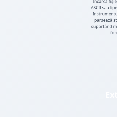
Încarcă fiși
ASCII sau lipe
Instrumentul
parsează st
suportând mul
for
Ex