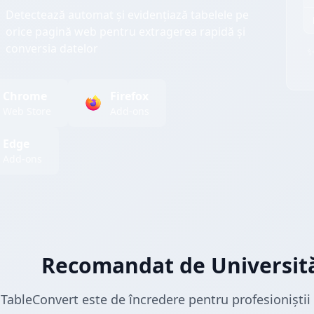
Detectează automat și evidențiază tabelele pe
orice pagină web pentru extragerea rapidă și
conversia datelor
✨
Chrome
Firefox
Web Store
Add-ons
Edge
Add-ons
Recomandat de Universităț
TableConvert este de încredere pentru profesioniștii d