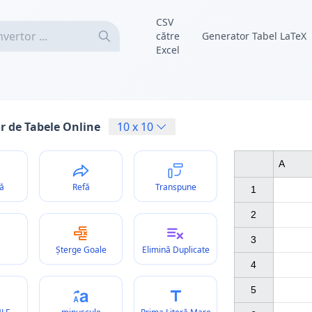
CSV
către
Generator Tabel LaTeX
Excel
r de Tabele Online
10
x
10
A
ă
Refă
Transpune
1

2

3

Șterge Goale
Elimină Duplicate
4

5
