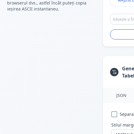
MAJUSCU
browserul dvs., astfel încât puteți copia
ieșirea ASCII instantaneu.
Gene
Tabe
JSON
Separa
Stilul margi