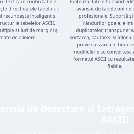
ere text care conțin tabele
Editează datele folosind edi
ște direct datele tabelului.
avansat de tabele online c
 recunoaște inteligent și
profesionale. Suportă ș
ructurile tabelelor ASCII,
rândurilor goale, elim
tiple stiluri de margini și
duplicatelor, transpunerea
mate de aliniere.
sortarea, căutarea și înlocui
previzualizarea în timp re
modificările se convertesc
formatul ASCII cu rezultate
fiabile.
tensia de Detectare și Extrage
ASCII)
Extrage tabele de pe orice site web cu un singur