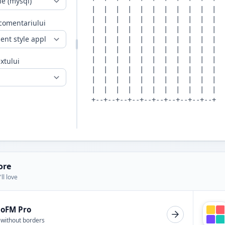
 comentariului
extului
ore
ll love
ioFM Pro
 without borders