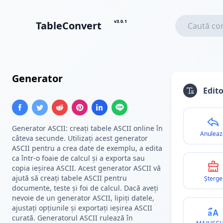
v3.0.1
TableConvert
Generator
Tabel Text ASCII
Edito
Generator ASCII: creați tabele ASCII online în
Anuleaz
câteva secunde. Utilizați acest generator
ASCII pentru a crea date de exemplu, a edita
ca într-o foaie de calcul și a exporta sau
copia ieșirea ASCII. Acest generator ASCII vă
ajută să creați tabele ASCII pentru
Șterge
documente, teste și foi de calcul. Dacă aveți
nevoie de un generator ASCII, lipiți datele,
ajustați opțiunile și exportați ieșirea ASCII
curată. Generatorul ASCII rulează în