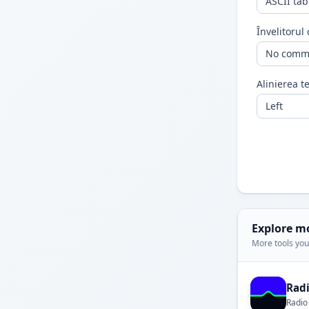
Învelitorul
Alinierea t
Explore m
More tools you'
Rad
Radio