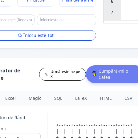
LE
minuscule
Prima Literă Mare
6

7

Înlocuiește Tot
rator de
Cumpără-mi o
Urmărește-ne pe
X
Cafea
le
Excel
Magic
SQL
LaTeX
HTML
CSV
tori de Rând
nii