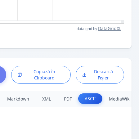
DataGridXL
data grid by
Copiază în
Descarcă
Clipboard
Fișier
ASCII
Markdown
XML
PDF
MediaWiki