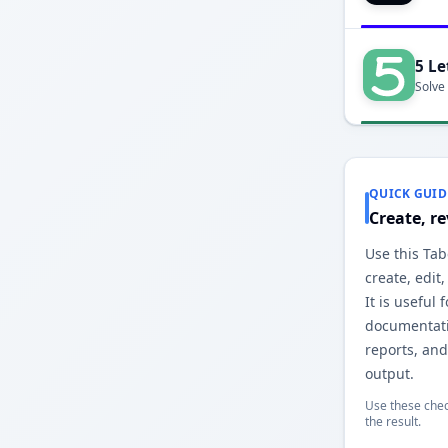
5 Le
Solve
QUICK GUID
Create, r
Use this Tab
create, edit
It is useful 
documentatio
reports, and
output.
Use these chec
the result.