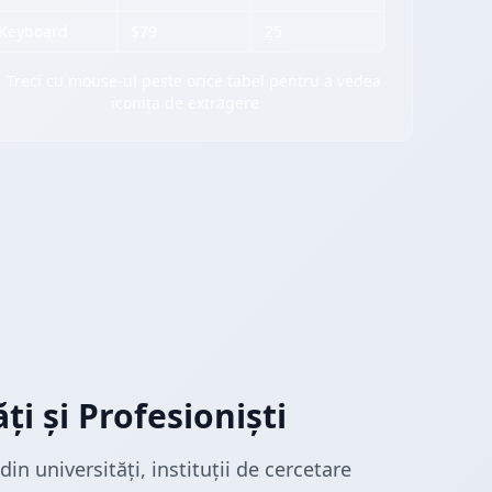
Keyboard
$79
25
 Treci cu mouse-ul peste orice tabel pentru a vedea
iconița de extragere
i și Profesioniști
in universități, instituții de cercetare