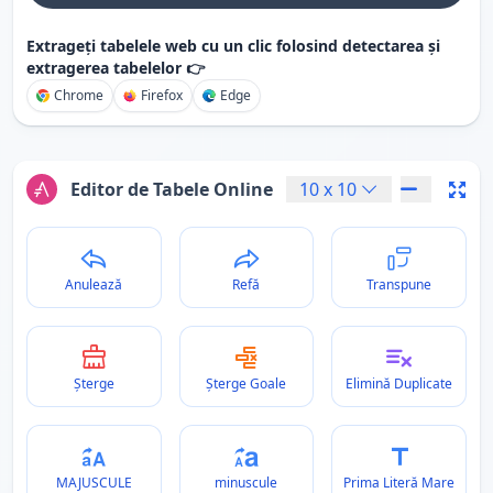
Extrageți tabelele web cu un clic folosind detectarea și
extragerea tabelelor 👉
Chrome
Firefox
Edge
Editor de Tabele Online
10
x
10
Anulează
Refă
Transpune
Șterge
Șterge Goale
Elimină Duplicate
MAJUSCULE
minuscule
Prima Literă Mare