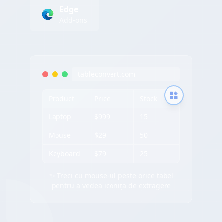
Edge
Add-ons
tableconvert.com
Product
Price
Stock
Laptop
$999
15
Mouse
$29
50
Keyboard
$79
25
✨ Treci cu mouse-ul peste orice tabel
pentru a vedea iconița de extragere