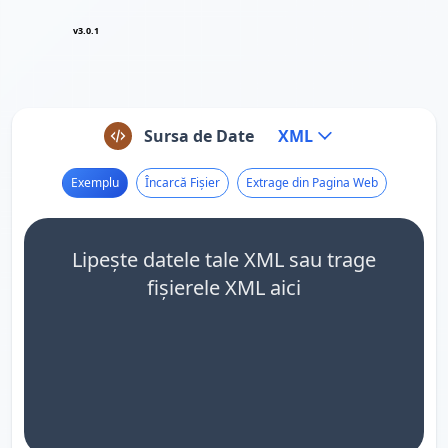
v3.0.1
Sursa de Date
XML
Exemplu
Încarcă Fișier
Extrage din Pagina Web
Lipește datele tale XML sau trage
fișierele XML aici