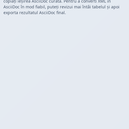
copiați ieșirea AsciiDoc curată. Pentru a converti XML în
AsciiDoc în mod fiabil, puteți revizui mai întâi tabelul și apoi
exporta rezultatul AsciiDoc final.