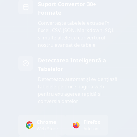
Suport Convertor 30+
Formate
Convertește tabelele extrase în
Excel, CSV, JSON, Markdown, SQL
și multe altele cu convertorul
nostru avansat de tabele
Detectarea Inteligentă a
Tabelelor
Detectează automat și evidențiază
tabelele pe orice pagină web
pentru extragerea rapidă și
conversia datelor
Chrome
Firefox
Web Store
Add-ons