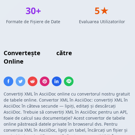
30+
5★
Formate de Fișiere de Date
Evaluarea Utilizatorilor
Convertește
XML
către
Tabel AsciiDoc
Online
Convertiți XML în AsciiDoc online cu convertorul nostru gratuit
de tabele online. Convertor XML în AsciiDoc: convertiți XML în
AsciiDoc în câteva secunde — lipiți, editați și descărcați
AsciiDoc. Trebuie să convertiți XML în AsciiDoc pentru un API,
foaie de calcul sau documentație? Acest convertor de tabele
online păstrează datele private în browserul dvs. Pentru
conversia XML în AsciiDoc, lipiți un tabel, încărcați un fișier și