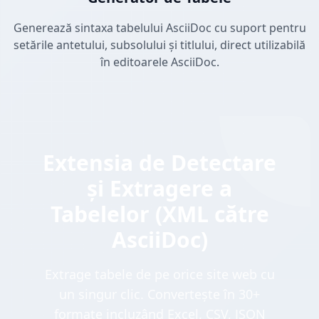
Generează sintaxa tabelului AsciiDoc cu suport pentru
setările antetului, subsolului și titlului, direct utilizabilă
în editoarele AsciiDoc.
Extensia de Detectare
și Extragere a
Tabelelor (XML către
AsciiDoc)
Extrage tabele de pe orice site web cu
un singur clic. Convertește în 30+
formate incluzând Excel, CSV, JSON