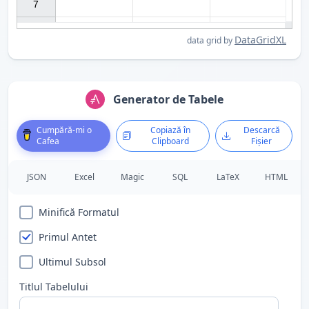
7

DataGridXL
data grid by
Generator de Tabele
Cumpără-mi o
Copiază în
Descarcă
Cafea
Clipboard
Fișier
JSON
Excel
Magic
SQL
LaTeX
HTML
Minifică Formatul
Primul Antet
Ultimul Subsol
Titlul Tabelului