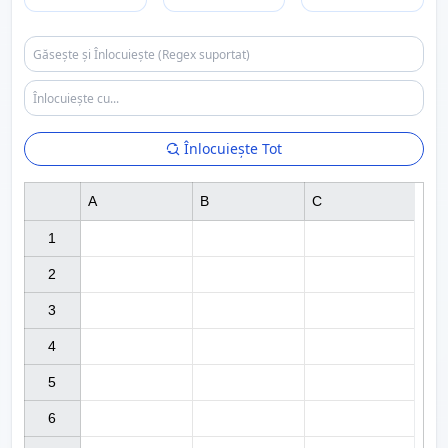
Înlocuiește Tot
A
B
C
1

2

3

4

5

6
