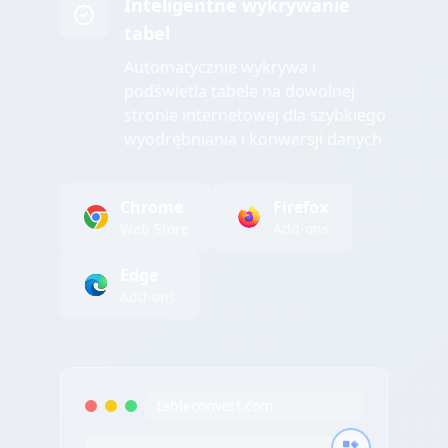
Inteligentne wykrywanie
tabel
Automatycznie wykrywa i
podświetla tabele na dowolnej
stronie internetowej dla szybkiego
wyodrębniania i konwersji danych
Chrome
Firefox
Web Store
Add-ons
Edge
Add-ons
tableconvert.com