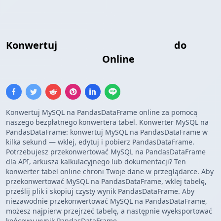
Konwertuj
Wyniki Zapytań MySQL
do
Pandas DataFrame
Online
Konwertuj MySQL na PandasDataFrame online za pomocą
naszego bezpłatnego konwertera tabel. Konwerter MySQL na
PandasDataFrame: konwertuj MySQL na PandasDataFrame w
kilka sekund — wklej, edytuj i pobierz PandasDataFrame.
Potrzebujesz przekonwertować MySQL na PandasDataFrame
dla API, arkusza kalkulacyjnego lub dokumentacji? Ten
konwerter tabel online chroni Twoje dane w przeglądarce. Aby
przekonwertować MySQL na PandasDataFrame, wklej tabelę,
prześlij plik i skopiuj czysty wynik PandasDataFrame. Aby
niezawodnie przekonwertować MySQL na PandasDataFrame,
możesz najpierw przejrzeć tabelę, a następnie wyeksportować
końcowy wynik PandasDataFrame.