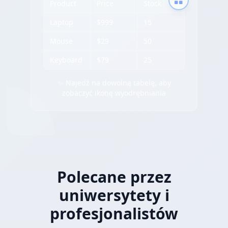
Product
Price
Stock
Laptop
$999
15
Mouse
$29
50
Keyboard
$79
25
✨ Najedź na dowolną tabelę, aby
zobaczyć ikonę wyodrębniania
Polecane przez
uniwersytety i
profesjonalistów