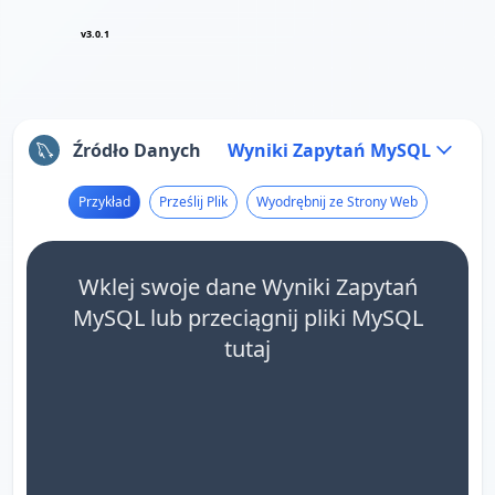
v3.0.1
Źródło Danych
Wyniki Zapytań MySQL
Przykład
Prześlij Plik
Wyodrębnij ze Strony Web
Wklej swoje dane Wyniki Zapytań
MySQL lub przeciągnij pliki MySQL
tutaj