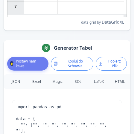
7

DataGridXL
data grid by
Generator Tabel
Postaw nam
Kopiuj do
Pobierz
kawę
Schowka
Plik
JSON
Excel
Magic
SQL
LaTeX
HTML