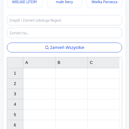
WIELKIE LITERY
małe litery
Wielka Pierwsza
Zamień Wszystkie
A
B
C
1

2

3

4

5

6
