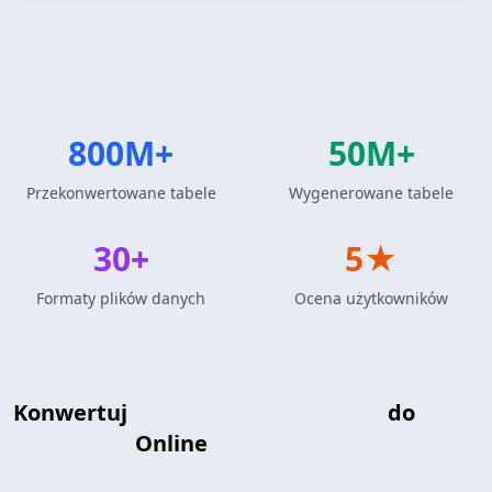
800M+
50M+
Przekonwertowane tabele
Wygenerowane tabele
30+
5★
Formaty plików danych
Ocena użytkowników
Konwertuj
Wyniki Zapytań MySQL
do
Trójka RDF
Online