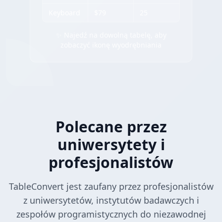
Keyboard
$79
25
✨ Najedź na dowolną tabelę, aby
zobaczyć ikonę wyodrębniania
Polecane przez
uniwersytety i
profesjonalistów
TableConvert jest zaufany przez profesjonalistów
z uniwersytetów, instytutów badawczych i
zespołów programistycznych do niezawodnej