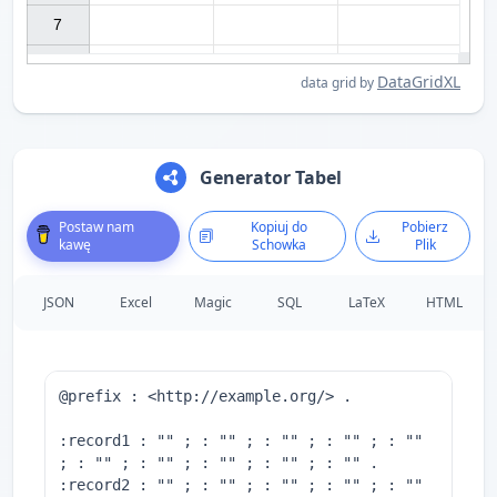
7

DataGridXL
data grid by
Generator Tabel
Postaw nam
Kopiuj do
Pobierz
kawę
Schowka
Plik
JSON
Excel
Magic
SQL
LaTeX
HTML