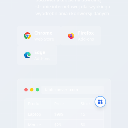
stronie internetowej dla szybkiego
wyodrębniania i konwersji danych
Chrome
Firefox
Web Store
Add-ons
Edge
Add-ons
tableconvert.com
Product
Price
Stock
Laptop
$999
15
Mouse
$29
50