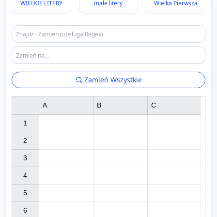
WIELKIE LITERY
małe litery
Wielka Pierwsza
Zamień Wszystkie
A
B
C
1

2

3

4

5

6
