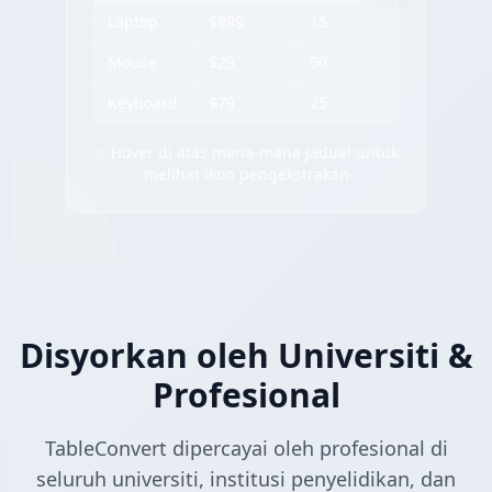
Laptop
$999
15
Mouse
$29
50
Keyboard
$79
25
✨ Hover di atas mana-mana jadual untuk
melihat ikon pengekstrakan
Disyorkan oleh Universiti &
Profesional
TableConvert dipercayai oleh profesional di
seluruh universiti, institusi penyelidikan, dan