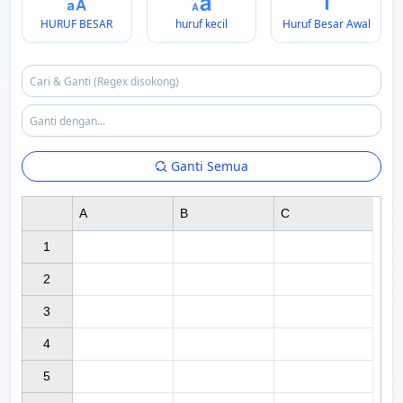
HURUF BESAR
huruf kecil
Huruf Besar Awal
Ganti Semua
A
B
C
1

2

3

4

5
