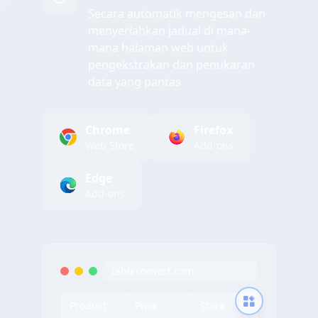
Secara automatik mengesan dan
menyerlahkan jadual di mana-
mana halaman web untuk
pengekstrakan dan penukaran
data yang pantas
Chrome
Firefox
Web Store
Add-ons
Edge
Add-ons
tableconvert.com
Product
Price
Stock