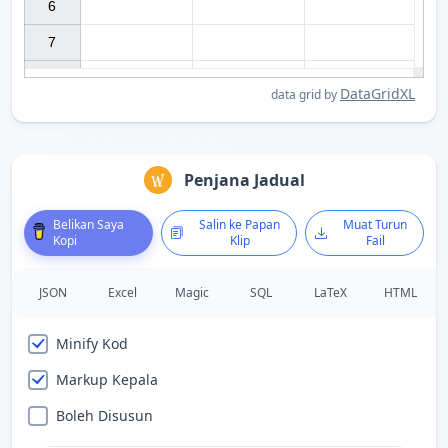
6

7

DataGridXL
data grid by
Penjana Jadual
Belikan Saya
Salin ke Papan
Muat Turun
Kopi
Klip
Fail
JSON
Excel
Magic
SQL
LaTeX
HTML
Minify Kod
Markup Kepala
Boleh Disusun