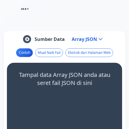
v3.0.1
Sumber Data
Array JSON
Contoh
Muat Naik Fail
Ekstrak dari Halaman Web
Tampal data Array JSON anda atau
seret fail JSON di sini