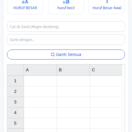
HURUF BESAR
huruf kecil
Huruf Besar Awal
Ganti Semua
A
B
C
1

2

3

4

5
