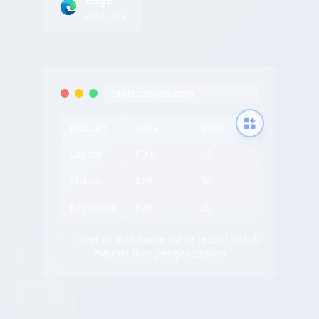
Edge
Add-ons
tableconvert.com
Product
Price
Stock
Laptop
$999
15
Mouse
$29
50
Keyboard
$79
25
✨ Hover di atas mana-mana jadual untuk
melihat ikon pengekstrakan