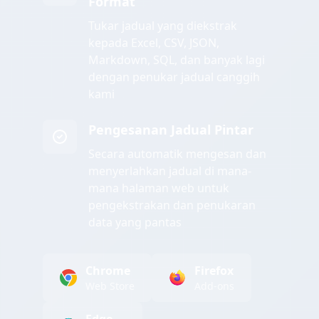
Format
Tukar jadual yang diekstrak
kepada Excel, CSV, JSON,
Markdown, SQL, dan banyak lagi
dengan penukar jadual canggih
kami
Pengesanan Jadual Pintar
Secara automatik mengesan dan
menyerlahkan jadual di mana-
mana halaman web untuk
pengekstrakan dan penukaran
data yang pantas
Chrome
Firefox
Web Store
Add-ons