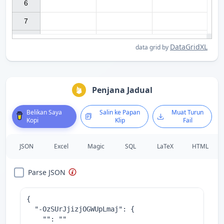
6

7

DataGridXL
data grid by
Penjana Jadual
Belikan Saya
Salin ke Papan
Muat Turun
Kopi
Klip
Fail
JSON
Excel
Magic
SQL
LaTeX
HTML
Parse JSON