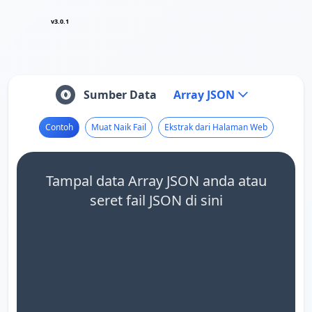
v3.0.1
Sumber Data
Array JSON
Contoh
Muat Naik Fail
Ekstrak dari Halaman Web
Tampal data Array JSON anda atau
seret fail JSON di sini