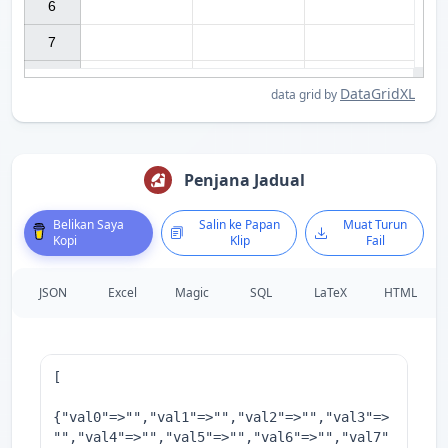
6

7

DataGridXL
data grid by
Penjana Jadual
Belikan Saya
Salin ke Papan
Muat Turun
Kopi
Klip
Fail
JSON
Excel
Magic
SQL
LaTeX
HTML