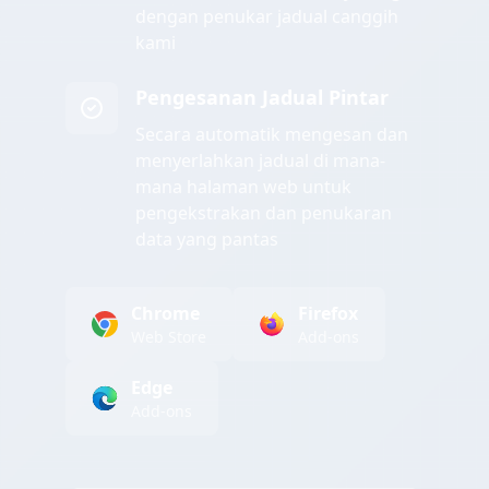
dengan penukar jadual canggih
kami
Pengesanan Jadual Pintar
Secara automatik mengesan dan
menyerlahkan jadual di mana-
mana halaman web untuk
pengekstrakan dan penukaran
data yang pantas
Chrome
Firefox
Web Store
Add-ons
Edge
Add-ons