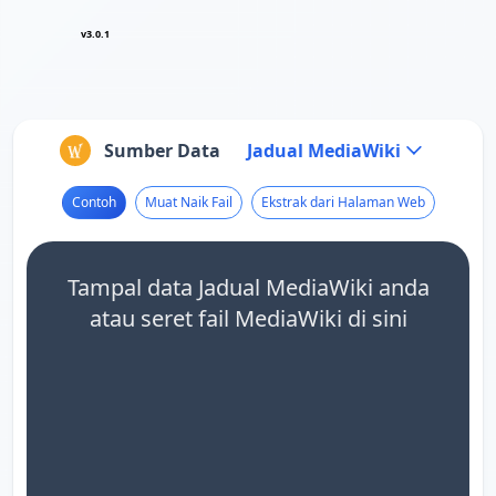
v3.0.1
Sumber Data
Jadual MediaWiki
Contoh
Muat Naik Fail
Ekstrak dari Halaman Web
Tampal data Jadual MediaWiki anda
atau seret fail MediaWiki di sini