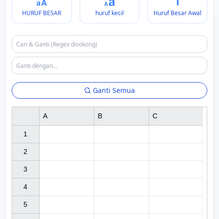
HURUF BESAR
huruf kecil
Huruf Besar Awal
Ganti Semua
A
B
C
1

2

3

4

5
