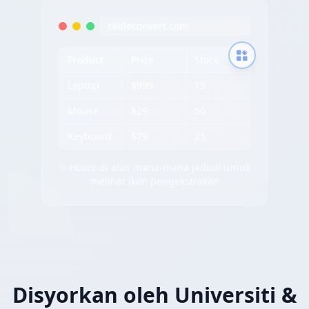
tableconvert.com
Product
Price
Stock
Laptop
$999
15
Mouse
$29
50
Keyboard
$79
25
✨ Hover di atas mana-mana jadual untuk
melihat ikon pengekstrakan
Disyorkan oleh Universiti &