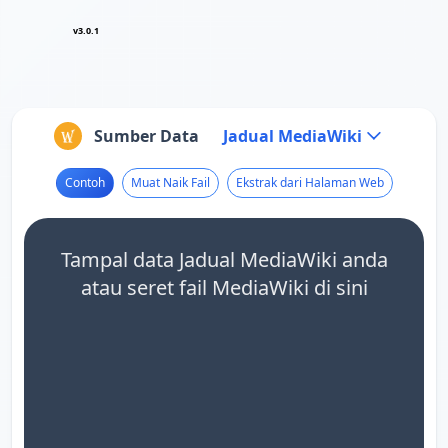
v3.0.1
Sumber Data
Jadual MediaWiki
Contoh
Muat Naik Fail
Ekstrak dari Halaman Web
Tampal data Jadual MediaWiki anda
atau seret fail MediaWiki di sini