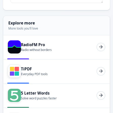
Explore more
More tools you'll love
RadioFM Pro
Radio without borders
TiPDF
Everyday PDF tools
5 Letter Words
Solve word puzzles faster