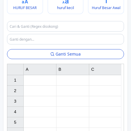
HURUF BESAR
huruf kecil
Huruf Besar Awal
Ganti Semua
A
B
C
1

2

3

4

5
