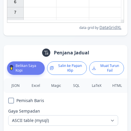
6

7

DataGridXL
data grid by
Penjana Jadual
Belikan Saya
Salin ke Papan
Muat Turun
Kopi
Klip
Fail
JSON
Excel
Magic
SQL
LaTeX
HTML
Pemisah Baris
Gaya Sempadan