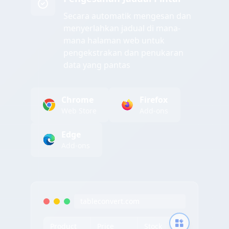
Secara automatik mengesan dan
menyerlahkan jadual di mana-
mana halaman web untuk
pengekstrakan dan penukaran
data yang pantas
Chrome
Firefox
Web Store
Add-ons
Edge
Add-ons
tableconvert.com
Product
Price
Stock