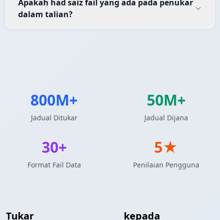
Apakah had saiz fail yang ada pada penukar
dalam talian?
800M+
50M+
Jadual Ditukar
Jadual Dijana
30+
5★
Format Fail Data
Penilaian Pengguna
Tukar
Jadual MediaWiki
kepada
Jadual