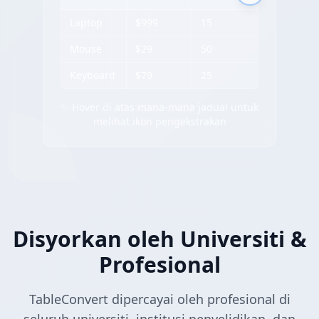
Laptop
$999
15
Mouse
$29
50
Keyboard
$79
25
✨ Hover di atas mana-mana jadual untuk
melihat ikon pengekstrakan
Disyorkan oleh Universiti &
Profesional
TableConvert dipercayai oleh profesional di