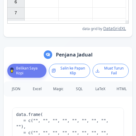
6

7

DataGridXL
data grid by
Penjana Jadual
Belikan Saya
Salin ke Papan
Muat Turun
Kopi
Klip
Fail
JSON
Excel
Magic
SQL
LaTeX
HTML