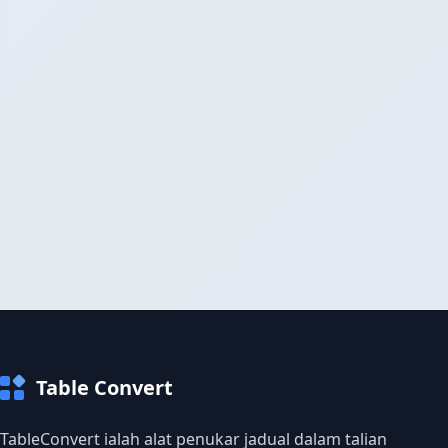
Table Convert
TableConvert ialah alat penukar jadual dalam talian