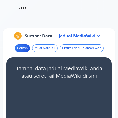
v3.0.1
Sumber Data
Jadual MediaWiki
Contoh
Muat Naik Fail
Ekstrak dari Halaman Web
Tampal data Jadual MediaWiki anda
atau seret fail MediaWiki di sini