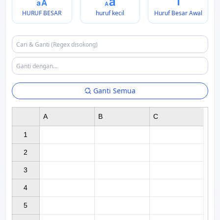
HURUF BESAR
huruf kecil
Huruf Besar Awal
Ganti Semua
A
B
C
1

2

3

4

5
