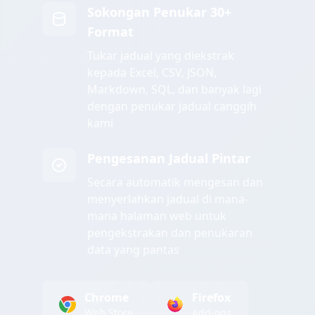
Sokongan Penukar 30+
Format
Tukar jadual yang diekstrak
kepada Excel, CSV, JSON,
Markdown, SQL, dan banyak lagi
dengan penukar jadual canggih
kami
Pengesanan Jadual Pintar
Secara automatik mengesan dan
menyerlahkan jadual di mana-
mana halaman web untuk
pengekstrakan dan penukaran
data yang pantas
Chrome
Firefox
Web Store
Add-ons