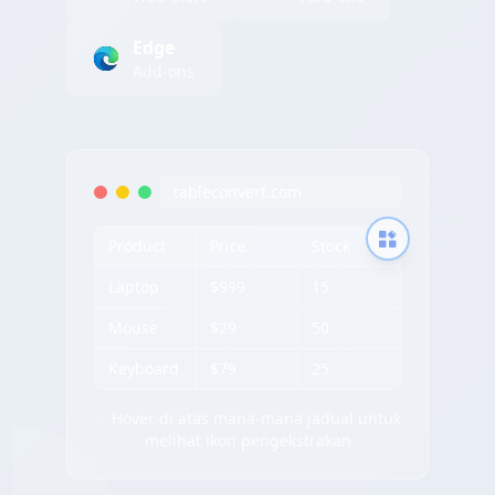
Edge
Add-ons
tableconvert.com
Product
Price
Stock
Laptop
$999
15
Mouse
$29
50
Keyboard
$79
25
✨ Hover di atas mana-mana jadual untuk
melihat ikon pengekstrakan