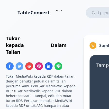
v3.0.1
TableConvert
Tukar
Jadual MediaWiki
kepada
Triple RDF
Dalam
Sumb
Talian
Tampa
Tukar MediaWiki kepada RDF dalam talian
dengan penukar jadual dalam talian
percuma kami. Penukar MediaWiki kepada
RDF: tukar MediaWiki kepada RDF dalam
beberapa saat — tampal, edit dan muat
turun RDF. Perlukan menukar MediaWiki
kepada RDF untuk API, hamparan atau