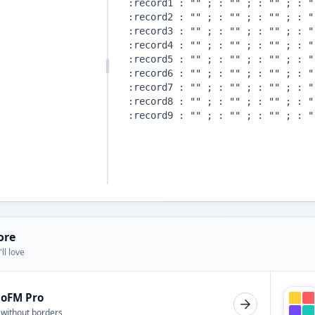
ore
ll love
ioFM Pro
 without borders