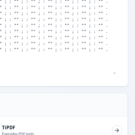
TiPDF
Everyday PDF tools