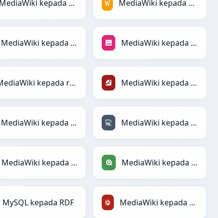
MediaWiki kepada MATLAB
MediaWiki kepada MediaWiki
MediaWiki kepada PHP
MediaWiki kepada PNG
MediaWiki kepada reStructuredText
MediaWiki kepada Ruby
MediaWiki kepada XML
MediaWiki kepada YAML
MediaWiki kepada Jira
MediaWiki kepada Qlik
MySQL kepada RDF
MediaWiki kepada TracWiki