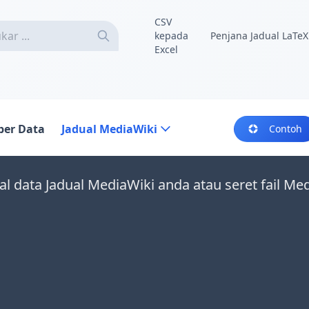
CSV
kepada
Penjana Jadual LaTeX
Excel
er Data
Jadual MediaWiki
Contoh
l data Jadual MediaWiki anda atau seret fail Medi