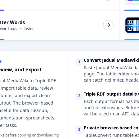
tter Words
 word puzzles faster
Convert Jadual MediaWiki
E
1
Paste Jadual MediaWiki dat
eview, and export
page. The table editor sh
can catch delimiter, heade
ual MediaWiki to Triple RDF
 import table data, review
Triple RDF output details
lumns, and export clean
2
Each output format has its
output. The browser-based
and file extensions. Befor
useful for data cleanup,
will be used in an API, da
cumentation, spreadsheets,
er tasks.
Private browser-based co
3
TableConvert runs table e
ks before copying or downloading