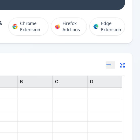
&
Chrome
Firefox
Edge
Extension
Add-ons
Extension
B
C
D