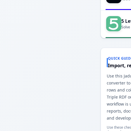
5 Le
Solve
QUICK GUID
Import, r
Use this Jad
converter to
rows and co
Triple RDF 
workflow is 
reports, do
and develop
Use these chec