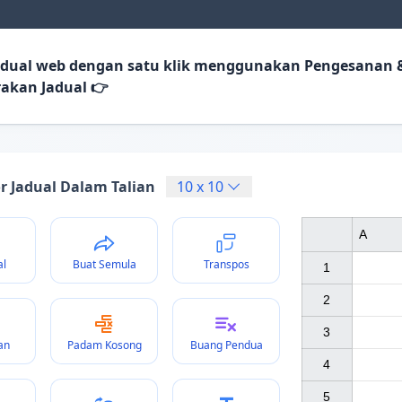
jadual web dengan satu klik menggunakan Pengesanan 
akan Jadual 👉
or Jadual Dalam Talian
10
x
10
A
al
Buat Semula
Transpos
1

2

3

an
Padam Kosong
Buang Pendua
4

5
