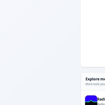
Explore m
More tools you'
Rad
Radio