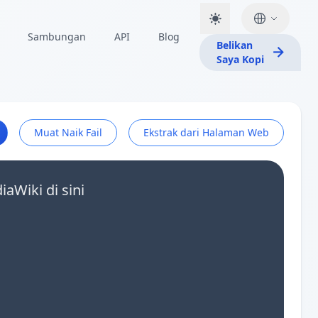
Sambungan
API
Blog
Belikan
Saya Kopi
Muat Naik Fail
Ekstrak dari Halaman Web
aWiki di sini