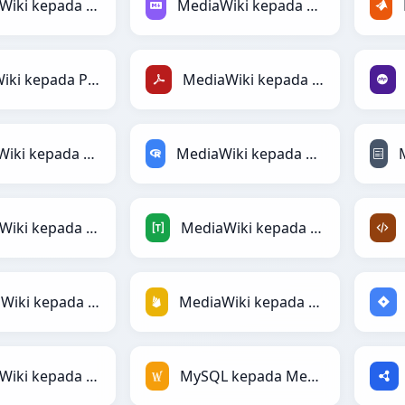
MediaWiki kepada LaTeX
MediaWiki kepada Markdown
MediaWiki kepada PandasDataFrame
MediaWiki kepada PDF
MediaWiki kepada Protobuf
MediaWiki kepada RDataFrame
MediaWiki kepada Magic
MediaWiki kepada TOML
MediaWiki kepada DAX
MediaWiki kepada Firebase
MediaWiki kepada Textile
MySQL kepada MediaWiki