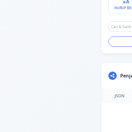
HURUF BE
Penj
JSON