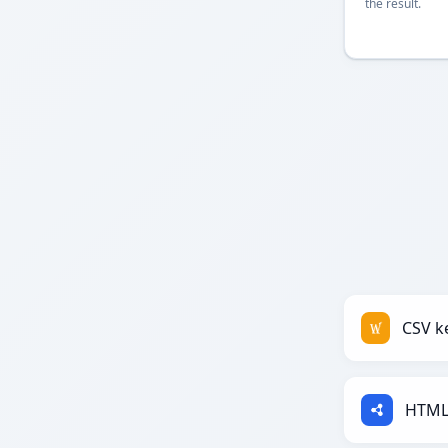
the result.
HTML