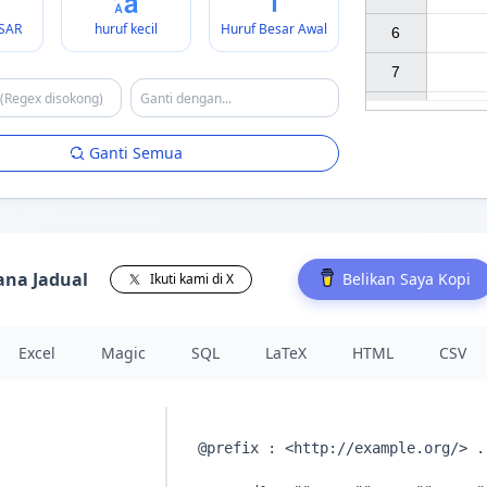
SAR
huruf kecil
Huruf Besar Awal
6

7

Ganti Semua
ana Jadual
Belikan Saya Kopi
Ikuti kami di X
Excel
Magic
SQL
LaTeX
HTML
CSV