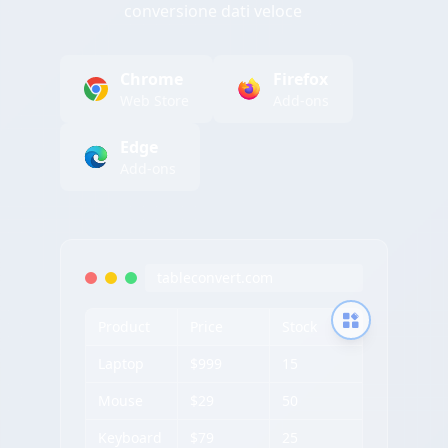
conversione dati veloce
Chrome
Firefox
Web Store
Add-ons
Edge
Add-ons
tableconvert.com
Product
Price
Stock
Laptop
$999
15
Mouse
$29
50
Keyboard
$79
25