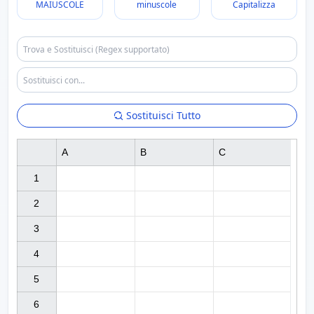
MAIUSCOLE
minuscole
Capitalizza
Sostituisci Tutto
A
B
C
1

2

3

4

5

6
