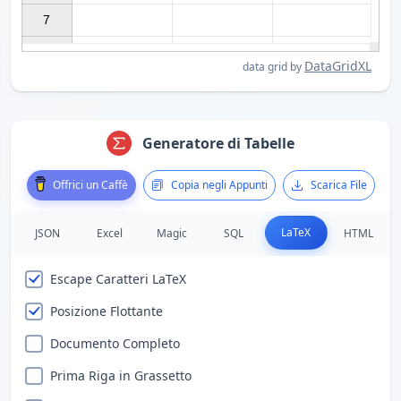
7

DataGridXL
data grid by
Generatore di Tabelle
Offrici un Caffè
Copia negli Appunti
Scarica File
LaTeX
JSON
Excel
Magic
SQL
HTML
Escape Caratteri LaTeX
Posizione Flottante
Documento Completo
Prima Riga in Grassetto